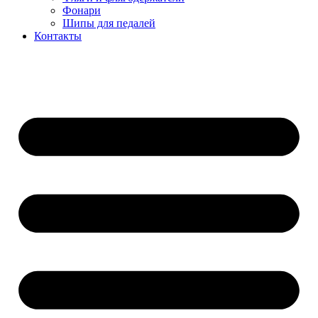
Фонари
Шипы для педалей
Контакты