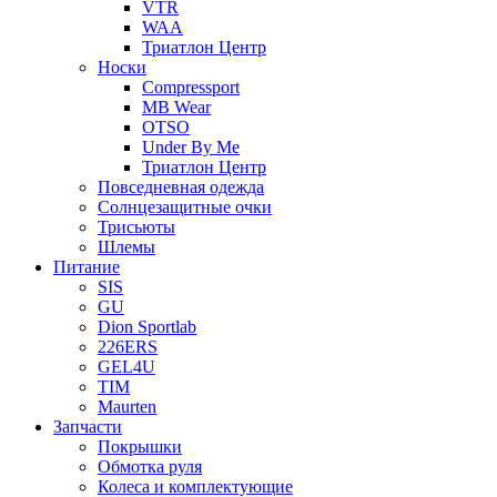
VTR
WAA
Триатлон Центр
Носки
Compressport
MB Wear
OTSO
Under By Me
Триатлон Центр
Повседневная одежда
Солнцезащитные очки
Трисьюты
Шлемы
Питание
SIS
GU
Dion Sportlab
226ERS
GEL4U
TIM
Maurten
Запчасти
Покрышки
Обмотка руля
Колеса и комплектующие