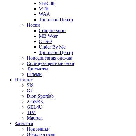
SBR 88
VTR
WAA
Триатлон Центр
Носки
Compressport
MB Wear
OTSO
Under By Me
Триатлон Центр
Повседневная одежда
Солнцезащитные очки
Трисьюты
Шлемы
Питание
SIS
GU
Dion Sportlab
226ERS
GEL4U
TIM
Maurten
Запчасти
Покрышки
Обмотка руля