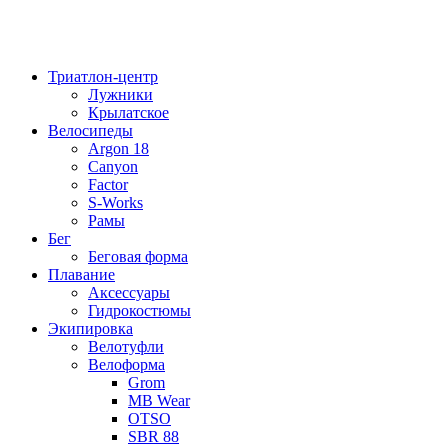
Триатлон-центр
Лужники
Крылатское
Велосипеды
Argon 18
Canyon
Factor
S-Works
Рамы
Бег
Беговая форма
Плавание
Аксессуары
Гидрокостюмы
Экипировка
Велотуфли
Велоформа
Grom
MB Wear
OTSO
SBR 88