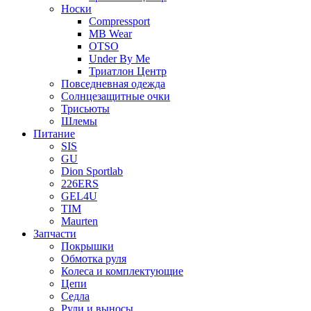
Носки
Compressport
MB Wear
OTSO
Under By Me
Триатлон Центр
Повседневная одежда
Солнцезащитные очки
Трисьюты
Шлемы
Питание
SIS
GU
Dion Sportlab
226ERS
GEL4U
TIM
Maurten
Запчасти
Покрышки
Обмотка руля
Колеса и комплектующие
Цепи
Седла
Рули и выносы