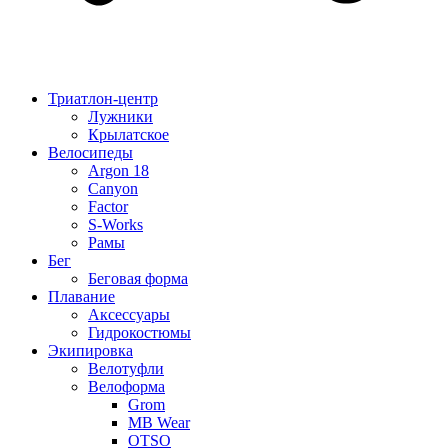
Триатлон-центр
Лужники
Крылатское
Велосипеды
Argon 18
Canyon
Factor
S-Works
Рамы
Бег
Беговая форма
Плавание
Аксессуары
Гидрокостюмы
Экипировка
Велотуфли
Велоформа
Grom
MB Wear
OTSO