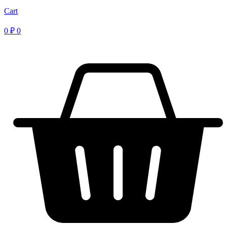
Cart
0
₽
0