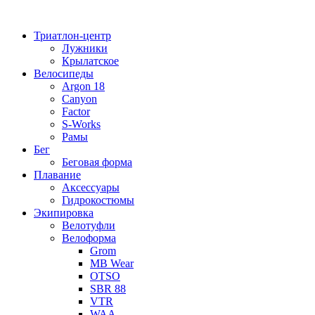
Перейти
к
Триатлон-центр
содержимому
Лужники
Крылатское
Велосипеды
Argon 18
Canyon
Factor
S-Works
Рамы
Бег
Беговая форма
Плавание
Аксессуары
Гидрокостюмы
Экипировка
Велотуфли
Велоформа
Grom
MB Wear
OTSO
SBR 88
VTR
WAA