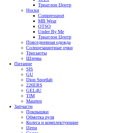
Триатлон Центр
Носки
Compressport
MB Wear
OTSO
Under By Me
Триатлон Центр
Повседневная одежда
Солнцезащитные очки
Трисьюты
Шлемы
Питание
SIS
GU
Dion Sportlab
226ERS
GEL4U
TIM
Maurten
Запчасти
Покрышки
Обмотка руля
Колеса и комплектующие
Цепи