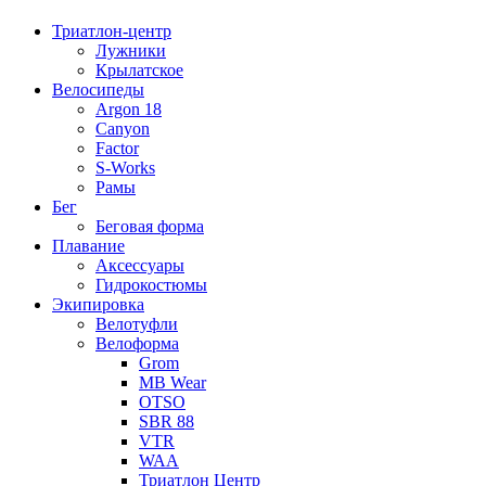
Триатлон-центр
Лужники
Крылатское
Велосипеды
Argon 18
Canyon
Factor
S-Works
Рамы
Бег
Беговая форма
Плавание
Аксессуары
Гидрокостюмы
Экипировка
Велотуфли
Велоформа
Grom
MB Wear
OTSO
SBR 88
VTR
WAA
Триатлон Центр