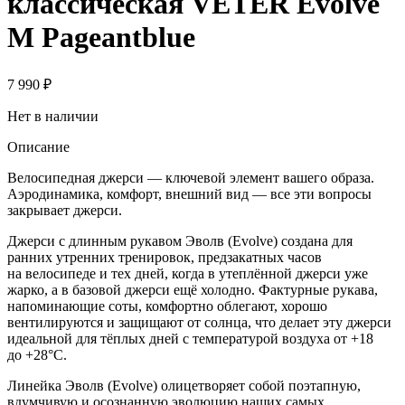
классическая VETER Evolve
M Pageantblue
7 990
₽
Нет в наличии
Описание
Велосипедная джерси — ключевой элемент вашего образа.
Аэродинамика, комфорт, внешний вид — все эти вопросы
закрывает джерси.
Джерси с длинным рукавом Эволв (Evolve) создана для
ранних утренних тренировок, предзакатных часов
на велосипеде и тех дней, когда в утеплённой джерси уже
жарко, а в базовой джерси ещё холодно. Фактурные рукава,
напоминающие соты, комфортно облегают, хорошо
вентилируются и защищают от солнца, что делает эту джерси
идеальной для тёплых дней с температурой воздуха от +18
до +28°C.
Линейка Эволв (Evolve) олицетворяет собой поэтапную,
вдумчивую и осознанную эволюцию наших самых