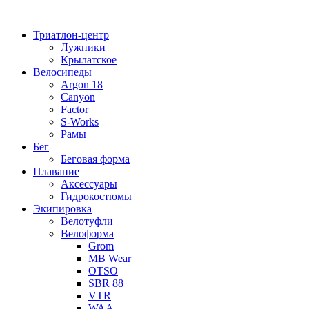
Перейти
к
Триатлон-центр
содержимому
Лужники
Крылатское
Велосипеды
Argon 18
Canyon
Factor
S-Works
Рамы
Бег
Беговая форма
Плавание
Аксессуары
Гидрокостюмы
Экипировка
Велотуфли
Велоформа
Grom
MB Wear
OTSO
SBR 88
VTR
WAA