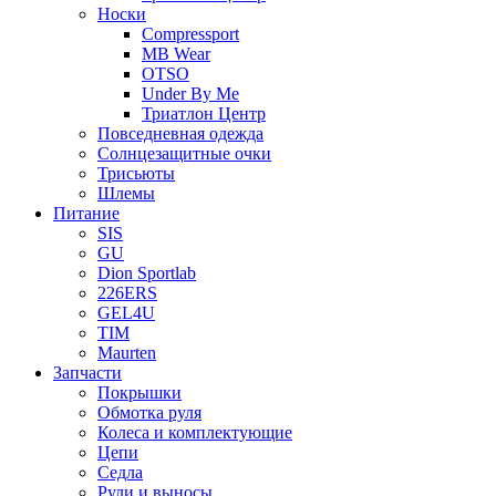
Носки
Compressport
MB Wear
OTSO
Under By Me
Триатлон Центр
Повседневная одежда
Солнцезащитные очки
Трисьюты
Шлемы
Питание
SIS
GU
Dion Sportlab
226ERS
GEL4U
TIM
Maurten
Запчасти
Покрышки
Обмотка руля
Колеса и комплектующие
Цепи
Седла
Рули и выносы