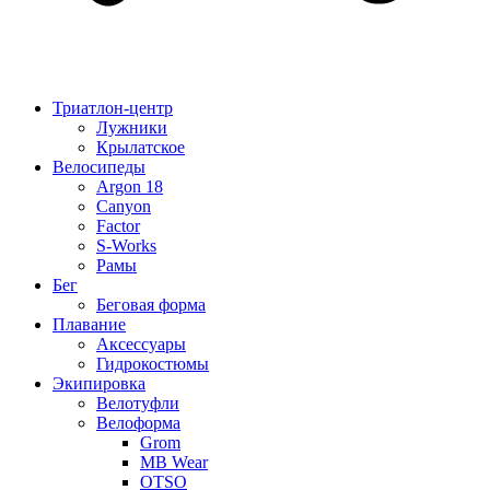
Триатлон-центр
Лужники
Крылатское
Велосипеды
Argon 18
Canyon
Factor
S-Works
Рамы
Бег
Беговая форма
Плавание
Аксессуары
Гидрокостюмы
Экипировка
Велотуфли
Велоформа
Grom
MB Wear
OTSO