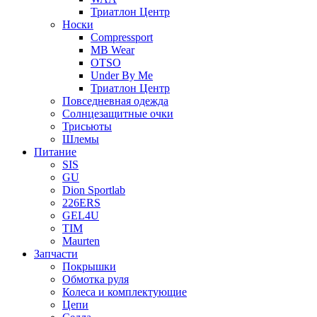
Триатлон Центр
Носки
Compressport
MB Wear
OTSO
Under By Me
Триатлон Центр
Повседневная одежда
Солнцезащитные очки
Трисьюты
Шлемы
Питание
SIS
GU
Dion Sportlab
226ERS
GEL4U
TIM
Maurten
Запчасти
Покрышки
Обмотка руля
Колеса и комплектующие
Цепи