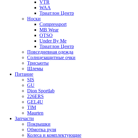
VTR
WAA
Триатлон Центр
Носки
Compressport
MB Wear
OTSO
Under By Me
Триатлон Центр
Повседневная одежда
Солнцезащитные очки
Трисьюты
Шлемы
Питание
SIS
GU
Dion Sportlab
226ERS
GEL4U
TIM
Maurten
Запчасти
Покрышки
Обмотка руля
Колеса и комплектующие