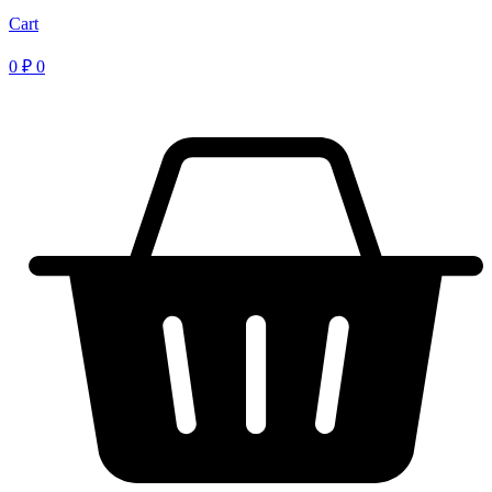
Cart
0
₽
0