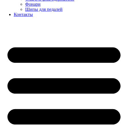
Фонари
Шипы для педалей
Контакты