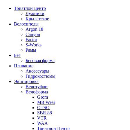
Триатлон-центр
Лужники
Крылатское
Велосипеды
Argon 18
Canyon
Factor
S-Works
Рамы
Бег
Беговая форма
Плавание
Аксессуары
Гидрокостюмы
Экипировка
Велотуфли
Велоформа
Grom
MB Wear
OTSO
SBR 88
VTR
WAA
Триатлон Центр