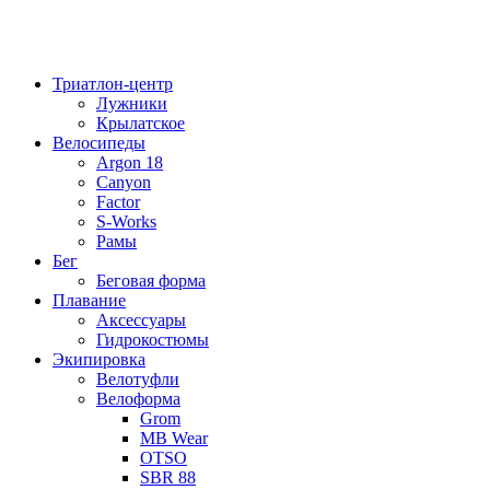
Триатлон-центр
Лужники
Крылатское
Велосипеды
Argon 18
Canyon
Factor
S-Works
Рамы
Бег
Беговая форма
Плавание
Аксессуары
Гидрокостюмы
Экипировка
Велотуфли
Велоформа
Grom
MB Wear
OTSO
SBR 88