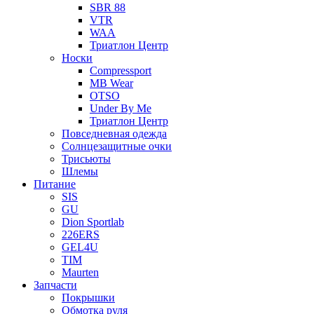
SBR 88
VTR
WAA
Триатлон Центр
Носки
Compressport
MB Wear
OTSO
Under By Me
Триатлон Центр
Повседневная одежда
Солнцезащитные очки
Трисьюты
Шлемы
Питание
SIS
GU
Dion Sportlab
226ERS
GEL4U
TIM
Maurten
Запчасти
Покрышки
Обмотка руля