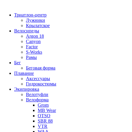
Перейти
к
Триатлон-центр
содержимому
Лужники
Крылатское
Велосипеды
Argon 18
Canyon
Factor
S-Works
Рамы
Бег
Беговая форма
Плавание
Аксессуары
Гидрокостюмы
Экипировка
Велотуфли
Велоформа
Grom
MB Wear
OTSO
SBR 88
VTR
WAA