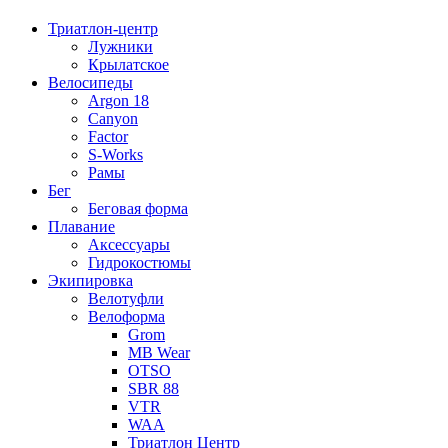
Триатлон-центр
Лужники
Крылатское
Велосипеды
Argon 18
Canyon
Factor
S-Works
Рамы
Бег
Беговая форма
Плавание
Аксессуары
Гидрокостюмы
Экипировка
Велотуфли
Велоформа
Grom
MB Wear
OTSO
SBR 88
VTR
WAA
Триатлон Центр