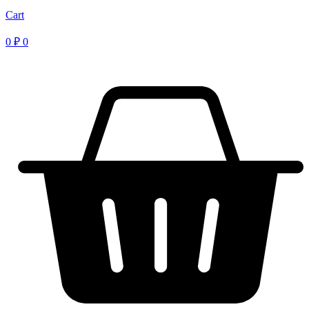
Cart
0
₽
0