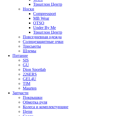
Триатлон Центр
Носки
Compressport
MB Wear
OTSO
Under By Me
Триатлон Центр
Повседневная одежда
Солнцезащитные очки
Трисьюты
Шлемы
Питание
SIS
GU
Dion Sportlab
226ERS
GEL4U
TIM
Maurten
Запчасти
Покрышки
Обмотка руля
Колеса и комплектующие
Цепи