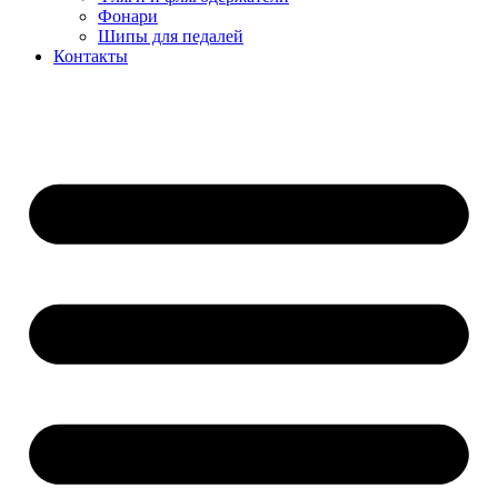
Фонари
Шипы для педалей
Контакты