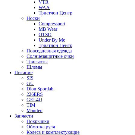
VTR
WAA
Триатлон Центр
Носки
Compressport
MB Wear
OTSO
Under By Me
Триатлон Центр
Повседневная одежда
Солнцезащитные очки
Трисьюты
Шлемы
Питание
SIS
GU
Dion Sportlab
226ERS
GEL4U
TIM
Maurten
Запчасти
Покрышки
Обмотка руля
Колеса и комплектующие