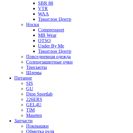
SBR 88
VTR
WAA
Триатлон Центр
Носки
Compressport
MB Wear
OTSO
Under By Me
Триатлон Центр
Повседневная одежда
Солнцезащитные очки
Трисьюты
Шлемы
Питание
SIS
GU
Dion Sportlab
226ERS
GEL4U
TIM
Maurten
Запчасти
Покрышки
Обмотка руля