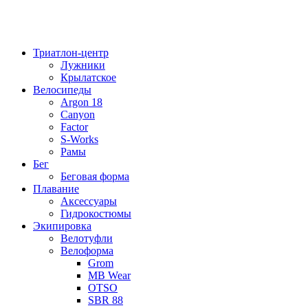
Триатлон-центр
Лужники
Крылатское
Велосипеды
Argon 18
Canyon
Factor
S-Works
Рамы
Бег
Беговая форма
Плавание
Аксессуары
Гидрокостюмы
Экипировка
Велотуфли
Велоформа
Grom
MB Wear
OTSO
SBR 88