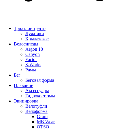
Триатлон-центр
Лужники
Крылатское
Велосипеды
Argon 18
Canyon
Factor
S-Works
Рамы
Бег
Беговая форма
Плавание
Аксессуары
Гидрокостюмы
Экипировка
Велотуфли
Велоформа
Grom
MB Wear
OTSO