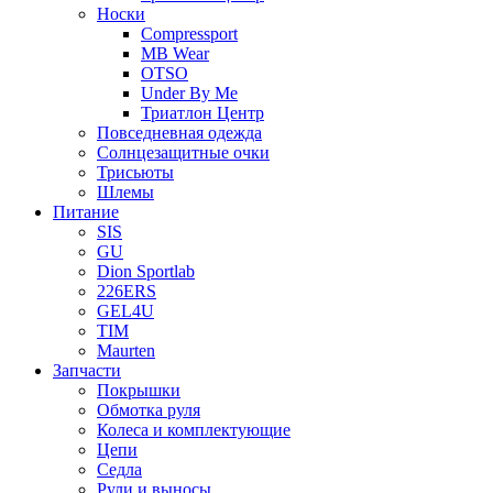
Носки
Compressport
MB Wear
OTSO
Under By Me
Триатлон Центр
Повседневная одежда
Солнцезащитные очки
Трисьюты
Шлемы
Питание
SIS
GU
Dion Sportlab
226ERS
GEL4U
TIM
Maurten
Запчасти
Покрышки
Обмотка руля
Колеса и комплектующие
Цепи
Седла
Рули и выносы