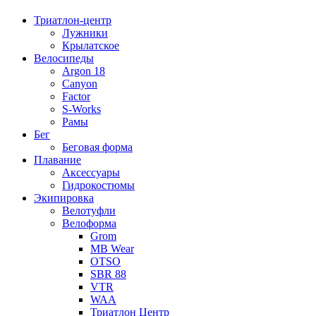
Триатлон-центр
Лужники
Крылатское
Велосипеды
Argon 18
Canyon
Factor
S-Works
Рамы
Бег
Беговая форма
Плавание
Аксессуары
Гидрокостюмы
Экипировка
Велотуфли
Велоформа
Grom
MB Wear
OTSO
SBR 88
VTR
WAA
Триатлон Центр