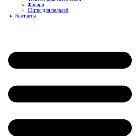
Фонари
Шипы для педалей
Контакты