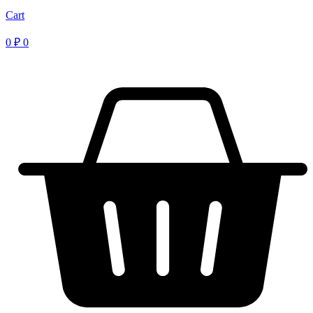
Cart
0
₽
0