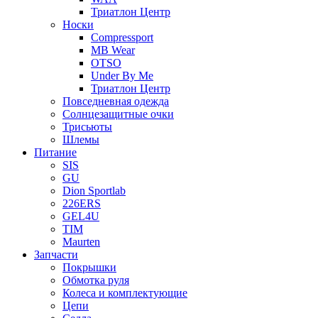
Триатлон Центр
Носки
Compressport
MB Wear
OTSO
Under By Me
Триатлон Центр
Повседневная одежда
Солнцезащитные очки
Трисьюты
Шлемы
Питание
SIS
GU
Dion Sportlab
226ERS
GEL4U
TIM
Maurten
Запчасти
Покрышки
Обмотка руля
Колеса и комплектующие
Цепи