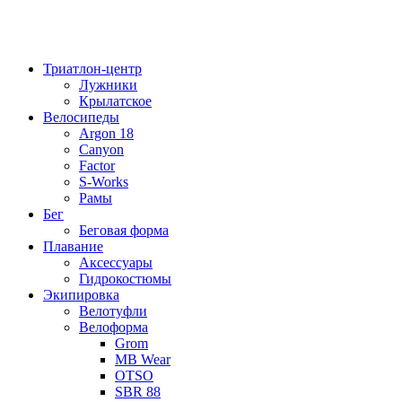
Триатлон-центр
Лужники
Крылатское
Велосипеды
Argon 18
Canyon
Factor
S-Works
Рамы
Бег
Беговая форма
Плавание
Аксессуары
Гидрокостюмы
Экипировка
Велотуфли
Велоформа
Grom
MB Wear
OTSO
SBR 88