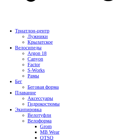
Триатлон-центр
Лужники
Крылатское
Велосипеды
Argon 18
Canyon
Factor
S-Works
Рамы
Бег
Беговая форма
Плавание
Аксессуары
Гидрокостюмы
Экипировка
Велотуфли
Велоформа
Grom
MB Wear
OTSO