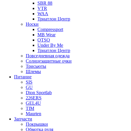
SBR 88
VTR
WAA
Триатлон Центр
Носки
Compressport
MB Wear
OTSO
Under By Me
Триатлон Центр
Повседневная одежда
Солнцезащитные очки
Трисьюты
Шлемы
Питание
SIS
GU
Dion Sportlab
226ERS
GEL4U
TIM
Maurten
Запчасти
Покрышки
Обмотка руля