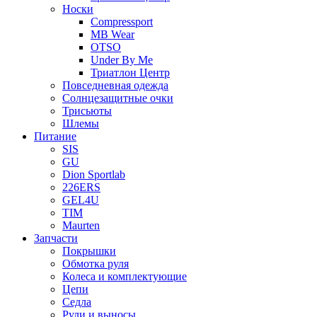
Носки
Compressport
MB Wear
OTSO
Under By Me
Триатлон Центр
Повседневная одежда
Солнцезащитные очки
Трисьюты
Шлемы
Питание
SIS
GU
Dion Sportlab
226ERS
GEL4U
TIM
Maurten
Запчасти
Покрышки
Обмотка руля
Колеса и комплектующие
Цепи
Седла
Рули и выносы