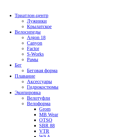
Перейти
к
Триатлон-центр
содержимому
Лужники
Крылатское
Велосипеды
Argon 18
Canyon
Factor
S-Works
Рамы
Бег
Беговая форма
Плавание
Аксессуары
Гидрокостюмы
Экипировка
Велотуфли
Велоформа
Grom
MB Wear
OTSO
SBR 88
VTR
WAA