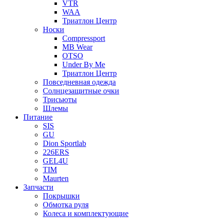
VTR
WAA
Триатлон Центр
Носки
Compressport
MB Wear
OTSO
Under By Me
Триатлон Центр
Повседневная одежда
Солнцезащитные очки
Трисьюты
Шлемы
Питание
SIS
GU
Dion Sportlab
226ERS
GEL4U
TIM
Maurten
Запчасти
Покрышки
Обмотка руля
Колеса и комплектующие