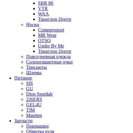
SBR 88
VTR
WAA
Триатлон Центр
Носки
Compressport
MB Wear
OTSO
Under By Me
Триатлон Центр
Повседневная одежда
Солнцезащитные очки
Трисьюты
Шлемы
Питание
SIS
GU
Dion Sportlab
226ERS
GEL4U
TIM
Maurten
Запчасти
Покрышки
Обмотка руля