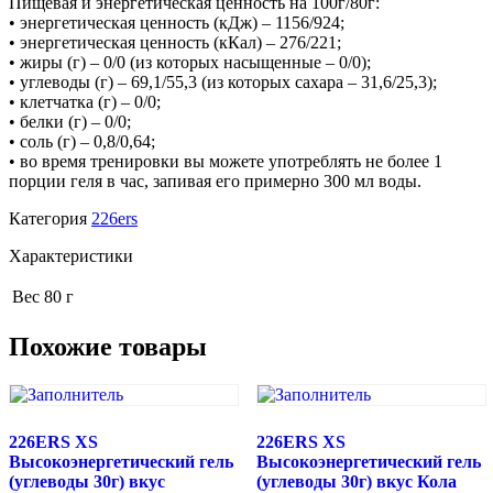
Пищевая и энергетическая ценность на 100г/80г:
• энергетическая ценность (кДж) – 1156/924;
• энергетическая ценность (кКал) – 276/221;
• жиры (г) – 0/0 (из которых насыщенные – 0/0);
• углеводы (г) – 69,1/55,3 (из которых сахара – 31,6/25,3);
• клетчатка (г) – 0/0;
• белки (г) – 0/0;
• соль (г) – 0,8/0,64;
• во время тренировки вы можете употреблять не более 1
порции геля в час, запивая его примерно 300 мл воды.
Категория
226ers
Характеристики
Вес
80 г
Похожие товары
226ERS XS
226ERS XS
Высокоэнергетический гель
Высокоэнергетический гель
(углеводы 30г) вкус
(углеводы 30г) вкус Кола