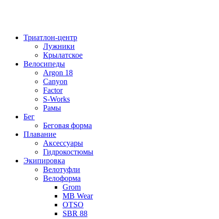
Триатлон-центр
Лужники
Крылатское
Велосипеды
Argon 18
Canyon
Factor
S-Works
Рамы
Бег
Беговая форма
Плавание
Аксессуары
Гидрокостюмы
Экипировка
Велотуфли
Велоформа
Grom
MB Wear
OTSO
SBR 88