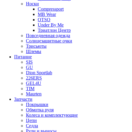
Носки
Compressport
MB Wear
OTSO
Under By Me
Триатлон Центр
Повседневная одежда
Солнцезащитные очки
Трисьюты
Шлемы
Питание
SIS
GU
Dion Sportlab
226ERS
GEL4U
TIM
Maurten
Запчасти
Покрышки
Обмотка руля
Колеса и комплектующие
Цепи
Седла
Рули и выносы