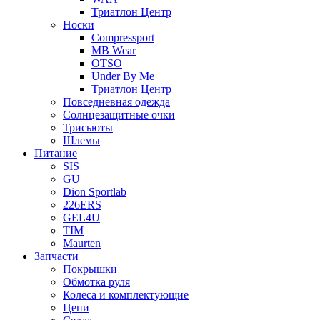
Триатлон Центр
Носки
Compressport
MB Wear
OTSO
Under By Me
Триатлон Центр
Повседневная одежда
Солнцезащитные очки
Трисьюты
Шлемы
Питание
SIS
GU
Dion Sportlab
226ERS
GEL4U
TIM
Maurten
Запчасти
Покрышки
Обмотка руля
Колеса и комплектующие
Цепи