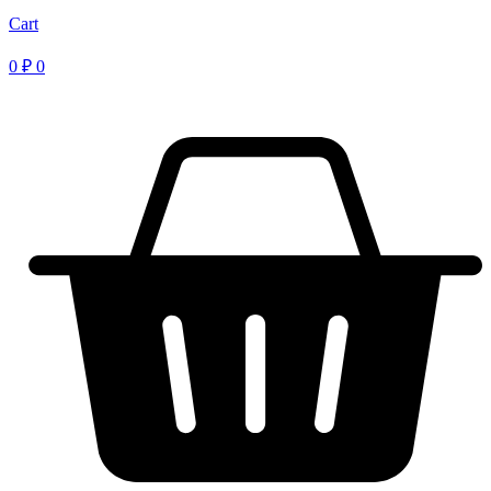
Cart
0
₽
0