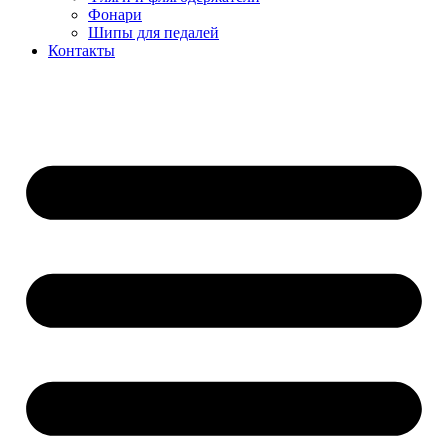
Фонари
Шипы для педалей
Контакты