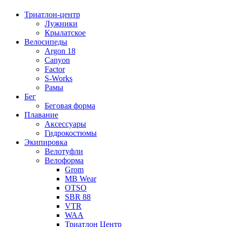
Триатлон-центр
Лужники
Крылатское
Велосипеды
Argon 18
Canyon
Factor
S-Works
Рамы
Бег
Беговая форма
Плавание
Аксессуары
Гидрокостюмы
Экипировка
Велотуфли
Велоформа
Grom
MB Wear
OTSO
SBR 88
VTR
WAA
Триатлон Центр