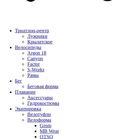
Триатлон-центр
Лужники
Крылатское
Велосипеды
Argon 18
Canyon
Factor
S-Works
Рамы
Бег
Беговая форма
Плавание
Аксессуары
Гидрокостюмы
Экипировка
Велотуфли
Велоформа
Grom
MB Wear
OTSO