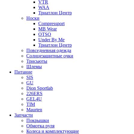
VTR
WAA
Триатлон Центр
Носки
Compressport
MB Wear
OTSO
Under By Me
Триатлон Центр
Повседневная одежда
Солнцезащитные очки
Трисьюты
Шлемы
Питание
SIS
GU
Dion Sportlab
226ERS
GEL4U
TIM
Maurten
Запчасти
Покрышки
Обмотка руля
Колеса и комплектующие