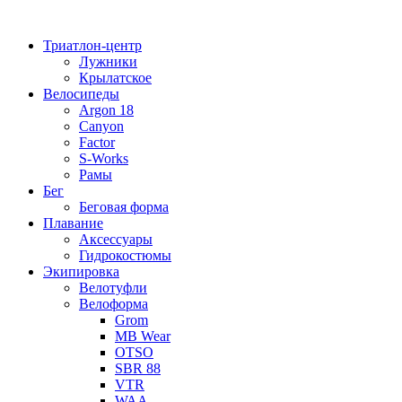
Перейти
к
Триатлон-центр
содержимому
Лужники
Крылатское
Велосипеды
Argon 18
Canyon
Factor
S-Works
Рамы
Бег
Беговая форма
Плавание
Аксессуары
Гидрокостюмы
Экипировка
Велотуфли
Велоформа
Grom
MB Wear
OTSO
SBR 88
VTR
WAA