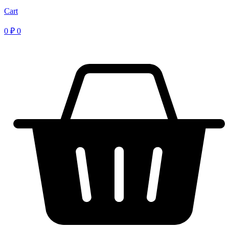
Cart
0
₽
0