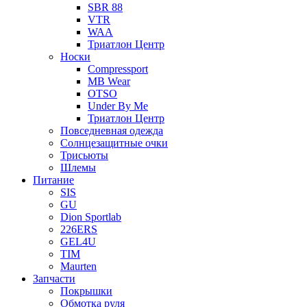
SBR 88
VTR
WAA
Триатлон Центр
Носки
Compressport
MB Wear
OTSO
Under By Me
Триатлон Центр
Повседневная одежда
Солнцезащитные очки
Трисьюты
Шлемы
Питание
SIS
GU
Dion Sportlab
226ERS
GEL4U
TIM
Maurten
Запчасти
Покрышки
Обмотка руля