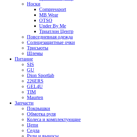
Носки
Compressport
MB Wear
OTSO
Under By Me
Триатлон Центр
Повседневная одежда
Солнцезащитные очки
Трисьюты
Шлемы
Питание
SIS
GU
Dion Sportlab
226ERS
GEL4U
TIM
Maurten
Запчасти
Покрышки
Обмотка руля
Колеса и комплектующие
Цепи
Седла
Рули и выносы