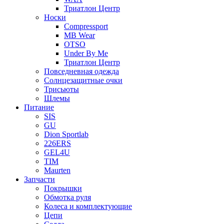
Триатлон Центр
Носки
Compressport
MB Wear
OTSO
Under By Me
Триатлон Центр
Повседневная одежда
Солнцезащитные очки
Трисьюты
Шлемы
Питание
SIS
GU
Dion Sportlab
226ERS
GEL4U
TIM
Maurten
Запчасти
Покрышки
Обмотка руля
Колеса и комплектующие
Цепи