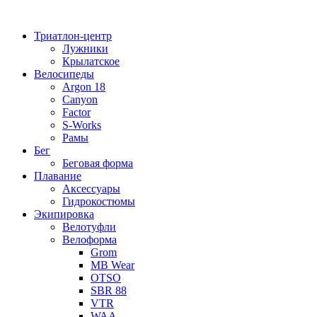
Перейти
к
Триатлон-центр
содержимому
Лужники
Крылатское
Велосипеды
Argon 18
Canyon
Factor
S-Works
Рамы
Бег
Беговая форма
Плавание
Аксессуары
Гидрокостюмы
Экипировка
Велотуфли
Велоформа
Grom
MB Wear
OTSO
SBR 88
VTR
WAA