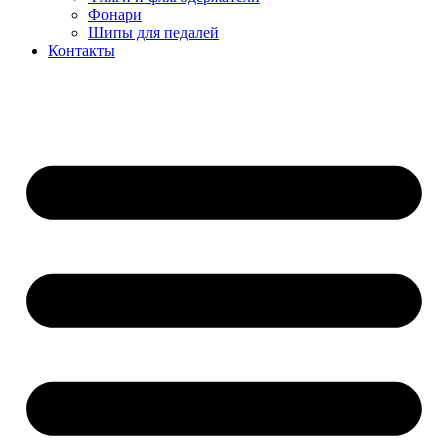
Фонари
Шипы для педалей
Контакты