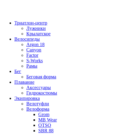
Триатлон-центр
Лужники
Крылатское
Велосипеды
Argon 18
Canyon
Factor
S-Works
Рамы
Бег
Беговая форма
Плавание
Аксессуары
Гидрокостюмы
Экипировка
Велотуфли
Велоформа
Grom
MB Wear
OTSO
SBR 88