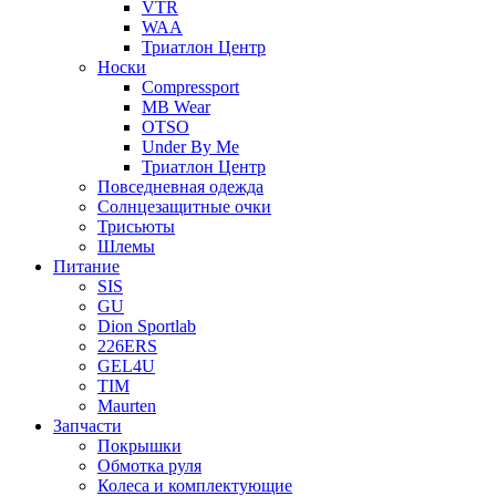
VTR
WAA
Триатлон Центр
Носки
Compressport
MB Wear
OTSO
Under By Me
Триатлон Центр
Повседневная одежда
Солнцезащитные очки
Трисьюты
Шлемы
Питание
SIS
GU
Dion Sportlab
226ERS
GEL4U
TIM
Maurten
Запчасти
Покрышки
Обмотка руля
Колеса и комплектующие