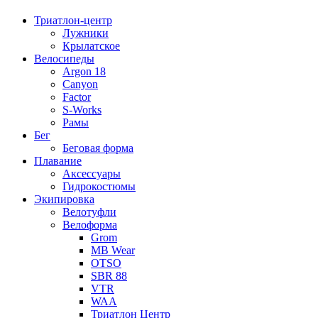
Триатлон-центр
Лужники
Крылатское
Велосипеды
Argon 18
Canyon
Factor
S-Works
Рамы
Бег
Беговая форма
Плавание
Аксессуары
Гидрокостюмы
Экипировка
Велотуфли
Велоформа
Grom
MB Wear
OTSO
SBR 88
VTR
WAA
Триатлон Центр