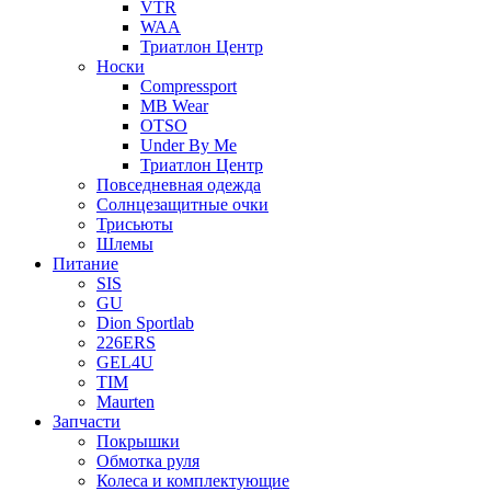
VTR
WAA
Триатлон Центр
Носки
Compressport
MB Wear
OTSO
Under By Me
Триатлон Центр
Повседневная одежда
Солнцезащитные очки
Трисьюты
Шлемы
Питание
SIS
GU
Dion Sportlab
226ERS
GEL4U
TIM
Maurten
Запчасти
Покрышки
Обмотка руля
Колеса и комплектующие