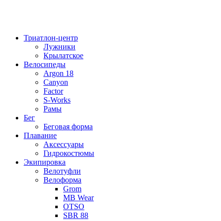
Триатлон-центр
Лужники
Крылатское
Велосипеды
Argon 18
Canyon
Factor
S-Works
Рамы
Бег
Беговая форма
Плавание
Аксессуары
Гидрокостюмы
Экипировка
Велотуфли
Велоформа
Grom
MB Wear
OTSO
SBR 88