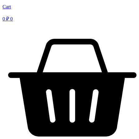
Cart
0
₽
0