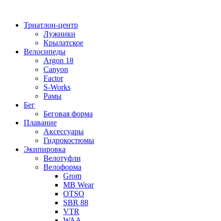
Перейти
к
Триатлон-центр
содержимому
Лужники
Крылатское
Велосипеды
Argon 18
Canyon
Factor
S-Works
Рамы
Бег
Беговая форма
Плавание
Аксессуары
Гидрокостюмы
Экипировка
Велотуфли
Велоформа
Grom
MB Wear
OTSO
SBR 88
VTR
WAA