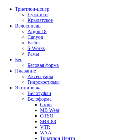
Триатлон-центр
Лужники
Крылатское
Велосипеды
Argon 18
Canyon
Factor
S-Works
Рамы
Бег
Беговая форма
Плавание
Аксессуары
Гидрокостюмы
Экипировка
Велотуфли
Велоформа
Grom
MB Wear
OTSO
SBR 88
VTR
WAA
Триатлон Центр