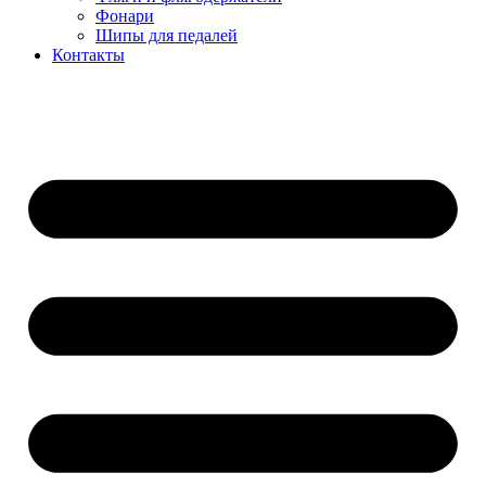
Фонари
Шипы для педалей
Контакты