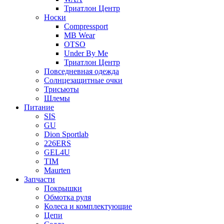
Триатлон Центр
Носки
Compressport
MB Wear
OTSO
Under By Me
Триатлон Центр
Повседневная одежда
Солнцезащитные очки
Трисьюты
Шлемы
Питание
SIS
GU
Dion Sportlab
226ERS
GEL4U
TIM
Maurten
Запчасти
Покрышки
Обмотка руля
Колеса и комплектующие
Цепи