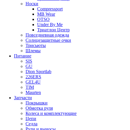
Носки
Compressport
MB Wear
OTSO
Under By Me
Триатлон Центр
Повседневная одежда
Солнцезащитные очки
Трисьюты
Шлемы
Питание
SIS
GU
Dion Sportlab
226ERS
GEL4U
TIM
Maurten
Запчасти
Покрышки
Обмотка руля
Колеса и комплектующие
Цепи
Седла
Рули и выносы