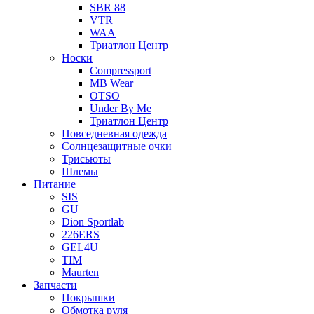
SBR 88
VTR
WAA
Триатлон Центр
Носки
Compressport
MB Wear
OTSO
Under By Me
Триатлон Центр
Повседневная одежда
Солнцезащитные очки
Трисьюты
Шлемы
Питание
SIS
GU
Dion Sportlab
226ERS
GEL4U
TIM
Maurten
Запчасти
Покрышки
Обмотка руля