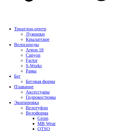
Триатлон-центр
Лужники
Крылатское
Велосипеды
Argon 18
Canyon
Factor
S-Works
Рамы
Бег
Беговая форма
Плавание
Аксессуары
Гидрокостюмы
Экипировка
Велотуфли
Велоформа
Grom
MB Wear
OTSO