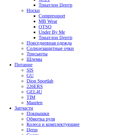
Триатлон Центр
Носки
Compressport
MB Wear
OTSO
Under By Me
Триатлон Центр
Повседневная одежда
Солнцезащитные очки
Трисьюты
Шлемы
Питание
SIS
GU
Dion Sportlab
226ERS
GEL4U
TIM
Maurten
Запчасти
Покрышки
Обмотка руля
Колеса и комплектующие
Цепи