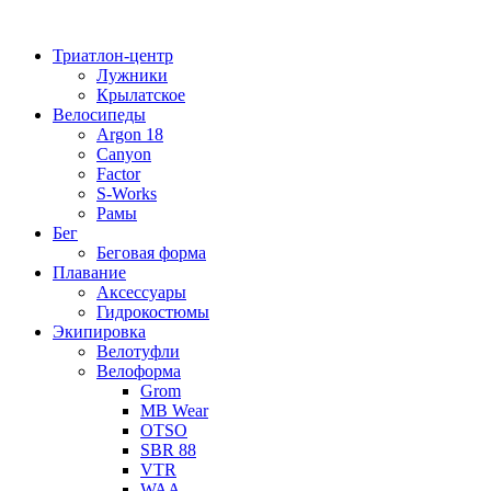
Перейти
к
Триатлон-центр
содержимому
Лужники
Крылатское
Велосипеды
Argon 18
Canyon
Factor
S-Works
Рамы
Бег
Беговая форма
Плавание
Аксессуары
Гидрокостюмы
Экипировка
Велотуфли
Велоформа
Grom
MB Wear
OTSO
SBR 88
VTR
WAA