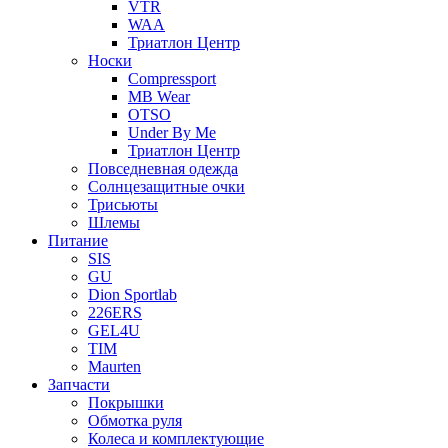
VTR
WAA
Триатлон Центр
Носки
Compressport
MB Wear
OTSO
Under By Me
Триатлон Центр
Повседневная одежда
Солнцезащитные очки
Трисьюты
Шлемы
Питание
SIS
GU
Dion Sportlab
226ERS
GEL4U
TIM
Maurten
Запчасти
Покрышки
Обмотка руля
Колеса и комплектующие