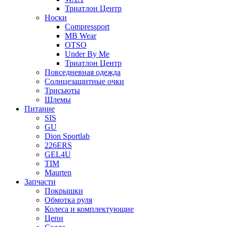
Триатлон Центр
Носки
Compressport
MB Wear
OTSO
Under By Me
Триатлон Центр
Повседневная одежда
Солнцезащитные очки
Трисьюты
Шлемы
Питание
SIS
GU
Dion Sportlab
226ERS
GEL4U
TIM
Maurten
Запчасти
Покрышки
Обмотка руля
Колеса и комплектующие
Цепи