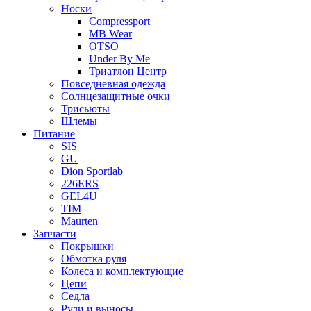
Носки
Compressport
MB Wear
OTSO
Under By Me
Триатлон Центр
Повседневная одежда
Солнцезащитные очки
Трисьюты
Шлемы
Питание
SIS
GU
Dion Sportlab
226ERS
GEL4U
TIM
Maurten
Запчасти
Покрышки
Обмотка руля
Колеса и комплектующие
Цепи
Седла
Рули и выносы