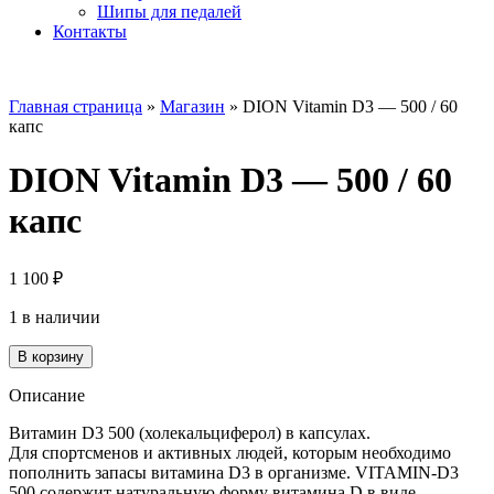
Шипы для педалей
Контакты
Главная страница
»
Магазин
»
DION Vitamin D3 — 500 / 60
капс
DION Vitamin D3 — 500 / 60
капс
1 100
₽
1 в наличии
Количество
В корзину
товара
DION
Описание
Vitamin
D3
Витамин D3 500 (холекальциферол) в капсулах.
-
Для спортсменов и активных людей, которым необходимо
500
пополнить запасы витамина D3 в организме. VITAMIN-D3
/
500 содержит натуральную форму витамина D в виде