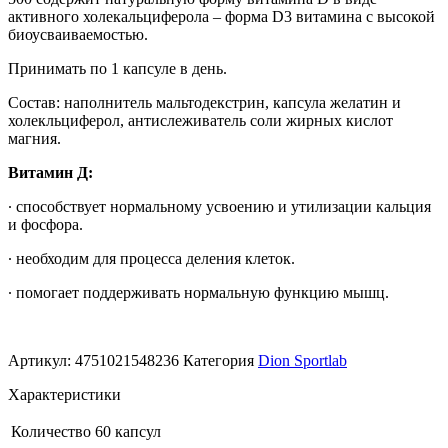
60
активного холекальциферола – форма D3 витамина с высокой
капс
биоусваиваемостью.
Принимать по 1 капсуле в день.
Состав: наполнитель мальтодекстрин, капсула желатин и
холекльциферол, антислеживатель соли жирных кислот
магния.
Витамин Д:
∙ способствует нормальному усвоению и утилизации кальция
и фосфора.
∙ необходим для процесса деления клеток.
∙ помогает поддерживать нормальную функцию мышц.
Артикул:
4751021548236
Категория
Dion Sportlab
Характеристики
Количество
60 капсул