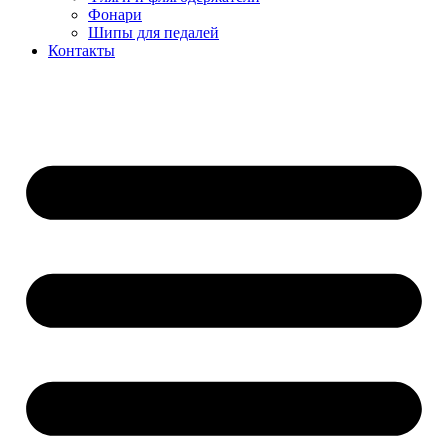
Фонари
Шипы для педалей
Контакты