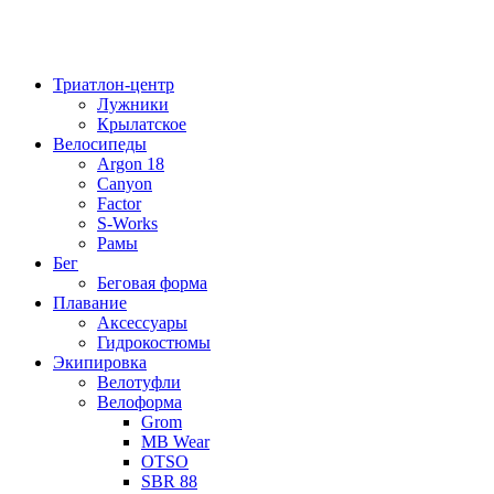
Триатлон-центр
Лужники
Крылатское
Велосипеды
Argon 18
Canyon
Factor
S-Works
Рамы
Бег
Беговая форма
Плавание
Аксессуары
Гидрокостюмы
Экипировка
Велотуфли
Велоформа
Grom
MB Wear
OTSO
SBR 88