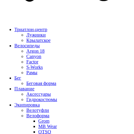
Триатлон-центр
Лужники
Крылатское
Велосипеды
Argon 18
Canyon
Factor
S-Works
Рамы
Бег
Беговая форма
Плавание
Аксессуары
Гидрокостюмы
Экипировка
Велотуфли
Велоформа
Grom
MB Wear
OTSO