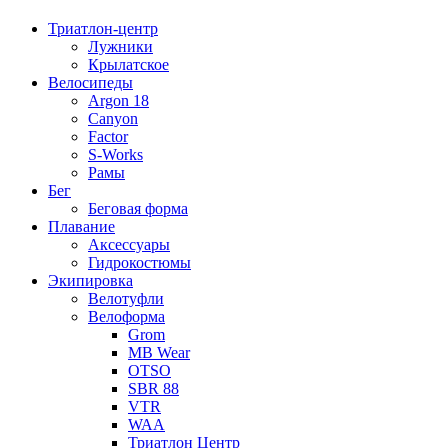
Триатлон-центр
Лужники
Крылатское
Велосипеды
Argon 18
Canyon
Factor
S-Works
Рамы
Бег
Беговая форма
Плавание
Аксессуары
Гидрокостюмы
Экипировка
Велотуфли
Велоформа
Grom
MB Wear
OTSO
SBR 88
VTR
WAA
Триатлон Центр