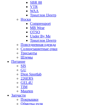
SBR 88
VTR
WAA
Триатлон Центр
Носки
Compressport
MB Wear
OTSO
Under By Me
Триатлон Центр
Повседневная одежда
Солнцезащитные очки
Трисьюты
Шлемы
Питание
SIS
GU
Dion Sportlab
226ERS
GEL4U
TIM
Maurten
Запчасти
Покрышки
Обмотка руля