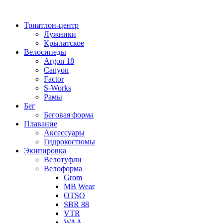
Перейти
к
Триатлон-центр
содержимому
Лужники
Крылатское
Велосипеды
Argon 18
Canyon
Factor
S-Works
Рамы
Бег
Беговая форма
Плавание
Аксессуары
Гидрокостюмы
Экипировка
Велотуфли
Велоформа
Grom
MB Wear
OTSO
SBR 88
VTR
WAA