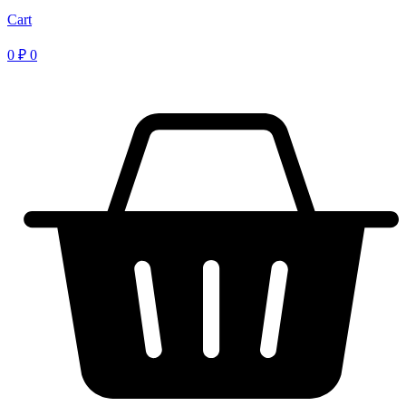
Cart
0
₽
0