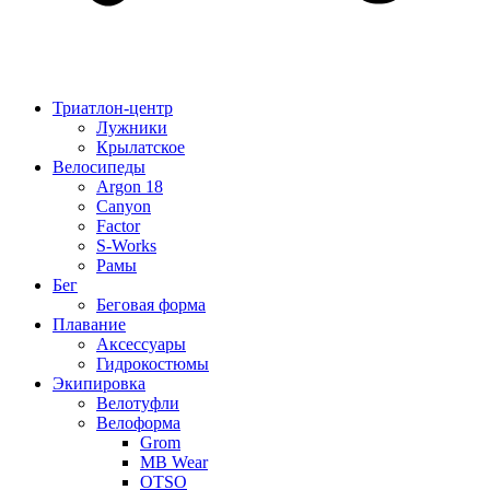
Триатлон-центр
Лужники
Крылатское
Велосипеды
Argon 18
Canyon
Factor
S-Works
Рамы
Бег
Беговая форма
Плавание
Аксессуары
Гидрокостюмы
Экипировка
Велотуфли
Велоформа
Grom
MB Wear
OTSO