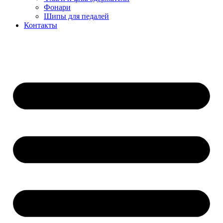
Фонари
Шипы для педалей
Контакты