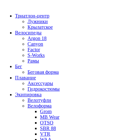
Перейти
к
Триатлон-центр
содержимому
Лужники
Крылатское
Велосипеды
Argon 18
Canyon
Factor
S-Works
Рамы
Бег
Беговая форма
Плавание
Аксессуары
Гидрокостюмы
Экипировка
Велотуфли
Велоформа
Grom
MB Wear
OTSO
SBR 88
VTR
WAA