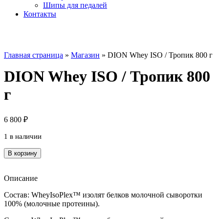
Шипы для педалей
Контакты
Главная страница
»
Магазин
»
DION Whey ISO / Тропик 800 г
DION Whey ISO / Тропик 800
г
6 800
₽
1 в наличии
Количество
В корзину
товара
DION
Whey
Описание
ISO
Состав: WheyIsoPlex™ изолят белков молочной cыворотки
/
100% (молочные протеины).
Тропик
800