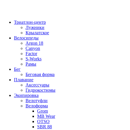
Триатлон-центр
Лужники
Крылатское
Велосипеды
Argon 18
Canyon
Factor
S-Works
Рамы
Бег
Беговая форма
Плавание
Аксессуары
Гидрокостюмы
Экипировка
Велотуфли
Велоформа
Grom
MB Wear
OTSO
SBR 88