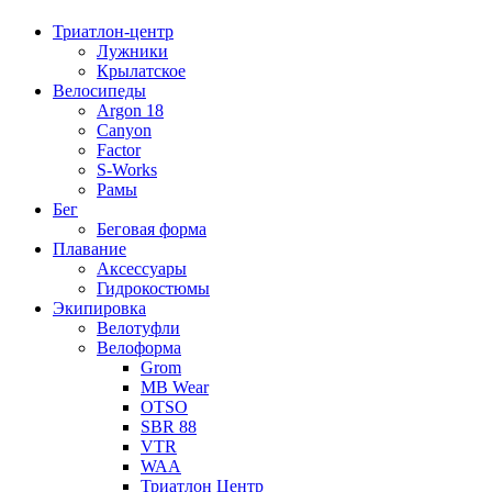
Триатлон-центр
Лужники
Крылатское
Велосипеды
Argon 18
Canyon
Factor
S-Works
Рамы
Бег
Беговая форма
Плавание
Аксессуары
Гидрокостюмы
Экипировка
Велотуфли
Велоформа
Grom
MB Wear
OTSO
SBR 88
VTR
WAA
Триатлон Центр