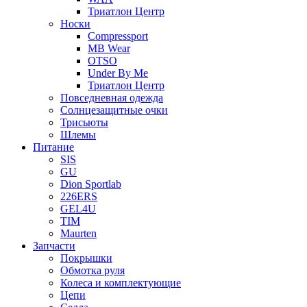
Триатлон Центр
Носки
Compressport
MB Wear
OTSO
Under By Me
Триатлон Центр
Повседневная одежда
Солнцезащитные очки
Трисьюты
Шлемы
Питание
SIS
GU
Dion Sportlab
226ERS
GEL4U
TIM
Maurten
Запчасти
Покрышки
Обмотка руля
Колеса и комплектующие
Цепи