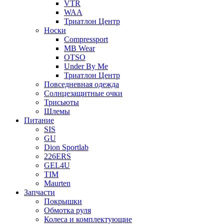
VTR
WAA
Триатлон Центр
Носки
Compressport
MB Wear
OTSO
Under By Me
Триатлон Центр
Повседневная одежда
Солнцезащитные очки
Трисьюты
Шлемы
Питание
SIS
GU
Dion Sportlab
226ERS
GEL4U
TIM
Maurten
Запчасти
Покрышки
Обмотка руля
Колеса и комплектующие