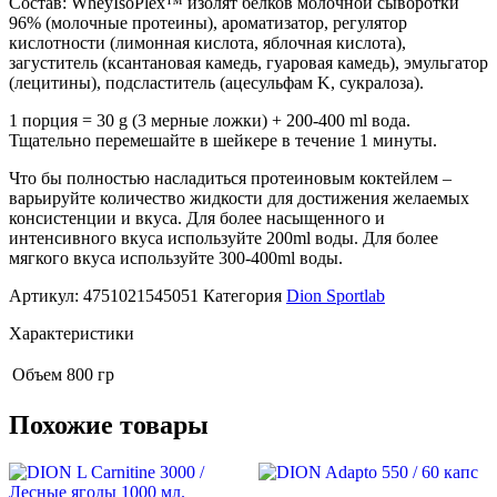
Состав: WheyIsoPlex™ изолят белков молочной cыворотки
г
96% (молочные протеины), ароматизатор, регулятор
кислотности (лимонная кислота, яблочная кислота),
загуститель (ксантановая камедь, гуаровая камедь), эмульгатор
(лецитины), подсластитель (ацесульфам K, сукралоза).
1 порция = 30 g (3 мерные ложки) + 200-400 ml вода.
Тщательно перемешайте в шейкере в течение 1 минуты.
Что бы полностью насладиться протеиновым коктейлем –
варьируйте количество жидкости для достижения желаемых
консистенции и вкуса. Для более насыщенного и
интенсивного вкуса используйте 200ml воды. Для более
мягкого вкуса используйте 300-400ml воды.
Артикул:
4751021545051
Категория
Dion Sportlab
Характеристики
Объем
800 гр
Похожие товары