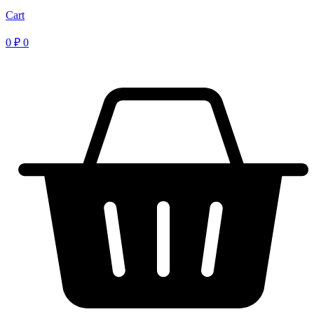
Cart
0
₽
0