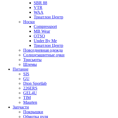
SBR 88
VTR
WAA
Триатлон Центр
Носки
Compressport
MB Wear
OTSO
Under By Me
Триатлон Центр
Повседневная одежда
Солнцезащитные очки
Трисьюты
Шлемы
Питание
SIS
GU
Dion Sportlab
226ERS
GEL4U
TIM
Maurten
Запчасти
Покрышки
Обмотка руля