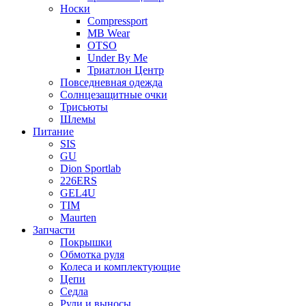
Носки
Compressport
MB Wear
OTSO
Under By Me
Триатлон Центр
Повседневная одежда
Солнцезащитные очки
Трисьюты
Шлемы
Питание
SIS
GU
Dion Sportlab
226ERS
GEL4U
TIM
Maurten
Запчасти
Покрышки
Обмотка руля
Колеса и комплектующие
Цепи
Седла
Рули и выносы