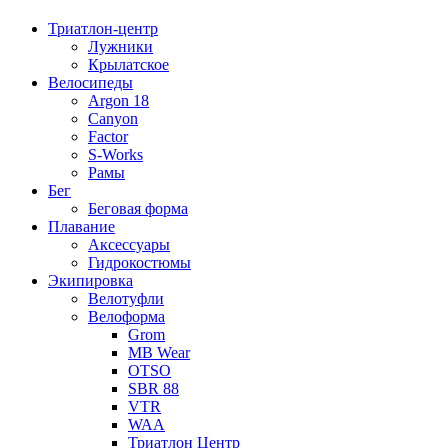
Триатлон-центр
Лужники
Крылатское
Велосипеды
Argon 18
Canyon
Factor
S-Works
Рамы
Бег
Беговая форма
Плавание
Аксессуары
Гидрокостюмы
Экипировка
Велотуфли
Велоформа
Grom
MB Wear
OTSO
SBR 88
VTR
WAA
Триатлон Центр