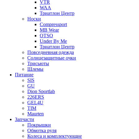
VTR
WAA
Триатлон Центр
Носки
Compressport
MB Wear
OTSO
Under By Me
Триатлон Центр
Повседневная одежда
Солнцезащитные очки
Трисьюты
Шлемы
Питание
SIS
GU
Dion Sportlab
226ERS
GEL4U
TIM
Maurten
Запчасти
Покрышки
Обмотка руля
Колеса и комплектующие