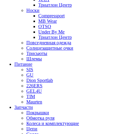
Триатлон Центр
Носки
Compressport
MB Wear
OTSO
Under By Me
Триатлон Центр
Повседневная одежда
Солнцезащитные очки
Трисьюты
Шлемы
Питание
SIS
GU
Dion Sportlab
226ERS
GEL4U
TIM
Maurten
Запчасти
Покрышки
Обмотка руля
Колеса и комплектующие
Цепи