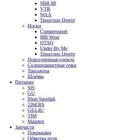
SBR 88
VTR
WAA
Триатлон Центр
Носки
Compressport
MB Wear
OTSO
Under By Me
Триатлон Центр
Повседневная одежда
Солнцезащитные очки
Трисьюты
Шлемы
Питание
SIS
GU
Dion Sportlab
226ERS
GEL4U
TIM
Maurten
Запчасти
Покрышки
Обмотка руля