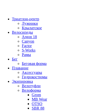
Триатлон-центр
Лужники
Крылатское
Велосипеды
Argon 18
Canyon
Factor
S-Works
Рамы
Бег
Беговая форма
Плавание
Аксессуары
Гидрокостюмы
Экипировка
Велотуфли
Велоформа
Grom
MB Wear
OTSO
SBR 88