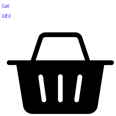
Cart
0
₽
0