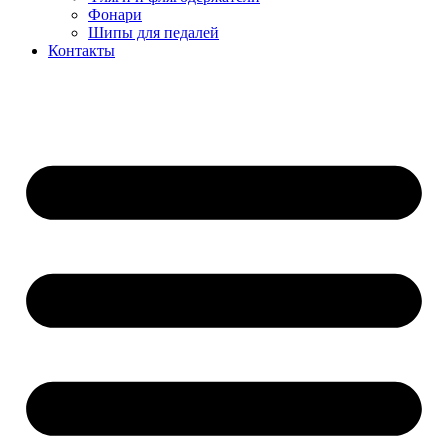
Фонари
Шипы для педалей
Контакты