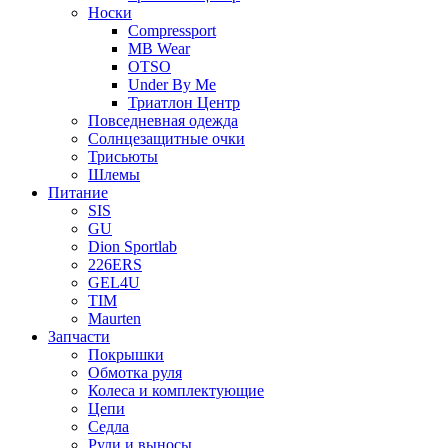
Носки
Compressport
MB Wear
OTSO
Under By Me
Триатлон Центр
Повседневная одежда
Солнцезащитные очки
Трисьюты
Шлемы
Питание
SIS
GU
Dion Sportlab
226ERS
GEL4U
TIM
Maurten
Запчасти
Покрышки
Обмотка руля
Колеса и комплектующие
Цепи
Седла
Рули и выносы