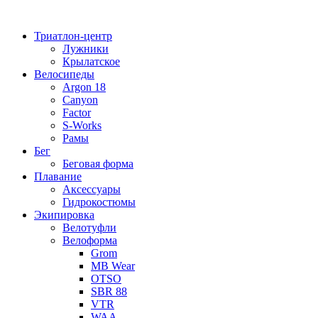
Перейти
к
Триатлон-центр
содержимому
Лужники
Крылатское
Велосипеды
Argon 18
Canyon
Factor
S-Works
Рамы
Бег
Беговая форма
Плавание
Аксессуары
Гидрокостюмы
Экипировка
Велотуфли
Велоформа
Grom
MB Wear
OTSO
SBR 88
VTR
WAA