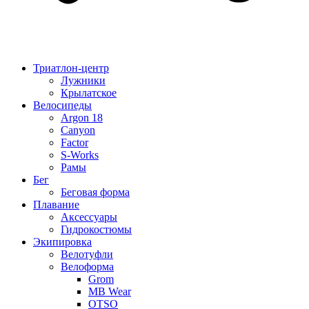
Триатлон-центр
Лужники
Крылатское
Велосипеды
Argon 18
Canyon
Factor
S-Works
Рамы
Бег
Беговая форма
Плавание
Аксессуары
Гидрокостюмы
Экипировка
Велотуфли
Велоформа
Grom
MB Wear
OTSO