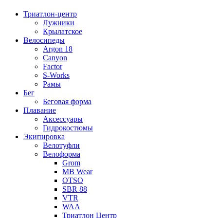
Триатлон-центр
Лужники
Крылатское
Велосипеды
Argon 18
Canyon
Factor
S-Works
Рамы
Бег
Беговая форма
Плавание
Аксессуары
Гидрокостюмы
Экипировка
Велотуфли
Велоформа
Grom
MB Wear
OTSO
SBR 88
VTR
WAA
Триатлон Центр