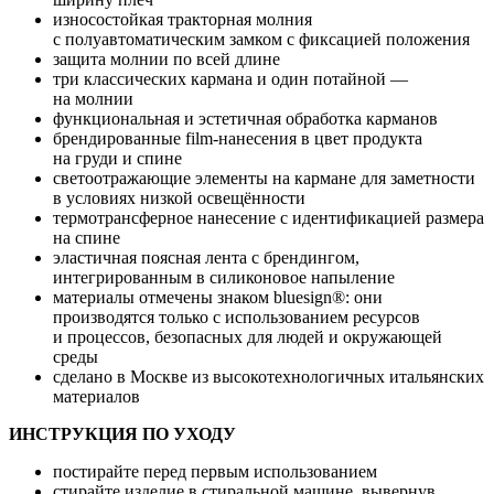
износостойкая тракторная молния
с полуавтоматическим замком с фиксацией положения
защита молнии по всей длине
три классических кармана и один потайной —
на молнии
функциональная и эстетичная обработка карманов
брендированные film-нанесения в цвет продукта
на груди и спине
светоотражающие элементы на кармане для заметности
в условиях низкой освещённости
термотрансферное нанесение с идентификацией размера
на спине
эластичная поясная лента с брендингом,
интегрированным в силиконовое напыление
материалы отмечены знаком bluesign®: они
производятся только с использованием ресурсов
и процессов, безопасных для людей и окружающей
среды
сделано в Москве из высокотехнологичных итальянских
материалов
ИНСТРУКЦИЯ ПО УХОДУ
постирайте перед первым использованием
стирайте изделие в стиральной машине, вывернув