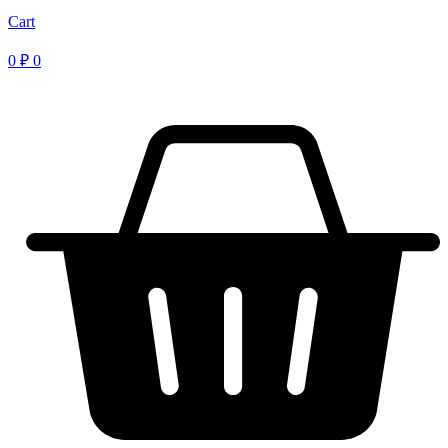
Cart
0
₽
0