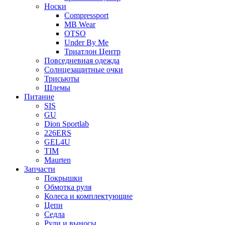
Носки
Compressport
MB Wear
OTSO
Under By Me
Триатлон Центр
Повседневная одежда
Солнцезащитные очки
Трисьюты
Шлемы
Питание
SIS
GU
Dion Sportlab
226ERS
GEL4U
TIM
Maurten
Запчасти
Покрышки
Обмотка руля
Колеса и комплектующие
Цепи
Седла
Рули и выносы