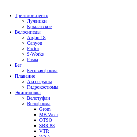
Перейти
к
Триатлон-центр
содержимому
Лужники
Крылатское
Велосипеды
Argon 18
Canyon
Factor
S-Works
Рамы
Бег
Беговая форма
Плавание
Аксессуары
Гидрокостюмы
Экипировка
Велотуфли
Велоформа
Grom
MB Wear
OTSO
SBR 88
VTR
WAA