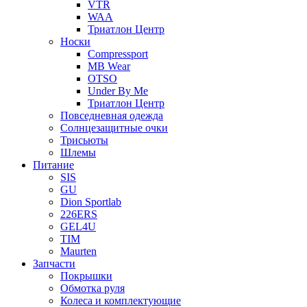
VTR
WAA
Триатлон Центр
Носки
Compressport
MB Wear
OTSO
Under By Me
Триатлон Центр
Повседневная одежда
Солнцезащитные очки
Трисьюты
Шлемы
Питание
SIS
GU
Dion Sportlab
226ERS
GEL4U
TIM
Maurten
Запчасти
Покрышки
Обмотка руля
Колеса и комплектующие