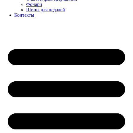
Фонари
Шипы для педалей
Контакты