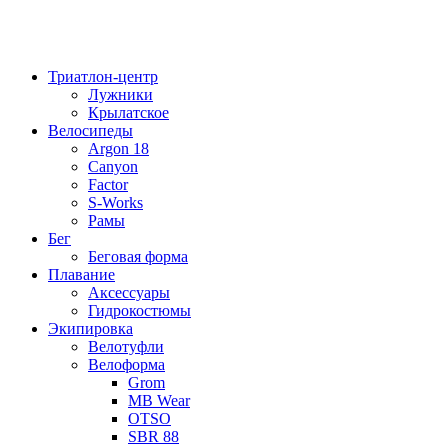
Триатлон-центр
Лужники
Крылатское
Велосипеды
Argon 18
Canyon
Factor
S-Works
Рамы
Бег
Беговая форма
Плавание
Аксессуары
Гидрокостюмы
Экипировка
Велотуфли
Велоформа
Grom
MB Wear
OTSO
SBR 88