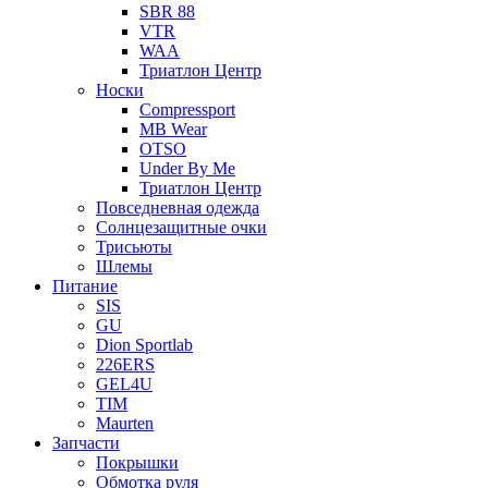
SBR 88
VTR
WAA
Триатлон Центр
Носки
Compressport
MB Wear
OTSO
Under By Me
Триатлон Центр
Повседневная одежда
Солнцезащитные очки
Трисьюты
Шлемы
Питание
SIS
GU
Dion Sportlab
226ERS
GEL4U
TIM
Maurten
Запчасти
Покрышки
Обмотка руля