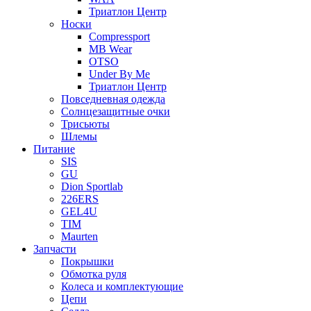
Триатлон Центр
Носки
Compressport
MB Wear
OTSO
Under By Me
Триатлон Центр
Повседневная одежда
Солнцезащитные очки
Трисьюты
Шлемы
Питание
SIS
GU
Dion Sportlab
226ERS
GEL4U
TIM
Maurten
Запчасти
Покрышки
Обмотка руля
Колеса и комплектующие
Цепи