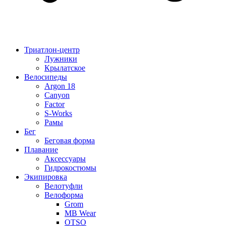
Триатлон-центр
Лужники
Крылатское
Велосипеды
Argon 18
Canyon
Factor
S-Works
Рамы
Бег
Беговая форма
Плавание
Аксессуары
Гидрокостюмы
Экипировка
Велотуфли
Велоформа
Grom
MB Wear
OTSO