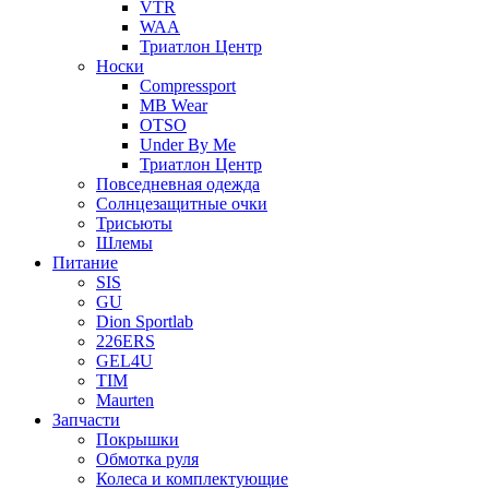
VTR
WAA
Триатлон Центр
Носки
Compressport
MB Wear
OTSO
Under By Me
Триатлон Центр
Повседневная одежда
Солнцезащитные очки
Трисьюты
Шлемы
Питание
SIS
GU
Dion Sportlab
226ERS
GEL4U
TIM
Maurten
Запчасти
Покрышки
Обмотка руля
Колеса и комплектующие