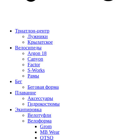
Триатлон-центр
Лужники
Крылатское
Велосипеды
Argon 18
Canyon
Factor
S-Works
Рамы
Бег
Беговая форма
Плавание
Аксессуары
Гидрокостюмы
Экипировка
Велотуфли
Велоформа
Grom
MB Wear
OTSO