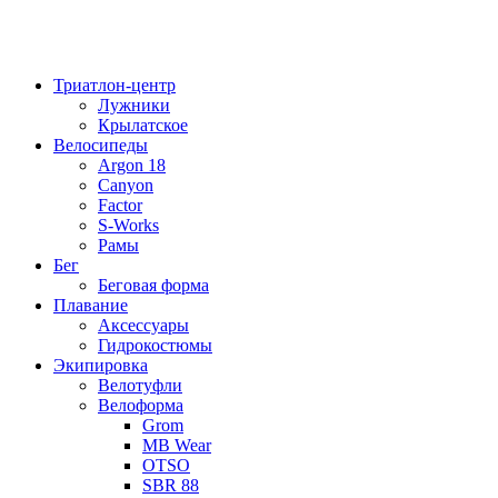
Триатлон-центр
Лужники
Крылатское
Велосипеды
Argon 18
Canyon
Factor
S-Works
Рамы
Бег
Беговая форма
Плавание
Аксессуары
Гидрокостюмы
Экипировка
Велотуфли
Велоформа
Grom
MB Wear
OTSO
SBR 88