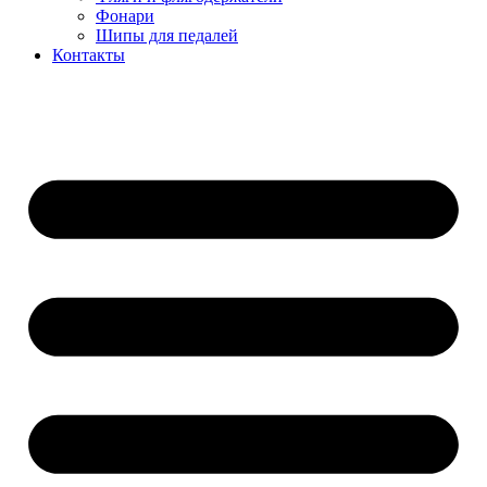
Фонари
Шипы для педалей
Контакты