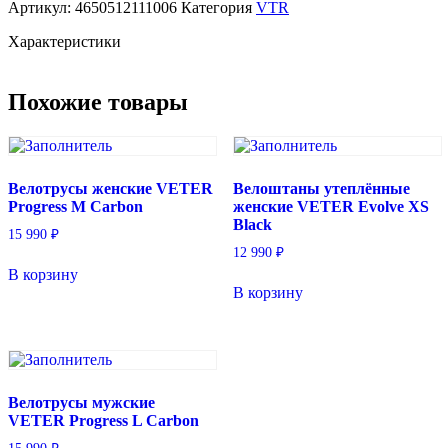
Артикул:
4650512111006
Категория
VTR
длинным
рукавом
Характеристики
VETER
Evolve
M
Похожие товары
Babybreath
Велотрусы женские VETER
Велоштаны утеплённые
Progress M Carbon
женские VETER Evolve XS
Black
15 990
₽
12 990
₽
В корзину
В корзину
Велотрусы мужские
VETER Progress L Carbon