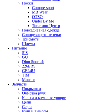
Носки
Compressport
MB Wear
OTSO
Under By Me
Триатлон Центр
Повседневная одежда
Солнцезащитные очки
Трисьюты
Шлемы
Питание
SIS
GU
Dion Sportlab
226ERS
GEL4U
TIM
Maurten
Запчасти
Покрышки
Обмотка руля
Колеса и комплектующие
Цепи
Седла
Рули и выносы