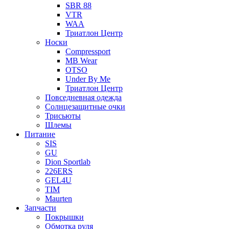
SBR 88
VTR
WAA
Триатлон Центр
Носки
Compressport
MB Wear
OTSO
Under By Me
Триатлон Центр
Повседневная одежда
Солнцезащитные очки
Трисьюты
Шлемы
Питание
SIS
GU
Dion Sportlab
226ERS
GEL4U
TIM
Maurten
Запчасти
Покрышки
Обмотка руля