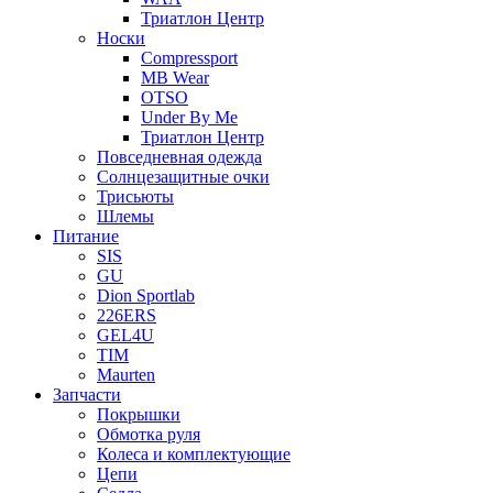
Триатлон Центр
Носки
Compressport
MB Wear
OTSO
Under By Me
Триатлон Центр
Повседневная одежда
Солнцезащитные очки
Трисьюты
Шлемы
Питание
SIS
GU
Dion Sportlab
226ERS
GEL4U
TIM
Maurten
Запчасти
Покрышки
Обмотка руля
Колеса и комплектующие
Цепи