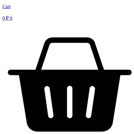
Cart
0
₽
0