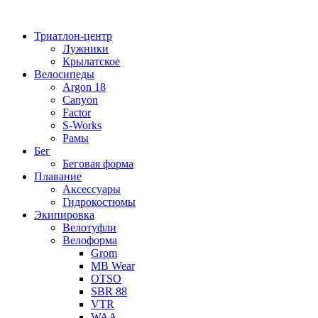
Перейти
к
Триатлон-центр
содержимому
Лужники
Крылатское
Велосипеды
Argon 18
Canyon
Factor
S-Works
Рамы
Бег
Беговая форма
Плавание
Аксессуары
Гидрокостюмы
Экипировка
Велотуфли
Велоформа
Grom
MB Wear
OTSO
SBR 88
VTR
WAA