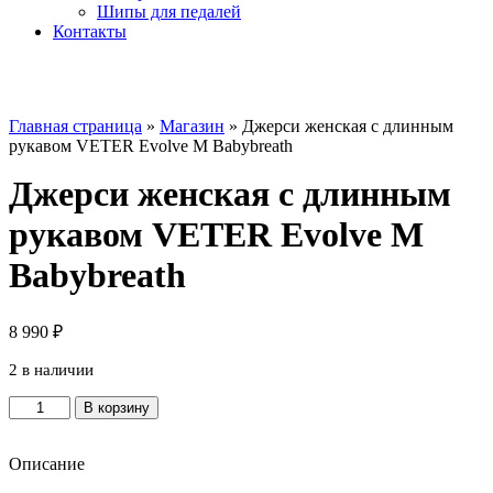
Шипы для педалей
Контакты
Главная страница
»
Магазин
»
Джерси женская с длинным
рукавом VETER Evolve M Babybreath
Джерси женская с длинным
рукавом VETER Evolve M
Babybreath
8 990
₽
2 в наличии
Количество
В корзину
товара
Джерси
женская
Описание
с