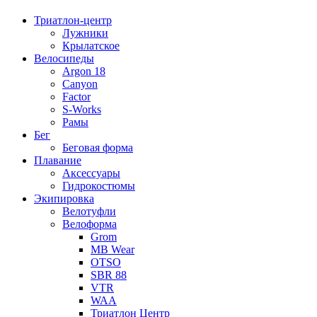
Триатлон-центр
Лужники
Крылатское
Велосипеды
Argon 18
Canyon
Factor
S-Works
Рамы
Бег
Беговая форма
Плавание
Аксессуары
Гидрокостюмы
Экипировка
Велотуфли
Велоформа
Grom
MB Wear
OTSO
SBR 88
VTR
WAA
Триатлон Центр