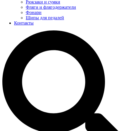
Рюкзаки и сумки
Фляги и флягодержатели
Фонари
Шипы для педалей
Контакты