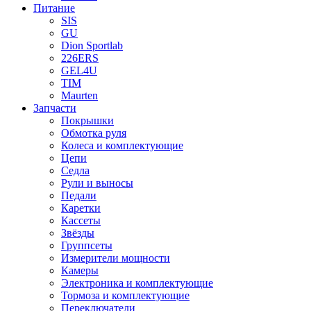
Питание
SIS
GU
Dion Sportlab
226ERS
GEL4U
TIM
Maurten
Запчасти
Покрышки
Обмотка руля
Колеса и комплектующие
Цепи
Седла
Рули и выносы
Педали
Каретки
Кассеты
Звёзды
Группсеты
Измерители мощности
Камеры
Электроника и комплектующие
Тормоза и комплектующие
Переключатели