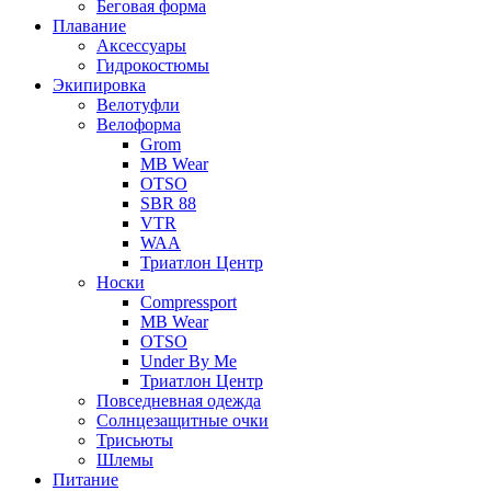
Беговая форма
Плавание
Аксессуары
Гидрокостюмы
Экипировка
Велотуфли
Велоформа
Grom
MB Wear
OTSO
SBR 88
VTR
WAA
Триатлон Центр
Носки
Compressport
MB Wear
OTSO
Under By Me
Триатлон Центр
Повседневная одежда
Солнцезащитные очки
Трисьюты
Шлемы
Питание