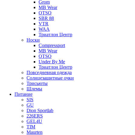
Grom
MB Wear
OTSO
SBR 88
VTR
WAA
Триатлон Центр
Носки
Compressport
MB Wear
OTSO
Under By Me
Триатлон Центр
Повседневная одежда
Солнцезащитные очки
Трисьюты
Шлемы
Питание
SIS
GU
Dion Sportlab
226ERS
GEL4U
TIM
Maurten