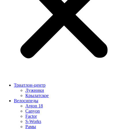
Триатлон-центр
Лужники
Крылатское
Велосипеды
Argon 18
Canyon
Factor
S-Works
Рамы