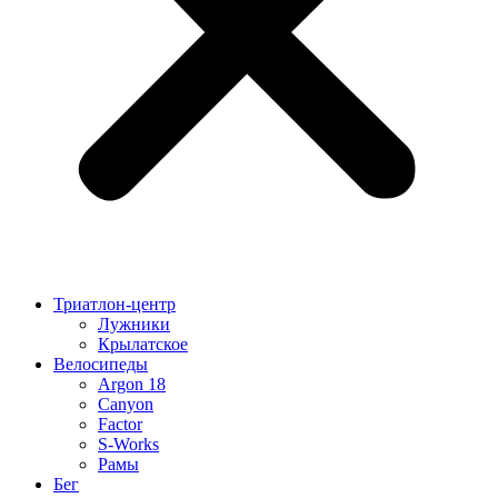
Триатлон-центр
Лужники
Крылатское
Велосипеды
Argon 18
Canyon
Factor
S-Works
Рамы
Бег