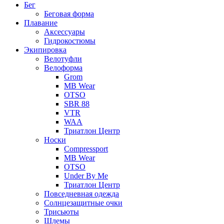
Бег
Беговая форма
Плавание
Аксессуары
Гидрокостюмы
Экипировка
Велотуфли
Велоформа
Grom
MB Wear
OTSO
SBR 88
VTR
WAA
Триатлон Центр
Носки
Compressport
MB Wear
OTSO
Under By Me
Триатлон Центр
Повседневная одежда
Солнцезащитные очки
Трисьюты
Шлемы