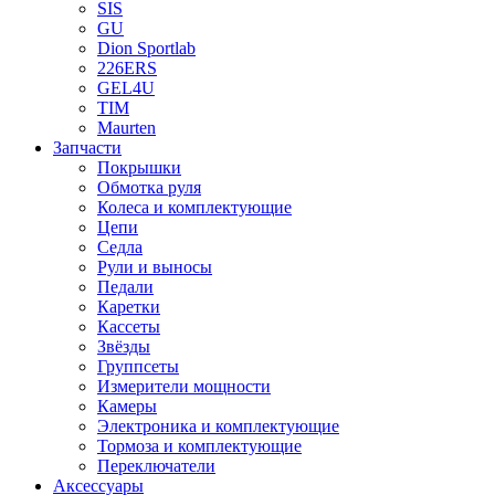
SIS
GU
Dion Sportlab
226ERS
GEL4U
TIM
Maurten
Запчасти
Покрышки
Обмотка руля
Колеса и комплектующие
Цепи
Седла
Рули и выносы
Педали
Каретки
Кассеты
Звёзды
Группсеты
Измерители мощности
Камеры
Электроника и комплектующие
Тормоза и комплектующие
Переключатели
Аксессуары