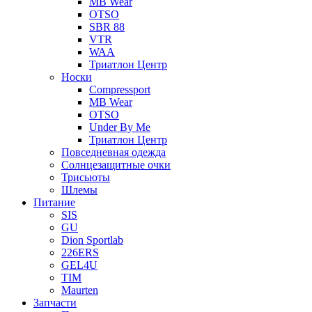
MB Wear
OTSO
SBR 88
VTR
WAA
Триатлон Центр
Носки
Compressport
MB Wear
OTSO
Under By Me
Триатлон Центр
Повседневная одежда
Солнцезащитные очки
Трисьюты
Шлемы
Питание
SIS
GU
Dion Sportlab
226ERS
GEL4U
TIM
Maurten
Запчасти