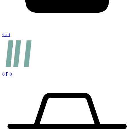
Cart
0
₽
0