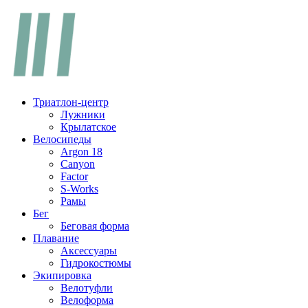
Перейти
к
содержимому
Триатлон-центр
Лужники
Крылатское
Велосипеды
Argon 18
Canyon
Factor
S-Works
Рамы
Бег
Беговая форма
Плавание
Аксессуары
Гидрокостюмы
Экипировка
Велотуфли
Велоформа