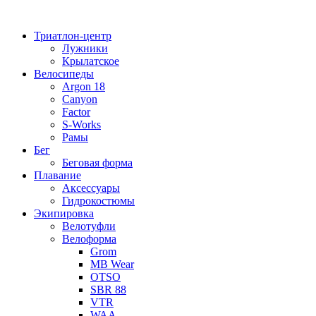
Перейти
к
Триатлон-центр
содержимому
Лужники
Крылатское
Велосипеды
Argon 18
Canyon
Factor
S-Works
Рамы
Бег
Беговая форма
Плавание
Аксессуары
Гидрокостюмы
Экипировка
Велотуфли
Велоформа
Grom
MB Wear
OTSO
SBR 88
VTR
WAA