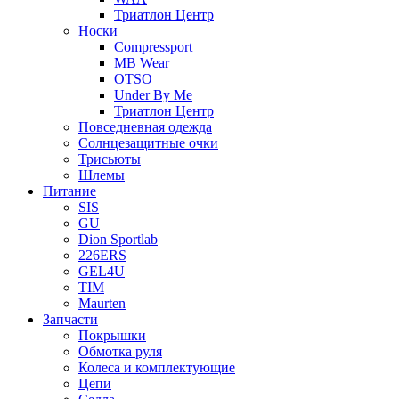
Триатлон Центр
Носки
Compressport
MB Wear
OTSO
Under By Me
Триатлон Центр
Повседневная одежда
Солнцезащитные очки
Трисьюты
Шлемы
Питание
SIS
GU
Dion Sportlab
226ERS
GEL4U
TIM
Maurten
Запчасти
Покрышки
Обмотка руля
Колеса и комплектующие
Цепи