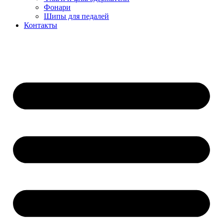
Фонари
Шипы для педалей
Контакты