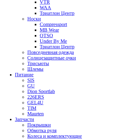
VTR
WAA
Триатлон Центр
Носки
Compressport
MB Wear
OTSO
Under By Me
Триатлон Центр
Повседневная одежда
Солнцезащитные очки
Трисьюты
Шлемы
Питание
SIS
GU
Dion Sportlab
226ERS
GEL4U
TIM
Maurten
Запчасти
Покрышки
Обмотка руля
Колеса и комплектующие