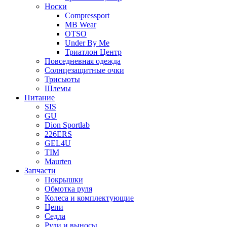
Носки
Compressport
MB Wear
OTSO
Under By Me
Триатлон Центр
Повседневная одежда
Солнцезащитные очки
Трисьюты
Шлемы
Питание
SIS
GU
Dion Sportlab
226ERS
GEL4U
TIM
Maurten
Запчасти
Покрышки
Обмотка руля
Колеса и комплектующие
Цепи
Седла
Рули и выносы