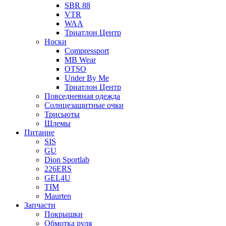
SBR 88
VTR
WAA
Триатлон Центр
Носки
Compressport
MB Wear
OTSO
Under By Me
Триатлон Центр
Повседневная одежда
Солнцезащитные очки
Трисьюты
Шлемы
Питание
SIS
GU
Dion Sportlab
226ERS
GEL4U
TIM
Maurten
Запчасти
Покрышки
Обмотка руля