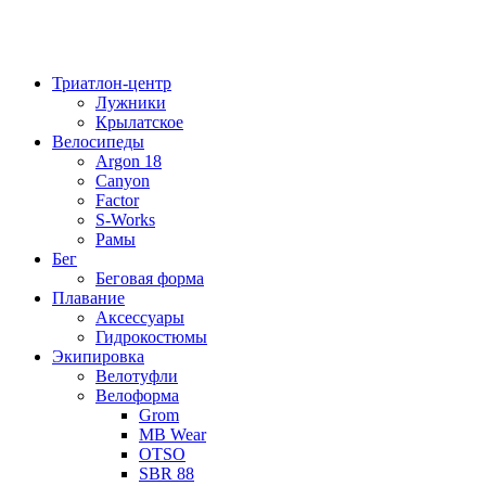
Триатлон-центр
Лужники
Крылатское
Велосипеды
Argon 18
Canyon
Factor
S-Works
Рамы
Бег
Беговая форма
Плавание
Аксессуары
Гидрокостюмы
Экипировка
Велотуфли
Велоформа
Grom
MB Wear
OTSO
SBR 88