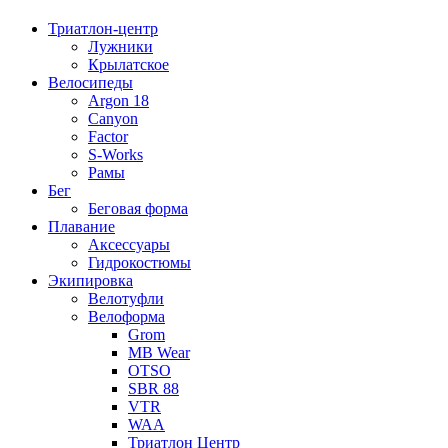
Триатлон-центр
Лужники
Крылатское
Велосипеды
Argon 18
Canyon
Factor
S-Works
Рамы
Бег
Беговая форма
Плавание
Аксессуары
Гидрокостюмы
Экипировка
Велотуфли
Велоформа
Grom
MB Wear
OTSO
SBR 88
VTR
WAA
Триатлон Центр