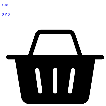
Cart
0
₽
0