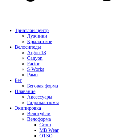
Триатлон-центр
Лужники
Крылатское
Велосипеды
Argon 18
Canyon
Factor
S-Works
Рамы
Бег
Беговая форма
Плавание
Аксессуары
Гидрокостюмы
Экипировка
Велотуфли
Велоформа
Grom
MB Wear
OTSO