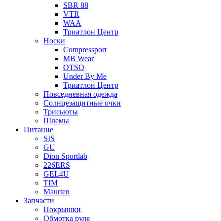
SBR 88
VTR
WAA
Триатлон Центр
Носки
Compressport
MB Wear
OTSO
Under By Me
Триатлон Центр
Повседневная одежда
Солнцезащитные очки
Трисьюты
Шлемы
Питание
SIS
GU
Dion Sportlab
226ERS
GEL4U
TIM
Maurten
Запчасти
Покрышки
Обмотка руля