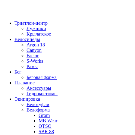
Триатлон-центр
Лужники
Крылатское
Велосипеды
Argon 18
Canyon
Factor
S-Works
Рамы
Бег
Беговая форма
Плавание
Аксессуары
Гидрокостюмы
Экипировка
Велотуфли
Велоформа
Grom
MB Wear
OTSO
SBR 88