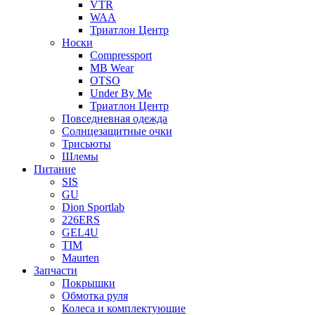
VTR
WAA
Триатлон Центр
Носки
Compressport
MB Wear
OTSO
Under By Me
Триатлон Центр
Повседневная одежда
Солнцезащитные очки
Трисьюты
Шлемы
Питание
SIS
GU
Dion Sportlab
226ERS
GEL4U
TIM
Maurten
Запчасти
Покрышки
Обмотка руля
Колеса и комплектующие