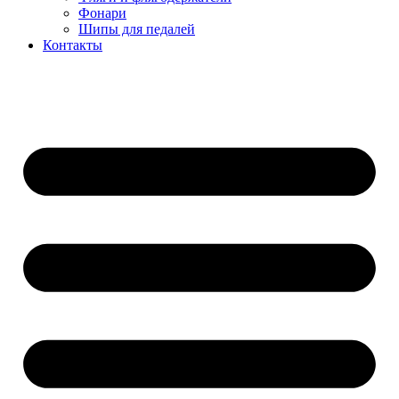
Фонари
Шипы для педалей
Контакты