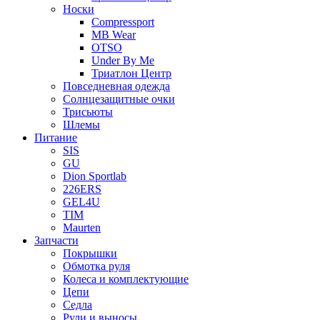
Носки
Compressport
MB Wear
OTSO
Under By Me
Триатлон Центр
Повседневная одежда
Солнцезащитные очки
Трисьюты
Шлемы
Питание
SIS
GU
Dion Sportlab
226ERS
GEL4U
TIM
Maurten
Запчасти
Покрышки
Обмотка руля
Колеса и комплектующие
Цепи
Седла
Рули и выносы