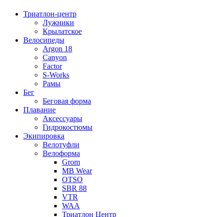
Триатлон-центр
Лужники
Крылатское
Велосипеды
Argon 18
Canyon
Factor
S-Works
Рамы
Бег
Беговая форма
Плавание
Аксессуары
Гидрокостюмы
Экипировка
Велотуфли
Велоформа
Grom
MB Wear
OTSO
SBR 88
VTR
WAA
Триатлон Центр