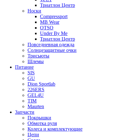
Триатлон Центр
Носки
Compressport
MB Wear
OTSO
Under By Me
Триатлон Центр
Повседневная одежда
Солнцезащитные очки
Трисьюты
Шлемы
Питание
SIS
GU
Dion Sportlab
226ERS
GEL4U
TIM
Maurten
Запчасти
Покрышки
Обмотка руля
Колеса и комплектующие
Цепи