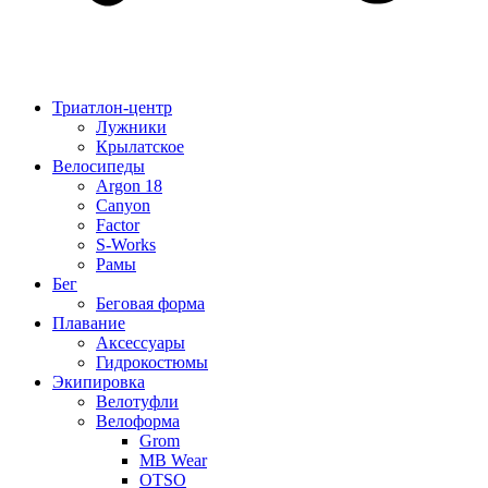
Триатлон-центр
Лужники
Крылатское
Велосипеды
Argon 18
Canyon
Factor
S-Works
Рамы
Бег
Беговая форма
Плавание
Аксессуары
Гидрокостюмы
Экипировка
Велотуфли
Велоформа
Grom
MB Wear
OTSO