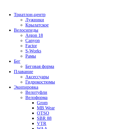
Перейти
к
Триатлон-центр
содержимому
Лужники
Крылатское
Велосипеды
Argon 18
Canyon
Factor
S-Works
Рамы
Бег
Беговая форма
Плавание
Аксессуары
Гидрокостюмы
Экипировка
Велотуфли
Велоформа
Grom
MB Wear
OTSO
SBR 88
VTR
WAA