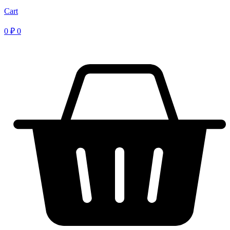
Cart
0
₽
0