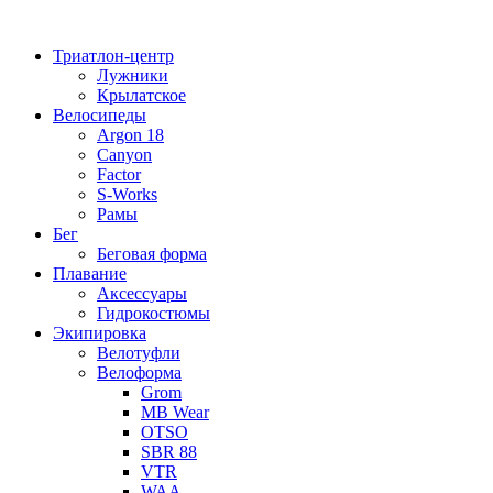
Перейти
к
Триатлон-центр
содержимому
Лужники
Крылатское
Велосипеды
Argon 18
Canyon
Factor
S-Works
Рамы
Бег
Беговая форма
Плавание
Аксессуары
Гидрокостюмы
Экипировка
Велотуфли
Велоформа
Grom
MB Wear
OTSO
SBR 88
VTR
WAA