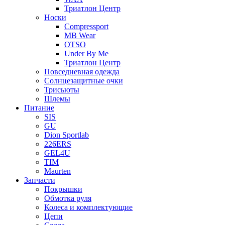
Триатлон Центр
Носки
Compressport
MB Wear
OTSO
Under By Me
Триатлон Центр
Повседневная одежда
Солнцезащитные очки
Трисьюты
Шлемы
Питание
SIS
GU
Dion Sportlab
226ERS
GEL4U
TIM
Maurten
Запчасти
Покрышки
Обмотка руля
Колеса и комплектующие
Цепи