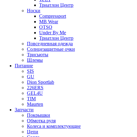
Триатлон Центр
Носки
Compressport
MB Wear
OTSO
Under By Me
Триатлон Центр
Повседневная одежда
Солнцезащитные очки
Трисьюты
Шлемы
Питание
SIS
GU
Dion Sportlab
226ERS
GEL4U
TIM
Maurten
Запчасти
Покрышки
Обмотка руля
Колеса и комплектующие
Цепи