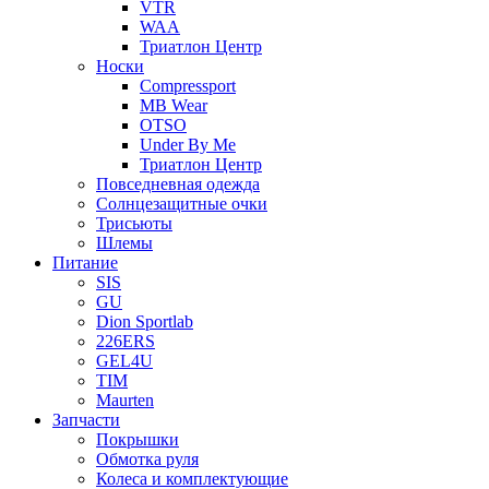
VTR
WAA
Триатлон Центр
Носки
Compressport
MB Wear
OTSO
Under By Me
Триатлон Центр
Повседневная одежда
Солнцезащитные очки
Трисьюты
Шлемы
Питание
SIS
GU
Dion Sportlab
226ERS
GEL4U
TIM
Maurten
Запчасти
Покрышки
Обмотка руля
Колеса и комплектующие