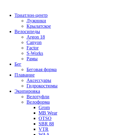
Перейти
к
Триатлон-центр
содержимому
Лужники
Крылатское
Велосипеды
Argon 18
Canyon
Factor
S-Works
Рамы
Бег
Беговая форма
Плавание
Аксессуары
Гидрокостюмы
Экипировка
Велотуфли
Велоформа
Grom
MB Wear
OTSO
SBR 88
VTR
WAA