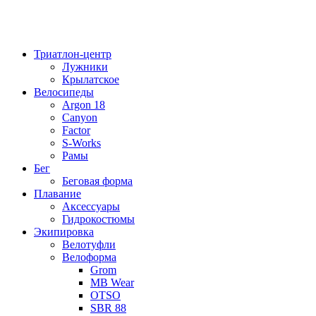
Триатлон-центр
Лужники
Крылатское
Велосипеды
Argon 18
Canyon
Factor
S-Works
Рамы
Бег
Беговая форма
Плавание
Аксессуары
Гидрокостюмы
Экипировка
Велотуфли
Велоформа
Grom
MB Wear
OTSO
SBR 88