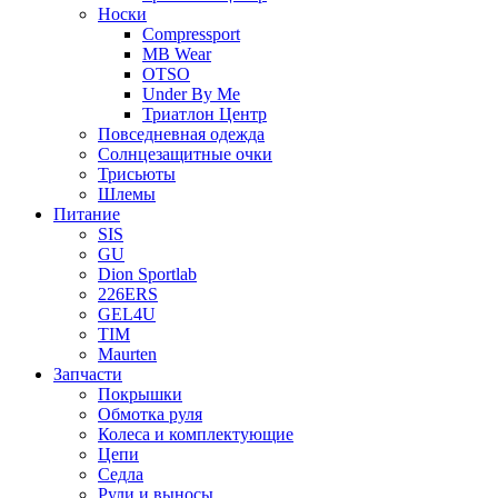
Носки
Compressport
MB Wear
OTSO
Under By Me
Триатлон Центр
Повседневная одежда
Солнцезащитные очки
Трисьюты
Шлемы
Питание
SIS
GU
Dion Sportlab
226ERS
GEL4U
TIM
Maurten
Запчасти
Покрышки
Обмотка руля
Колеса и комплектующие
Цепи
Седла
Рули и выносы