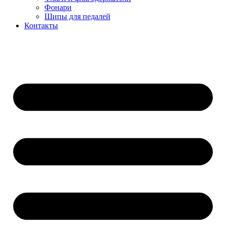
Фонари
Шипы для педалей
Контакты