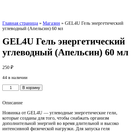
Главная страница
»
Магазин
»
GEL4U Гель энергетический
углеводный (Апельсин) 60 мл
GEL4U Гель энергетический
углеводный (Апельсин) 60 мл
250
₽
44 в наличии
Количество
В корзину
товара
GEL4U
Гель
Описание
энергетический
Новинка от GEL4U — углеводные энергетические гели,
углеводный
которые созданы для того, чтобы снабжать организм
(Апельсин)
дополнительной энергией во время длительной и высоко
60
интенсивной физической нагрузки. Для запуска геля
мл