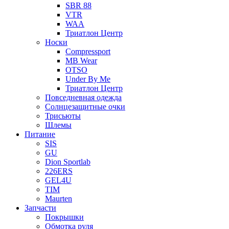
SBR 88
VTR
WAA
Триатлон Центр
Носки
Compressport
MB Wear
OTSO
Under By Me
Триатлон Центр
Повседневная одежда
Солнцезащитные очки
Трисьюты
Шлемы
Питание
SIS
GU
Dion Sportlab
226ERS
GEL4U
TIM
Maurten
Запчасти
Покрышки
Обмотка руля