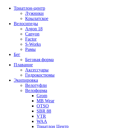
Триатлон-центр
Лужники
Крылатское
Велосипеды
Argon 18
Canyon
Factor
S-Works
Рамы
Бег
Беговая форма
Плавание
Аксессуары
Гидрокостюмы
Экипировка
Велотуфли
Велоформа
Grom
MB Wear
OTSO
SBR 88
VTR
WAA
Триатлон Центр