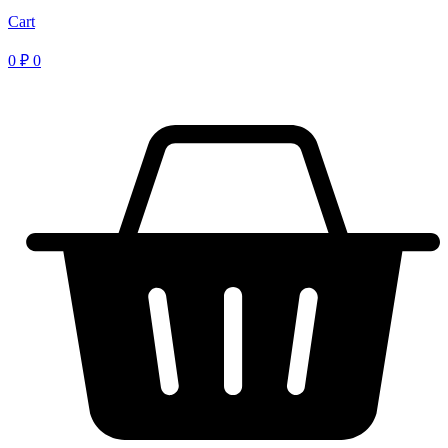
Cart
0
₽
0