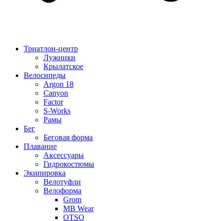
Триатлон-центр
Лужники
Крылатское
Велосипеды
Argon 18
Canyon
Factor
S-Works
Рамы
Бег
Беговая форма
Плавание
Аксессуары
Гидрокостюмы
Экипировка
Велотуфли
Велоформа
Grom
MB Wear
OTSO