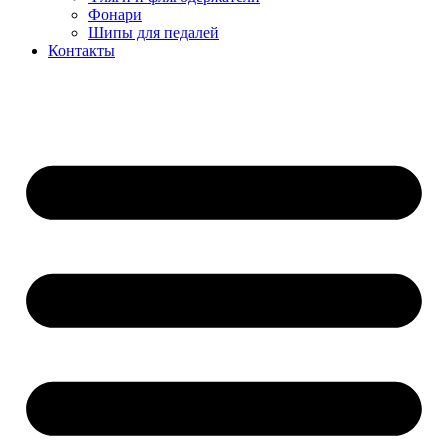
Фонари
Шипы для педалей
Контакты