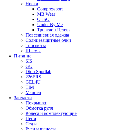
Носки
Compressport
MB Wear
OTSO
Under By Me
Триатлон Центр
Повседневная одежда
Солнцезащитные очки
Трисьюты
Шлемы
Питание
SIS
GU
Dion Sportlab
226ERS
GEL4U
TIM
Maurten
Запчасти
Покрышки
Обмотка руля
Колеса и комплектующие
Цепи
Седла
Рули и выносы