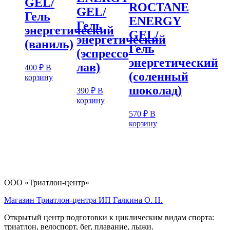
GEL/
ROCTANE
GEL/
Гель
ENERGY
Гель
энергетический
GEL/
энергетический
(ваниль)
Гель
(эспрессо
энергетический
лав)
400
₽
В
(соленный
корзину
шоколад)
390
₽
В
корзину
570
₽
В
корзину
ООО «Триатлон-центр»
Магазин Триатлон-центра ИП Галкина О. Н.
Открытый центр подготовки к циклическим видам спорта:
триатлон, велоспорт, бег, плавание, лыжи.