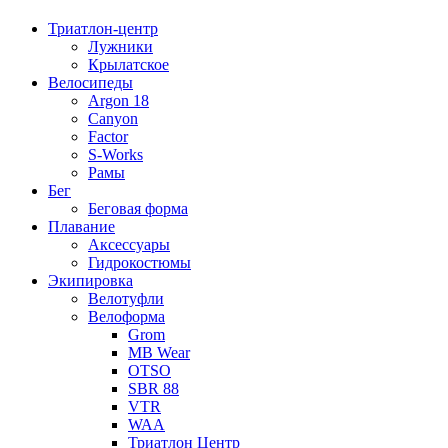
Триатлон-центр
Лужники
Крылатское
Велосипеды
Argon 18
Canyon
Factor
S-Works
Рамы
Бег
Беговая форма
Плавание
Аксессуары
Гидрокостюмы
Экипировка
Велотуфли
Велоформа
Grom
MB Wear
OTSO
SBR 88
VTR
WAA
Триатлон Центр