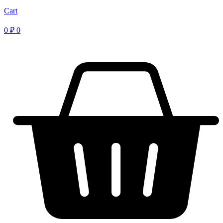
Cart
0
₽
0