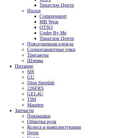
Триатлон Центр
Носки
Compressport
MB Wear
OTSO
Under By Me
Триатлон Центр
Повседневная одежда
Солнцезащитные очки
Трисьюты
Шлемы
Питание
SIS
GU
Dion Sportlab
226ERS
GEL4U
TIM
Maurten
Запчасти
Покрышки
Обмотка руля
Колеса и комплектующие
Цепи