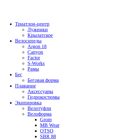
Триатлон-центр
Лужники
Крылатское
Велосипеды
Argon 18
Canyon
Factor
S-Works
Рамы
Бег
Беговая форма
Плавание
Аксессуары
Гидрокостюмы
Экипировка
Велотуфли
Велоформа
Grom
MB Wear
OTSO
SBR 88