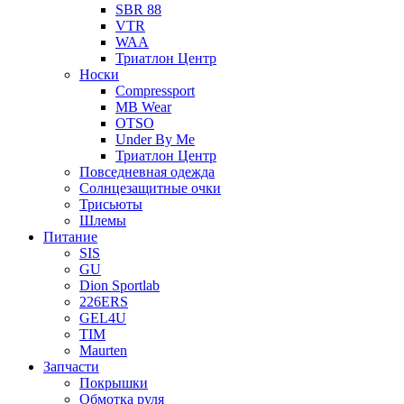
SBR 88
VTR
WAA
Триатлон Центр
Носки
Compressport
MB Wear
OTSO
Under By Me
Триатлон Центр
Повседневная одежда
Солнцезащитные очки
Трисьюты
Шлемы
Питание
SIS
GU
Dion Sportlab
226ERS
GEL4U
TIM
Maurten
Запчасти
Покрышки
Обмотка руля