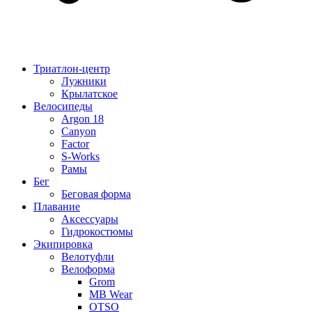
Триатлон-центр
Лужники
Крылатское
Велосипеды
Argon 18
Canyon
Factor
S-Works
Рамы
Бег
Беговая форма
Плавание
Аксессуары
Гидрокостюмы
Экипировка
Велотуфли
Велоформа
Grom
MB Wear
OTSO