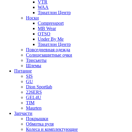
VTR
WAA
Триатлон Центр
Носки
Compressport
MB Wear
OTSO
Under By Me
Триатлон Центр
Повседневная одежда
Солнцезащитные очки
Трисьюты
Шлемы
Питание
SIS
GU
Dion Sportlab
226ERS
GEL4U
TIM
Maurten
Запчасти
Покрышки
Обмотка руля
Колеса и комплектующие