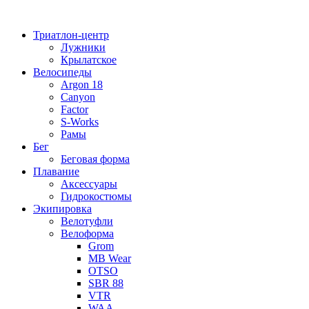
Перейти
к
Триатлон-центр
содержимому
Лужники
Крылатское
Велосипеды
Argon 18
Canyon
Factor
S-Works
Рамы
Бег
Беговая форма
Плавание
Аксессуары
Гидрокостюмы
Экипировка
Велотуфли
Велоформа
Grom
MB Wear
OTSO
SBR 88
VTR
WAA