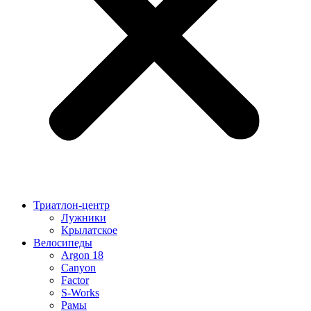
Триатлон-центр
Лужники
Крылатское
Велосипеды
Argon 18
Canyon
Factor
S-Works
Рамы