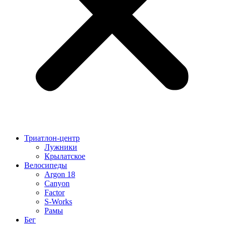
Триатлон-центр
Лужники
Крылатское
Велосипеды
Argon 18
Canyon
Factor
S-Works
Рамы
Бег