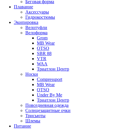
Беговая форма
Плавание
Аксессуары
Гидрокостюмы
Экипировка
Велотуфли
Велоформа
Grom
MB Wear
OTSO
SBR 88
VTR
WAA
Триатлон Центр
Носки
Compressport
MB Wear
OTSO
Under By Me
Триатлон Центр
Повседневная одежда
Солнцезащитные очки
Трисьюты
Шлемы
Питание