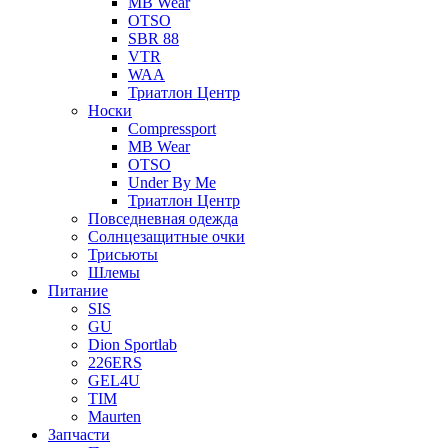
MB Wear
OTSO
SBR 88
VTR
WAA
Триатлон Центр
Носки
Compressport
MB Wear
OTSO
Under By Me
Триатлон Центр
Повседневная одежда
Солнцезащитные очки
Трисьюты
Шлемы
Питание
SIS
GU
Dion Sportlab
226ERS
GEL4U
TIM
Maurten
Запчасти