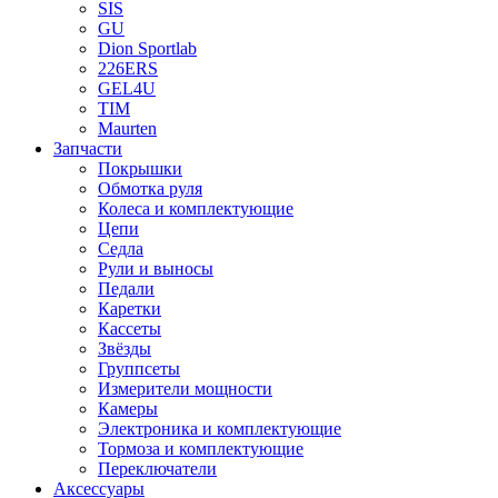
SIS
GU
Dion Sportlab
226ERS
GEL4U
TIM
Maurten
Запчасти
Покрышки
Обмотка руля
Колеса и комплектующие
Цепи
Седла
Рули и выносы
Педали
Каретки
Кассеты
Звёзды
Группсеты
Измерители мощности
Камеры
Электроника и комплектующие
Тормоза и комплектующие
Переключатели
Аксессуары