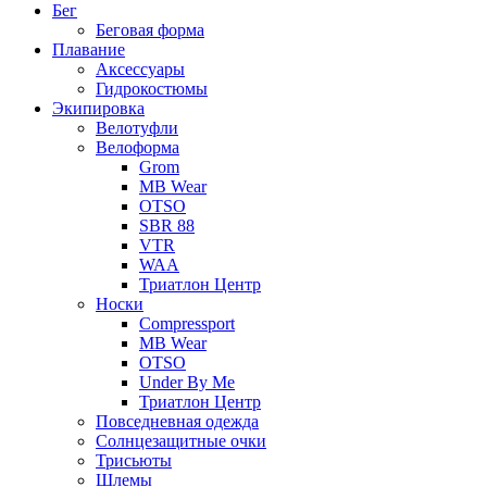
Бег
Беговая форма
Плавание
Аксессуары
Гидрокостюмы
Экипировка
Велотуфли
Велоформа
Grom
MB Wear
OTSO
SBR 88
VTR
WAA
Триатлон Центр
Носки
Compressport
MB Wear
OTSO
Under By Me
Триатлон Центр
Повседневная одежда
Солнцезащитные очки
Трисьюты
Шлемы