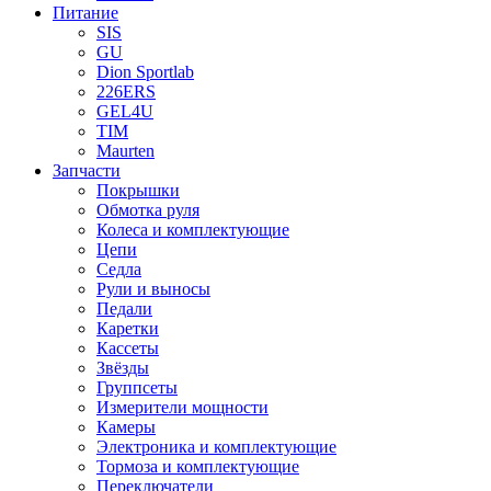
Питание
SIS
GU
Dion Sportlab
226ERS
GEL4U
TIM
Maurten
Запчасти
Покрышки
Обмотка руля
Колеса и комплектующие
Цепи
Седла
Рули и выносы
Педали
Каретки
Кассеты
Звёзды
Группсеты
Измерители мощности
Камеры
Электроника и комплектующие
Тормоза и комплектующие
Переключатели