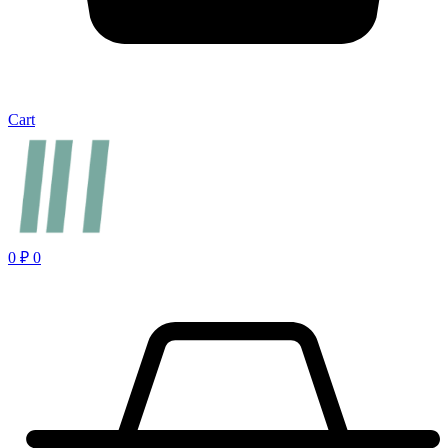
Cart
0
₽
0