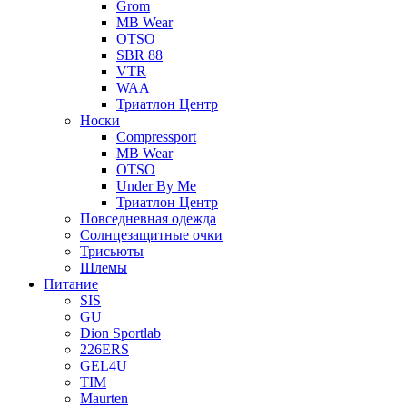
Grom
MB Wear
OTSO
SBR 88
VTR
WAA
Триатлон Центр
Носки
Compressport
MB Wear
OTSO
Under By Me
Триатлон Центр
Повседневная одежда
Солнцезащитные очки
Трисьюты
Шлемы
Питание
SIS
GU
Dion Sportlab
226ERS
GEL4U
TIM
Maurten