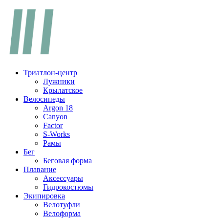
Перейти
к
содержимому
Триатлон-центр
Лужники
Крылатское
Велосипеды
Argon 18
Canyon
Factor
S-Works
Рамы
Бег
Беговая форма
Плавание
Аксессуары
Гидрокостюмы
Экипировка
Велотуфли
Велоформа