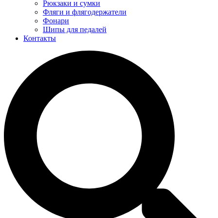
Рюкзаки и сумки
Фляги и флягодержатели
Фонари
Шипы для педалей
Контакты