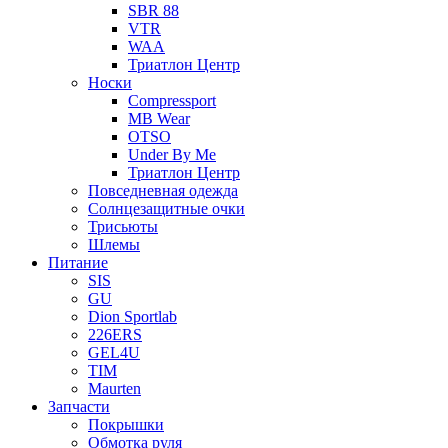
SBR 88
VTR
WAA
Триатлон Центр
Носки
Compressport
MB Wear
OTSO
Under By Me
Триатлон Центр
Повседневная одежда
Солнцезащитные очки
Трисьюты
Шлемы
Питание
SIS
GU
Dion Sportlab
226ERS
GEL4U
TIM
Maurten
Запчасти
Покрышки
Обмотка руля