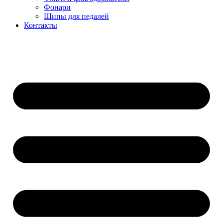
Фонари
Шипы для педалей
Контакты