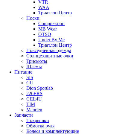
VTR
WAA
Триатлон Центр
Носки
Compressport
MB Wear
OTSO
Under By Me
Триатлон Центр
Повседневная одежда
Солнцезащитные очки
Трисьюты
Шлемы
Питание
SIS
GU
Dion Sportlab
226ERS
GEL4U
TIM
Maurten
Запчасти
Покрышки
Обмотка руля
Колеса и комплектующие