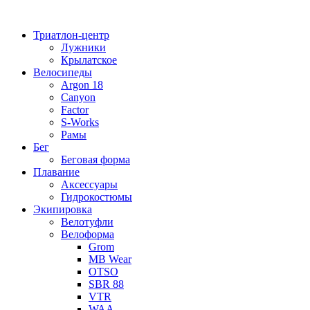
Перейти
к
Триатлон-центр
содержимому
Лужники
Крылатское
Велосипеды
Argon 18
Canyon
Factor
S-Works
Рамы
Бег
Беговая форма
Плавание
Аксессуары
Гидрокостюмы
Экипировка
Велотуфли
Велоформа
Grom
MB Wear
OTSO
SBR 88
VTR
WAA