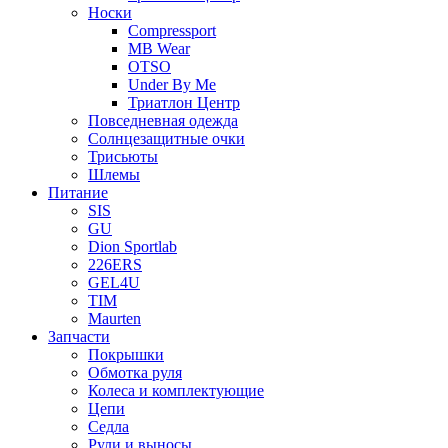
Носки
Compressport
MB Wear
OTSO
Under By Me
Триатлон Центр
Повседневная одежда
Солнцезащитные очки
Трисьюты
Шлемы
Питание
SIS
GU
Dion Sportlab
226ERS
GEL4U
TIM
Maurten
Запчасти
Покрышки
Обмотка руля
Колеса и комплектующие
Цепи
Седла
Рули и выносы