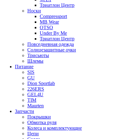
Триатлон Центр
Носки
Compressport
MB Wear
OTSO
Under By Me
Триатлон Центр
Повседневная одежда
Солнцезащитные очки
Трисьюты
Шлемы
Питание
SIS
GU
Dion Sportlab
226ERS
GEL4U
TIM
Maurten
Запчасти
Покрышки
Обмотка руля
Колеса и комплектующие
Цепи