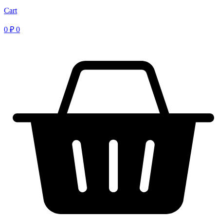
Cart
0
₽
0