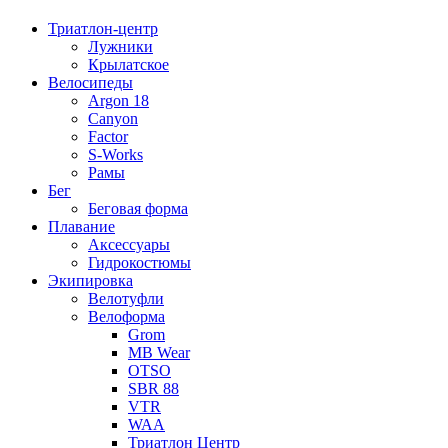
Триатлон-центр
Лужники
Крылатское
Велосипеды
Argon 18
Canyon
Factor
S-Works
Рамы
Бег
Беговая форма
Плавание
Аксессуары
Гидрокостюмы
Экипировка
Велотуфли
Велоформа
Grom
MB Wear
OTSO
SBR 88
VTR
WAA
Триатлон Центр