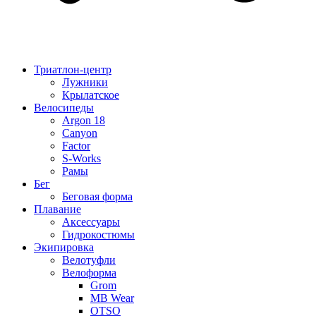
Триатлон-центр
Лужники
Крылатское
Велосипеды
Argon 18
Canyon
Factor
S-Works
Рамы
Бег
Беговая форма
Плавание
Аксессуары
Гидрокостюмы
Экипировка
Велотуфли
Велоформа
Grom
MB Wear
OTSO