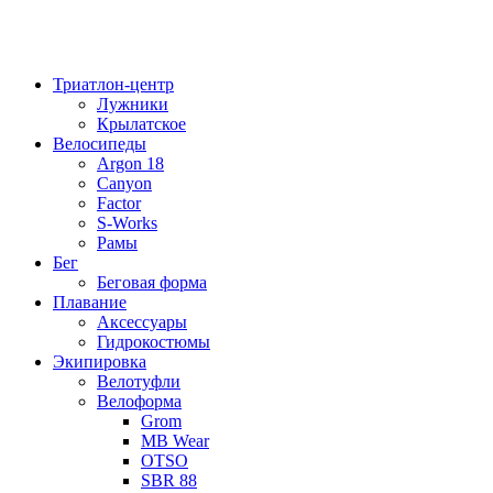
Триатлон-центр
Лужники
Крылатское
Велосипеды
Argon 18
Canyon
Factor
S-Works
Рамы
Бег
Беговая форма
Плавание
Аксессуары
Гидрокостюмы
Экипировка
Велотуфли
Велоформа
Grom
MB Wear
OTSO
SBR 88