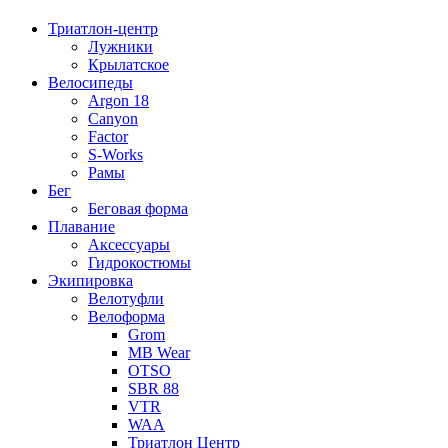
Триатлон-центр
Лужники
Крылатское
Велосипеды
Argon 18
Canyon
Factor
S-Works
Рамы
Бег
Беговая форма
Плавание
Аксессуары
Гидрокостюмы
Экипировка
Велотуфли
Велоформа
Grom
MB Wear
OTSO
SBR 88
VTR
WAA
Триатлон Центр