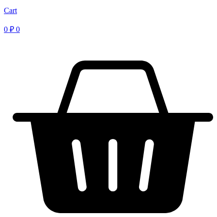
Cart
0
₽
0