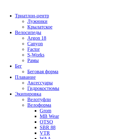
Перейти
к
Триатлон-центр
содержимому
Лужники
Крылатское
Велосипеды
Argon 18
Canyon
Factor
S-Works
Рамы
Бег
Беговая форма
Плавание
Аксессуары
Гидрокостюмы
Экипировка
Велотуфли
Велоформа
Grom
MB Wear
OTSO
SBR 88
VTR
WAA