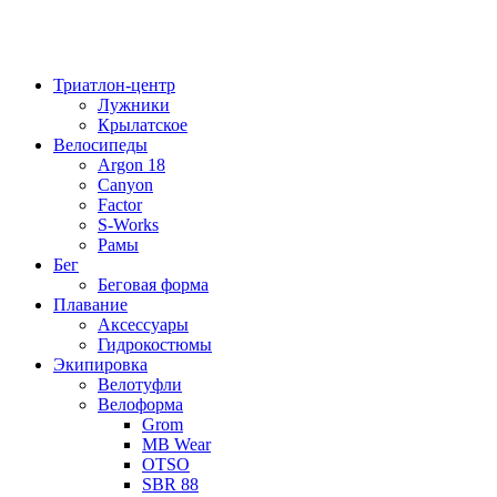
Триатлон-центр
Лужники
Крылатское
Велосипеды
Argon 18
Canyon
Factor
S-Works
Рамы
Бег
Беговая форма
Плавание
Аксессуары
Гидрокостюмы
Экипировка
Велотуфли
Велоформа
Grom
MB Wear
OTSO
SBR 88