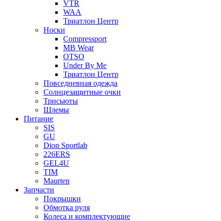
VTR
WAA
Триатлон Центр
Носки
Compressport
MB Wear
OTSO
Under By Me
Триатлон Центр
Повседневная одежда
Солнцезащитные очки
Трисьюты
Шлемы
Питание
SIS
GU
Dion Sportlab
226ERS
GEL4U
TIM
Maurten
Запчасти
Покрышки
Обмотка руля
Колеса и комплектующие