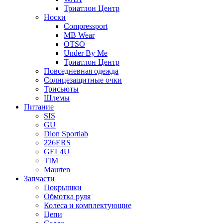
Триатлон Центр
Носки
Compressport
MB Wear
OTSO
Under By Me
Триатлон Центр
Повседневная одежда
Солнцезащитные очки
Трисьюты
Шлемы
Питание
SIS
GU
Dion Sportlab
226ERS
GEL4U
TIM
Maurten
Запчасти
Покрышки
Обмотка руля
Колеса и комплектующие
Цепи