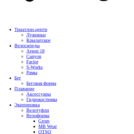
Триатлон-центр
Лужники
Крылатское
Велосипеды
Argon 18
Canyon
Factor
S-Works
Рамы
Бег
Беговая форма
Плавание
Аксессуары
Гидрокостюмы
Экипировка
Велотуфли
Велоформа
Grom
MB Wear
OTSO