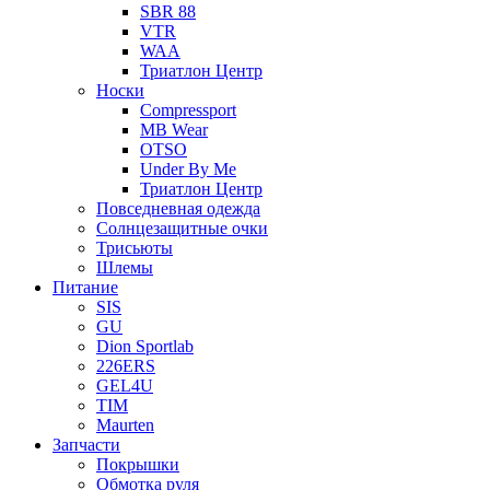
SBR 88
VTR
WAA
Триатлон Центр
Носки
Compressport
MB Wear
OTSO
Under By Me
Триатлон Центр
Повседневная одежда
Солнцезащитные очки
Трисьюты
Шлемы
Питание
SIS
GU
Dion Sportlab
226ERS
GEL4U
TIM
Maurten
Запчасти
Покрышки
Обмотка руля