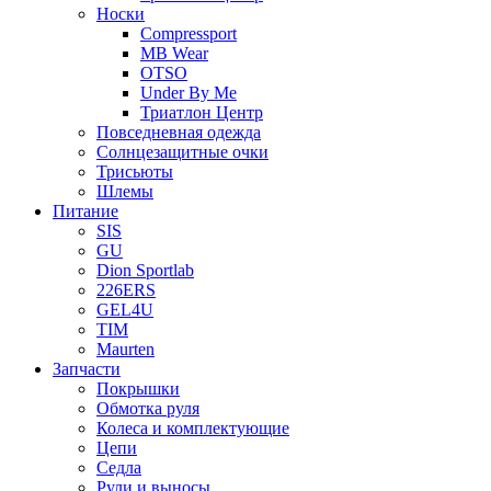
Носки
Compressport
MB Wear
OTSO
Under By Me
Триатлон Центр
Повседневная одежда
Солнцезащитные очки
Трисьюты
Шлемы
Питание
SIS
GU
Dion Sportlab
226ERS
GEL4U
TIM
Maurten
Запчасти
Покрышки
Обмотка руля
Колеса и комплектующие
Цепи
Седла
Рули и выносы