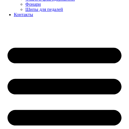
Фонари
Шипы для педалей
Контакты