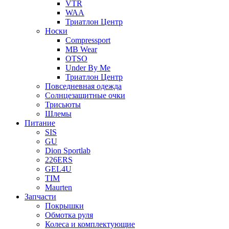
VTR
WAA
Триатлон Центр
Носки
Compressport
MB Wear
OTSO
Under By Me
Триатлон Центр
Повседневная одежда
Солнцезащитные очки
Трисьюты
Шлемы
Питание
SIS
GU
Dion Sportlab
226ERS
GEL4U
TIM
Maurten
Запчасти
Покрышки
Обмотка руля
Колеса и комплектующие