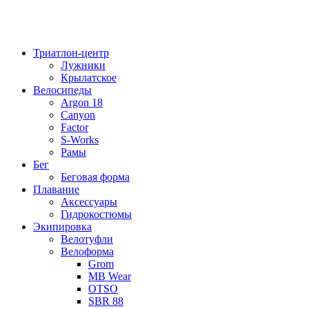
Триатлон-центр
Лужники
Крылатское
Велосипеды
Argon 18
Canyon
Factor
S-Works
Рамы
Бег
Беговая форма
Плавание
Аксессуары
Гидрокостюмы
Экипировка
Велотуфли
Велоформа
Grom
MB Wear
OTSO
SBR 88