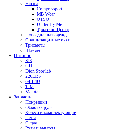
Носки
Compressport
MB Wear
OTSO
Under By Me
Триатлон Центр
Повседневная одежда
Солнцезащитные очки
Трисьюты
Шлемы
Питание
SIS
GU
Dion Sportlab
226ERS
GEL4U
TIM
Maurten
Запчасти
Покрышки
Обмотка руля
Колеса и комплектующие
Цепи
Седла
Рули и выносы