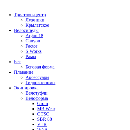
Перейти
к
Триатлон-центр
содержимому
Лужники
Крылатское
Велосипеды
Argon 18
Canyon
Factor
S-Works
Рамы
Бег
Беговая форма
Плавание
Аксессуары
Гидрокостюмы
Экипировка
Велотуфли
Велоформа
Grom
MB Wear
OTSO
SBR 88
VTR
WAA