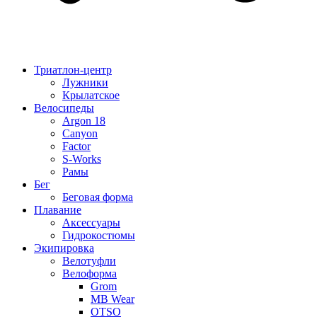
Триатлон-центр
Лужники
Крылатское
Велосипеды
Argon 18
Canyon
Factor
S-Works
Рамы
Бег
Беговая форма
Плавание
Аксессуары
Гидрокостюмы
Экипировка
Велотуфли
Велоформа
Grom
MB Wear
OTSO