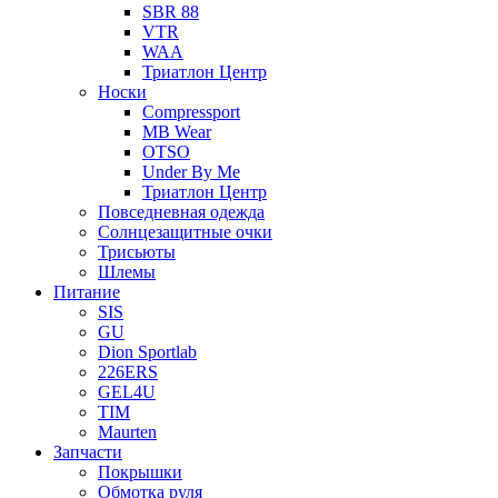
SBR 88
VTR
WAA
Триатлон Центр
Носки
Compressport
MB Wear
OTSO
Under By Me
Триатлон Центр
Повседневная одежда
Солнцезащитные очки
Трисьюты
Шлемы
Питание
SIS
GU
Dion Sportlab
226ERS
GEL4U
TIM
Maurten
Запчасти
Покрышки
Обмотка руля