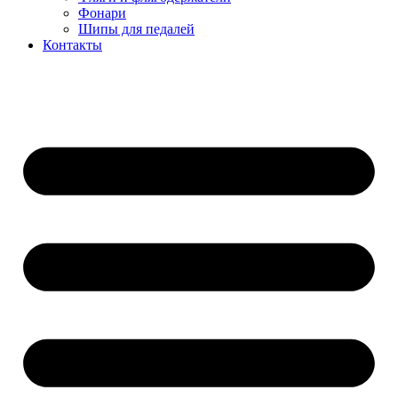
Фонари
Шипы для педалей
Контакты