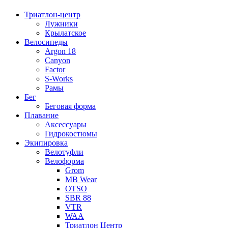
Триатлон-центр
Лужники
Крылатское
Велосипеды
Argon 18
Canyon
Factor
S-Works
Рамы
Бег
Беговая форма
Плавание
Аксессуары
Гидрокостюмы
Экипировка
Велотуфли
Велоформа
Grom
MB Wear
OTSO
SBR 88
VTR
WAA
Триатлон Центр