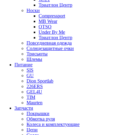
Триатлон Центр
Носки
Compressport
MB Wear
OTSO
Under By Me
Триатлон Центр
Повседневная одежда
Солнцезащитные очки
Трисьюты
Шлемы
Питание
SIS
GU
Dion Sportlab
226ERS
GEL4U
TIM
Maurten
Запчасти
Покрышки
Обмотка руля
Колеса и комплектующие
Цепи