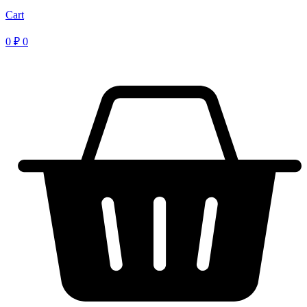
Cart
0
₽
0