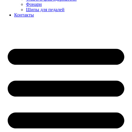
Фонари
Шипы для педалей
Контакты