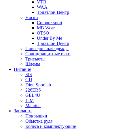
VTR
WAA
Триатлон Центр
Носки
Compressport
MB Wear
OTSO
Under By Me
Триатлон Центр
Повседневная одежда
Солнцезащитные очки
Трисьюты
Шлемы
Питание
SIS
GU
Dion Sportlab
226ERS
GEL4U
TIM
Maurten
Запчасти
Покрышки
Обмотка руля
Колеса и комплектующие