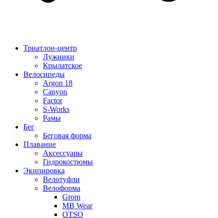
Триатлон-центр
Лужники
Крылатское
Велосипеды
Argon 18
Canyon
Factor
S-Works
Рамы
Бег
Беговая форма
Плавание
Аксессуары
Гидрокостюмы
Экипировка
Велотуфли
Велоформа
Grom
MB Wear
OTSO