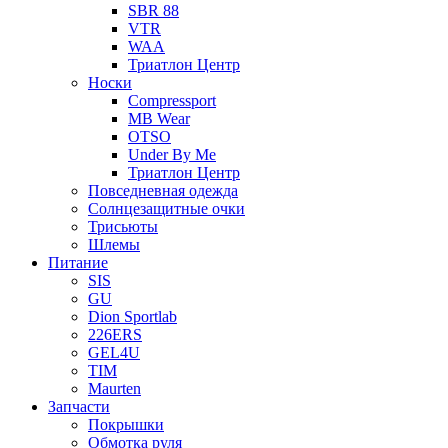
SBR 88
VTR
WAA
Триатлон Центр
Носки
Compressport
MB Wear
OTSO
Under By Me
Триатлон Центр
Повседневная одежда
Солнцезащитные очки
Трисьюты
Шлемы
Питание
SIS
GU
Dion Sportlab
226ERS
GEL4U
TIM
Maurten
Запчасти
Покрышки
Обмотка руля