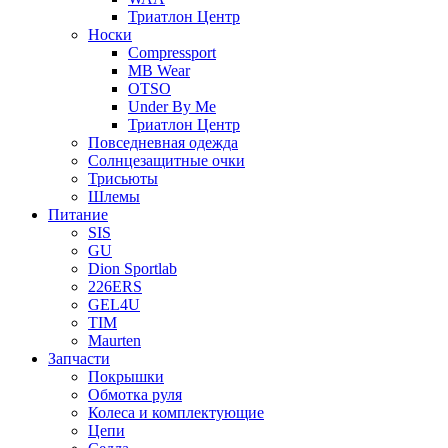
Триатлон Центр
Носки
Compressport
MB Wear
OTSO
Under By Me
Триатлон Центр
Повседневная одежда
Солнцезащитные очки
Трисьюты
Шлемы
Питание
SIS
GU
Dion Sportlab
226ERS
GEL4U
TIM
Maurten
Запчасти
Покрышки
Обмотка руля
Колеса и комплектующие
Цепи