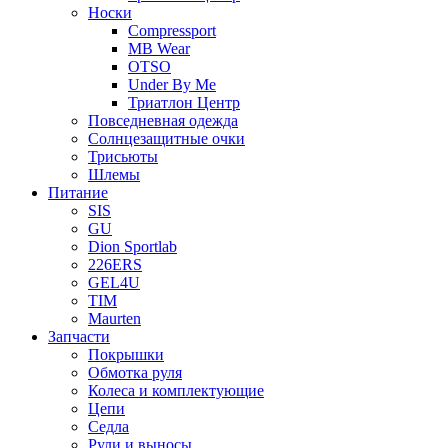
Носки
Compressport
MB Wear
OTSO
Under By Me
Триатлон Центр
Повседневная одежда
Солнцезащитные очки
Трисьюты
Шлемы
Питание
SIS
GU
Dion Sportlab
226ERS
GEL4U
TIM
Maurten
Запчасти
Покрышки
Обмотка руля
Колеса и комплектующие
Цепи
Седла
Рули и выносы