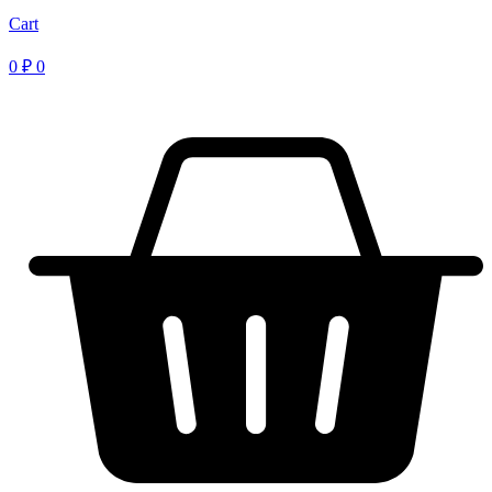
Cart
0
₽
0