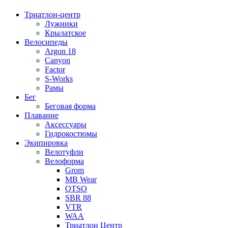
Триатлон-центр
Лужники
Крылатское
Велосипеды
Argon 18
Canyon
Factor
S-Works
Рамы
Бег
Беговая форма
Плавание
Аксессуары
Гидрокостюмы
Экипировка
Велотуфли
Велоформа
Grom
MB Wear
OTSO
SBR 88
VTR
WAA
Триатлон Центр