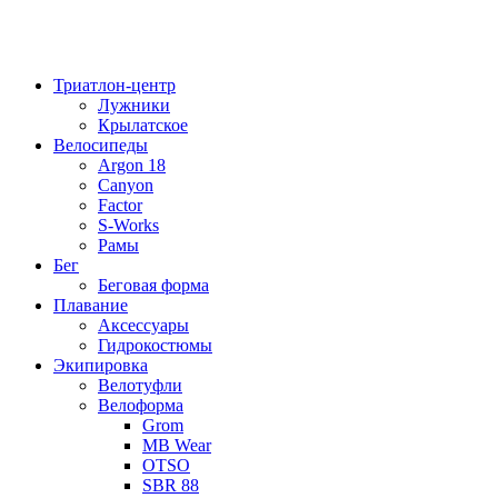
Триатлон-центр
Лужники
Крылатское
Велосипеды
Argon 18
Canyon
Factor
S-Works
Рамы
Бег
Беговая форма
Плавание
Аксессуары
Гидрокостюмы
Экипировка
Велотуфли
Велоформа
Grom
MB Wear
OTSO
SBR 88