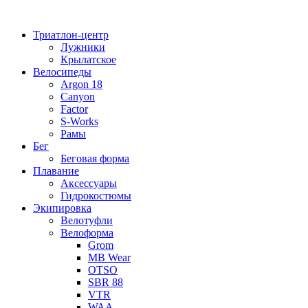
Перейти
к
Триатлон-центр
содержимому
Лужники
Крылатское
Велосипеды
Argon 18
Canyon
Factor
S-Works
Рамы
Бег
Беговая форма
Плавание
Аксессуары
Гидрокостюмы
Экипировка
Велотуфли
Велоформа
Grom
MB Wear
OTSO
SBR 88
VTR
WAA