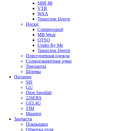
SBR 88
VTR
WAA
Триатлон Центр
Носки
Compressport
MB Wear
OTSO
Under By Me
Триатлон Центр
Повседневная одежда
Солнцезащитные очки
Трисьюты
Шлемы
Питание
SIS
GU
Dion Sportlab
226ERS
GEL4U
TIM
Maurten
Запчасти
Покрышки
Обмотка руля