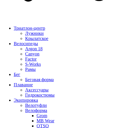
Триатлон-центр
Лужники
Крылатское
Велосипеды
Argon 18
Canyon
Factor
S-Works
Рамы
Бег
Беговая форма
Плавание
Аксессуары
Гидрокостюмы
Экипировка
Велотуфли
Велоформа
Grom
MB Wear
OTSO