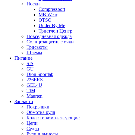
Носки
Compressport
MB Wear
OTSO
Under By Me
Триатлон Центр
Повседневная одежда
Солнцезащитные очки
Трисьюты
Шлемы
Питание
SIS
GU
Dion Sportlab
226ERS
GEL4U
TIM
Maurten
Запчасти
Покрышки
Обмотка руля
Колеса и комплектующие
Цепи
Седла
Рули и выносы