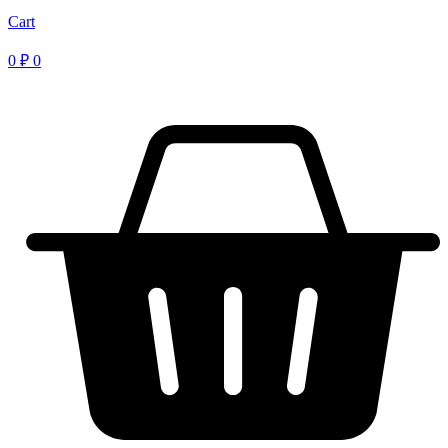
Cart
0
₽
0