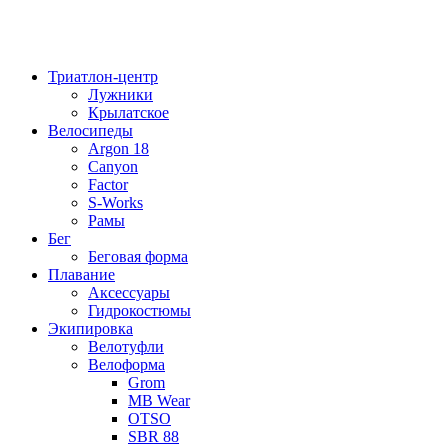
Триатлон-центр
Лужники
Крылатское
Велосипеды
Argon 18
Canyon
Factor
S-Works
Рамы
Бег
Беговая форма
Плавание
Аксессуары
Гидрокостюмы
Экипировка
Велотуфли
Велоформа
Grom
MB Wear
OTSO
SBR 88