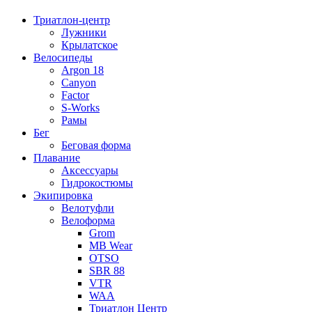
Триатлон-центр
Лужники
Крылатское
Велосипеды
Argon 18
Canyon
Factor
S-Works
Рамы
Бег
Беговая форма
Плавание
Аксессуары
Гидрокостюмы
Экипировка
Велотуфли
Велоформа
Grom
MB Wear
OTSO
SBR 88
VTR
WAA
Триатлон Центр