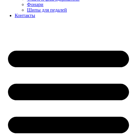
Фонари
Шипы для педалей
Контакты