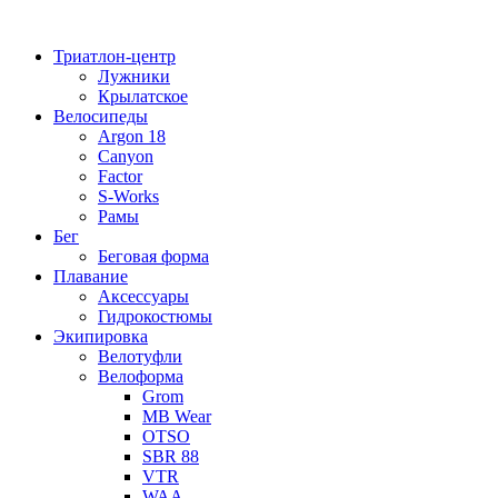
Перейти
к
Триатлон-центр
содержимому
Лужники
Крылатское
Велосипеды
Argon 18
Canyon
Factor
S-Works
Рамы
Бег
Беговая форма
Плавание
Аксессуары
Гидрокостюмы
Экипировка
Велотуфли
Велоформа
Grom
MB Wear
OTSO
SBR 88
VTR
WAA