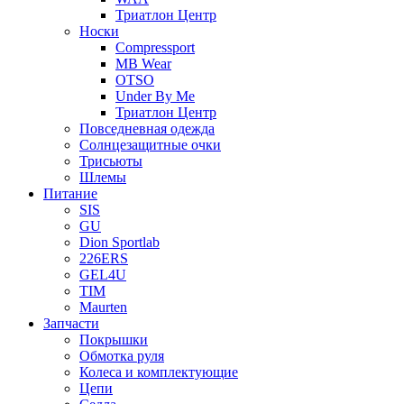
Триатлон Центр
Носки
Compressport
MB Wear
OTSO
Under By Me
Триатлон Центр
Повседневная одежда
Солнцезащитные очки
Трисьюты
Шлемы
Питание
SIS
GU
Dion Sportlab
226ERS
GEL4U
TIM
Maurten
Запчасти
Покрышки
Обмотка руля
Колеса и комплектующие
Цепи