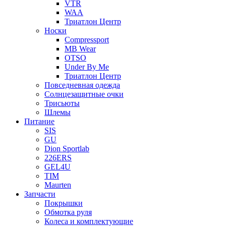
VTR
WAA
Триатлон Центр
Носки
Compressport
MB Wear
OTSO
Under By Me
Триатлон Центр
Повседневная одежда
Солнцезащитные очки
Трисьюты
Шлемы
Питание
SIS
GU
Dion Sportlab
226ERS
GEL4U
TIM
Maurten
Запчасти
Покрышки
Обмотка руля
Колеса и комплектующие