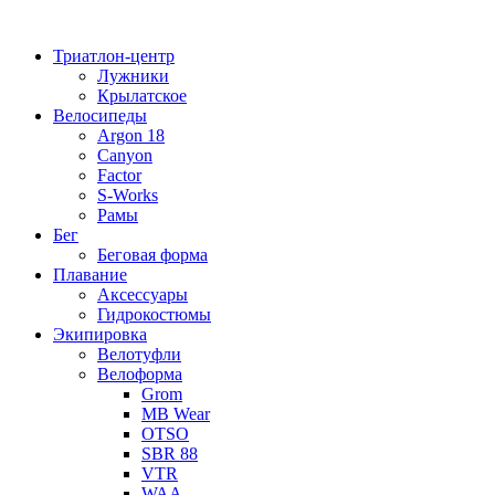
Перейти
к
Триатлон-центр
содержимому
Лужники
Крылатское
Велосипеды
Argon 18
Canyon
Factor
S-Works
Рамы
Бег
Беговая форма
Плавание
Аксессуары
Гидрокостюмы
Экипировка
Велотуфли
Велоформа
Grom
MB Wear
OTSO
SBR 88
VTR
WAA