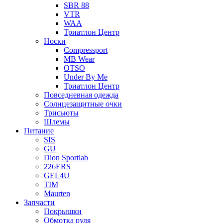
SBR 88
VTR
WAA
Триатлон Центр
Носки
Compressport
MB Wear
OTSO
Under By Me
Триатлон Центр
Повседневная одежда
Солнцезащитные очки
Трисьюты
Шлемы
Питание
SIS
GU
Dion Sportlab
226ERS
GEL4U
TIM
Maurten
Запчасти
Покрышки
Обмотка руля