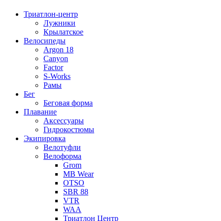
Триатлон-центр
Лужники
Крылатское
Велосипеды
Argon 18
Canyon
Factor
S-Works
Рамы
Бег
Беговая форма
Плавание
Аксессуары
Гидрокостюмы
Экипировка
Велотуфли
Велоформа
Grom
MB Wear
OTSO
SBR 88
VTR
WAA
Триатлон Центр