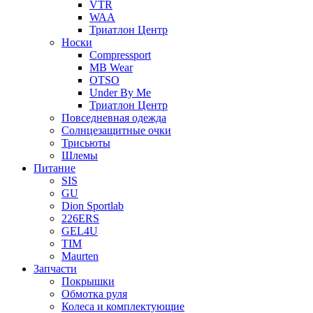
VTR
WAA
Триатлон Центр
Носки
Compressport
MB Wear
OTSO
Under By Me
Триатлон Центр
Повседневная одежда
Солнцезащитные очки
Трисьюты
Шлемы
Питание
SIS
GU
Dion Sportlab
226ERS
GEL4U
TIM
Maurten
Запчасти
Покрышки
Обмотка руля
Колеса и комплектующие