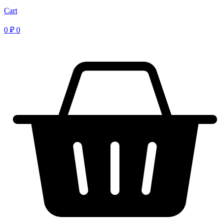
Cart
0
₽
0