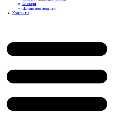
Фонари
Шипы для педалей
Контакты