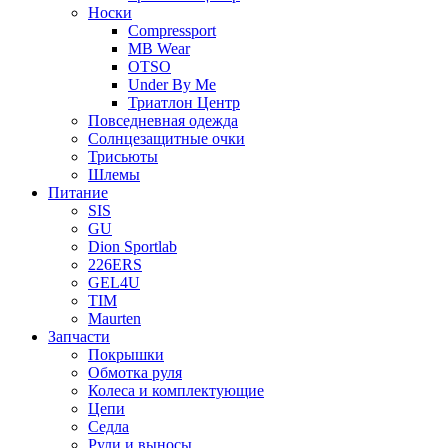
Носки
Compressport
MB Wear
OTSO
Under By Me
Триатлон Центр
Повседневная одежда
Солнцезащитные очки
Трисьюты
Шлемы
Питание
SIS
GU
Dion Sportlab
226ERS
GEL4U
TIM
Maurten
Запчасти
Покрышки
Обмотка руля
Колеса и комплектующие
Цепи
Седла
Рули и выносы