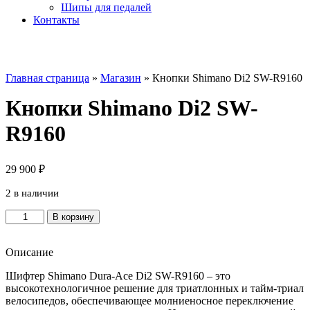
Шипы для педалей
Контакты
Главная страница
»
Магазин
»
Кнопки Shimano Di2 SW-R9160
Кнопки Shimano Di2 SW-
R9160
29 900
₽
2 в наличии
Количество
В корзину
товара
Кнопки
Shimano
Описание
Di2
Шифтер Shimano Dura-Ace Di2 SW-R9160 – это
SW-
высокотехнологичное решение для триатлонных и тайм-триал
R9160
велосипедов, обеспечивающее молниеносное переключение