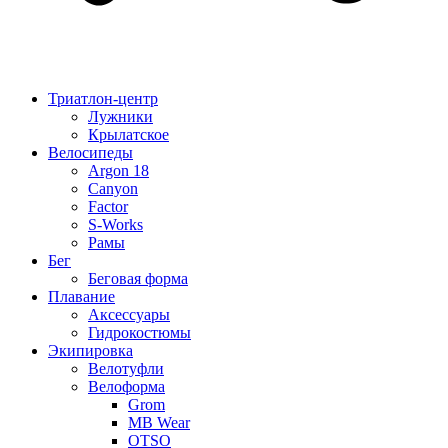
Триатлон-центр
Лужники
Крылатское
Велосипеды
Argon 18
Canyon
Factor
S-Works
Рамы
Бег
Беговая форма
Плавание
Аксессуары
Гидрокостюмы
Экипировка
Велотуфли
Велоформа
Grom
MB Wear
OTSO