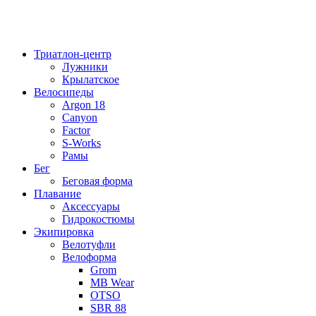
Триатлон-центр
Лужники
Крылатское
Велосипеды
Argon 18
Canyon
Factor
S-Works
Рамы
Бег
Беговая форма
Плавание
Аксессуары
Гидрокостюмы
Экипировка
Велотуфли
Велоформа
Grom
MB Wear
OTSO
SBR 88