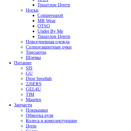
Триатлон Центр
Носки
Compressport
MB Wear
OTSO
Under By Me
Триатлон Центр
Повседневная одежда
Солнцезащитные очки
Трисьюты
Шлемы
Питание
SIS
GU
Dion Sportlab
226ERS
GEL4U
TIM
Maurten
Запчасти
Покрышки
Обмотка руля
Колеса и комплектующие
Цепи