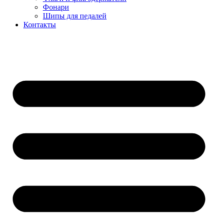
Фонари
Шипы для педалей
Контакты