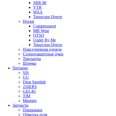
SBR 88
VTR
WAA
Триатлон Центр
Носки
Compressport
MB Wear
OTSO
Under By Me
Триатлон Центр
Повседневная одежда
Солнцезащитные очки
Трисьюты
Шлемы
Питание
SIS
GU
Dion Sportlab
226ERS
GEL4U
TIM
Maurten
Запчасти
Покрышки
Обмотка руля