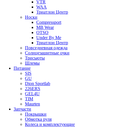
VTR
WAA
Триатлон Центр
Носки
Compressport
MB Wear
OTSO
Under By Me
Триатлон Центр
Повседневная одежда
Солнцезащитные очки
Трисьюты
Шлемы
Питание
SIS
GU
Dion Sportlab
226ERS
GEL4U
TIM
Maurten
Запчасти
Покрышки
Обмотка руля
Колеса и комплектующие