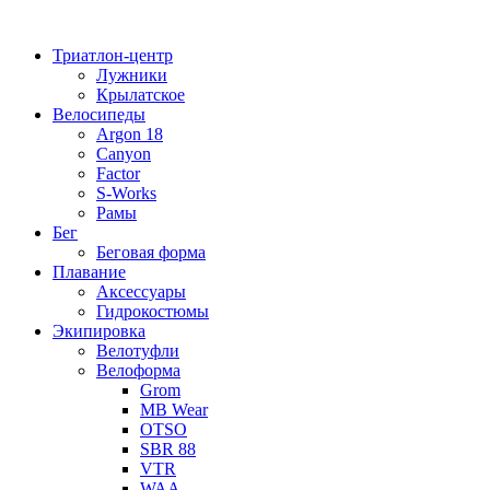
Перейти
к
Триатлон-центр
содержимому
Лужники
Крылатское
Велосипеды
Argon 18
Canyon
Factor
S-Works
Рамы
Бег
Беговая форма
Плавание
Аксессуары
Гидрокостюмы
Экипировка
Велотуфли
Велоформа
Grom
MB Wear
OTSO
SBR 88
VTR
WAA