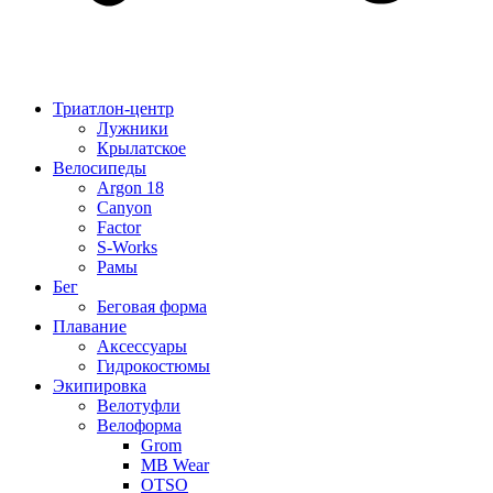
Триатлон-центр
Лужники
Крылатское
Велосипеды
Argon 18
Canyon
Factor
S-Works
Рамы
Бег
Беговая форма
Плавание
Аксессуары
Гидрокостюмы
Экипировка
Велотуфли
Велоформа
Grom
MB Wear
OTSO