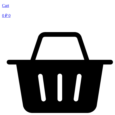
Cart
0
₽
0