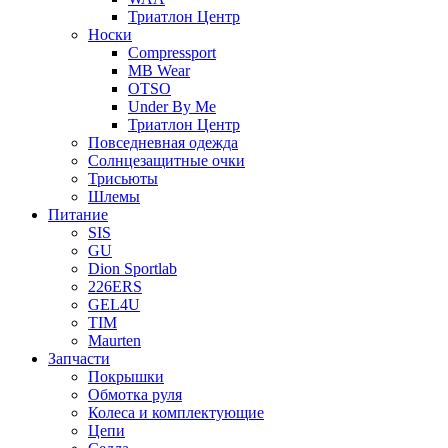
Триатлон Центр
Носки
Compressport
MB Wear
OTSO
Under By Me
Триатлон Центр
Повседневная одежда
Солнцезащитные очки
Трисьюты
Шлемы
Питание
SIS
GU
Dion Sportlab
226ERS
GEL4U
TIM
Maurten
Запчасти
Покрышки
Обмотка руля
Колеса и комплектующие
Цепи