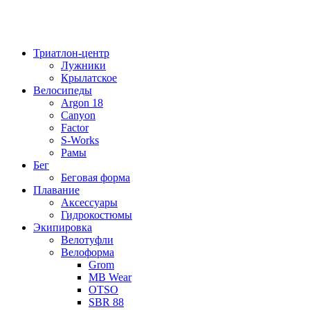
Триатлон-центр
Лужники
Крылатское
Велосипеды
Argon 18
Canyon
Factor
S-Works
Рамы
Бег
Беговая форма
Плавание
Аксессуары
Гидрокостюмы
Экипировка
Велотуфли
Велоформа
Grom
MB Wear
OTSO
SBR 88