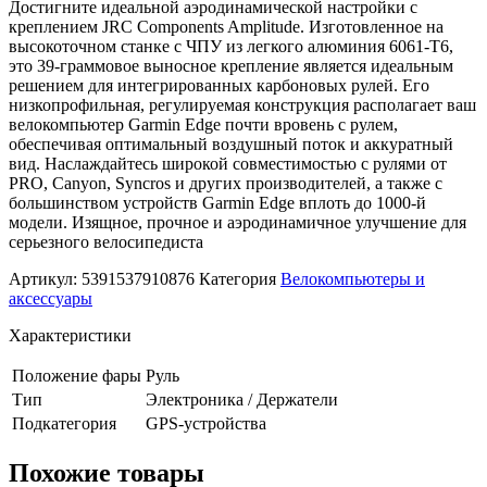
Достигните идеальной аэродинамической настройки с
креплением JRC Components Amplitude. Изготовленное на
высокоточном станке с ЧПУ из легкого алюминия 6061-T6,
это 39-граммовое выносное крепление является идеальным
решением для интегрированных карбоновых рулей. Его
низкопрофильная, регулируемая конструкция располагает ваш
велокомпьютер Garmin Edge почти вровень с рулем,
обеспечивая оптимальный воздушный поток и аккуратный
вид. Наслаждайтесь широкой совместимостью с рулями от
PRO, Canyon, Syncros и других производителей, а также с
большинством устройств Garmin Edge вплоть до 1000-й
модели. Изящное, прочное и аэродинамичное улучшение для
серьезного велосипедиста
Артикул:
5391537910876
Категория
Велокомпьютеры и
аксессуары
Характеристики
Положение фары
Руль
Тип
Электроника / Держатели
Подкатегория
GPS-устройства
Похожие товары