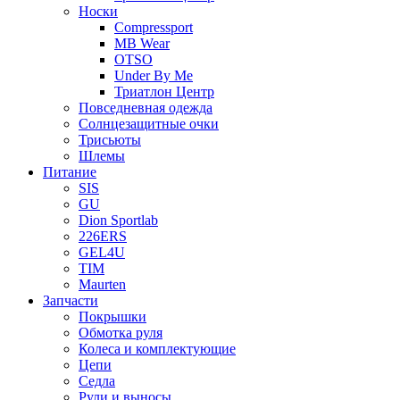
Носки
Compressport
MB Wear
OTSO
Under By Me
Триатлон Центр
Повседневная одежда
Солнцезащитные очки
Трисьюты
Шлемы
Питание
SIS
GU
Dion Sportlab
226ERS
GEL4U
TIM
Maurten
Запчасти
Покрышки
Обмотка руля
Колеса и комплектующие
Цепи
Седла
Рули и выносы