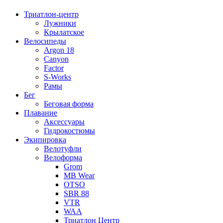
Триатлон-центр
Лужники
Крылатское
Велосипеды
Argon 18
Canyon
Factor
S-Works
Рамы
Бег
Беговая форма
Плавание
Аксессуары
Гидрокостюмы
Экипировка
Велотуфли
Велоформа
Grom
MB Wear
OTSO
SBR 88
VTR
WAA
Триатлон Центр