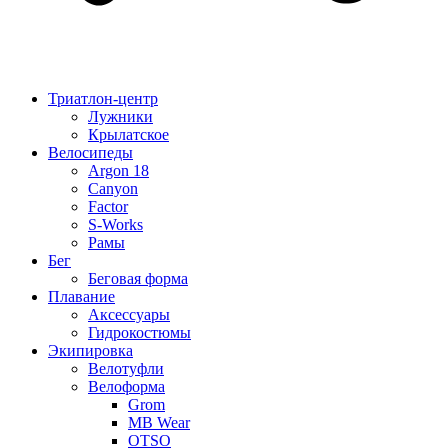
Триатлон-центр
Лужники
Крылатское
Велосипеды
Argon 18
Canyon
Factor
S-Works
Рамы
Бег
Беговая форма
Плавание
Аксессуары
Гидрокостюмы
Экипировка
Велотуфли
Велоформа
Grom
MB Wear
OTSO