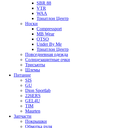
SBR 88
VTR
WAA
Триатлон Центр
Носки
Compressport
MB Wear
OTSO
Under By Me
Триатлон Центр
Повседневная одежда
Солнцезащитные очки
Трисьюты
Шлемы
Питание
SIS
GU
Dion Sportlab
226ERS
GEL4U
TIM
Maurten
Запчасти
Покрышки
Обмотка руля