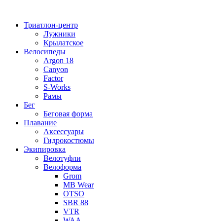
Перейти
к
Триатлон-центр
содержимому
Лужники
Крылатское
Велосипеды
Argon 18
Canyon
Factor
S-Works
Рамы
Бег
Беговая форма
Плавание
Аксессуары
Гидрокостюмы
Экипировка
Велотуфли
Велоформа
Grom
MB Wear
OTSO
SBR 88
VTR
WAA