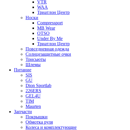
VTR
WAA
Триатлон Центр
Носки
Compressport
MB Wear
OTSO
Under By Me
Триатлон Центр
Повседневная одежда
Солнцезащитные очки
Трисьюты
Шлемы
Питание
SIS
GU
Dion Sportlab
226ERS
GEL4U
TIM
Maurten
Запчасти
Покрышки
Обмотка руля
Колеса и комплектующие