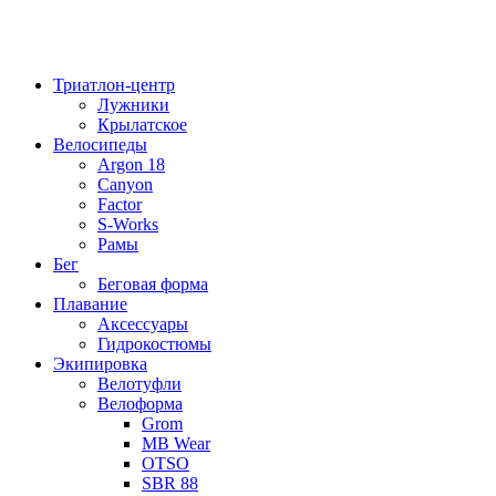
Триатлон-центр
Лужники
Крылатское
Велосипеды
Argon 18
Canyon
Factor
S-Works
Рамы
Бег
Беговая форма
Плавание
Аксессуары
Гидрокостюмы
Экипировка
Велотуфли
Велоформа
Grom
MB Wear
OTSO
SBR 88