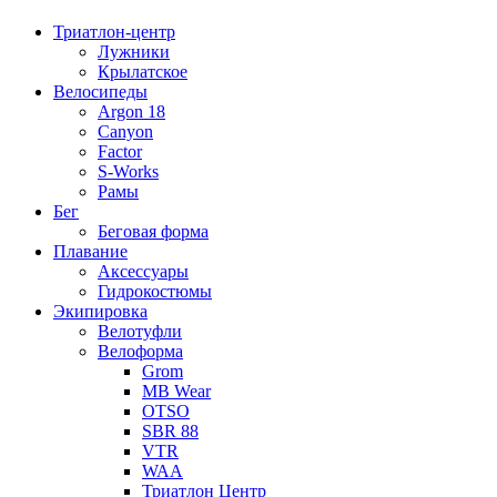
Триатлон-центр
Лужники
Крылатское
Велосипеды
Argon 18
Canyon
Factor
S-Works
Рамы
Бег
Беговая форма
Плавание
Аксессуары
Гидрокостюмы
Экипировка
Велотуфли
Велоформа
Grom
MB Wear
OTSO
SBR 88
VTR
WAA
Триатлон Центр