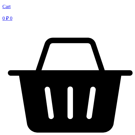
Cart
0
₽
0