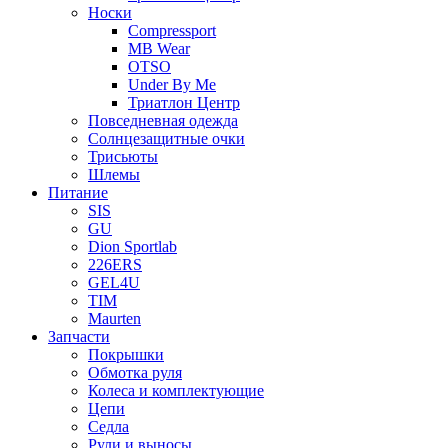
Носки
Compressport
MB Wear
OTSO
Under By Me
Триатлон Центр
Повседневная одежда
Солнцезащитные очки
Трисьюты
Шлемы
Питание
SIS
GU
Dion Sportlab
226ERS
GEL4U
TIM
Maurten
Запчасти
Покрышки
Обмотка руля
Колеса и комплектующие
Цепи
Седла
Рули и выносы