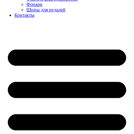
Фонари
Шипы для педалей
Контакты