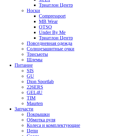
Триатлон Центр
Носки
Compressport
MB Wear
OTSO
Under By Me
Триатлон Центр
Повседневная одежда
Солнцезащитные очки
Трисьюты
Шлемы
Питание
SIS
GU
Dion Sportlab
226ERS
GEL4U
TIM
Maurten
Запчасти
Покрышки
Обмотка руля
Колеса и комплектующие
Цепи