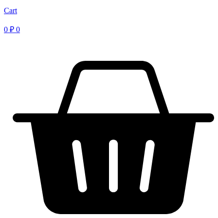
Cart
0
₽
0