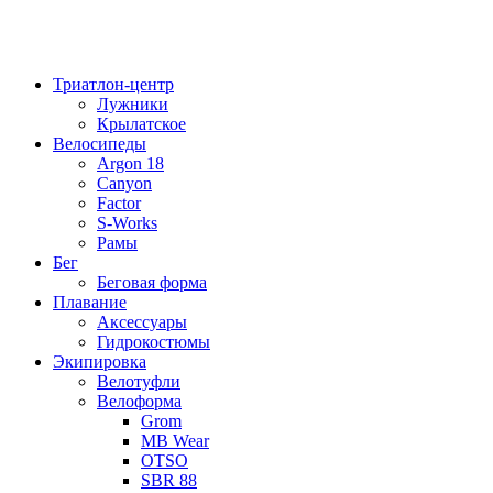
Триатлон-центр
Лужники
Крылатское
Велосипеды
Argon 18
Canyon
Factor
S-Works
Рамы
Бег
Беговая форма
Плавание
Аксессуары
Гидрокостюмы
Экипировка
Велотуфли
Велоформа
Grom
MB Wear
OTSO
SBR 88