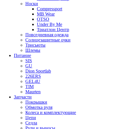
Носки
Compressport
MB Wear
OTSO
Under By Me
Триатлон Центр
Повседневная одежда
Солнцезащитные очки
Трисьюты
Шлемы
Питание
SIS
GU
Dion Sportlab
226ERS
GEL4U
TIM
Maurten
Запчасти
Покрышки
Обмотка руля
Колеса и комплектующие
Цепи
Седла
Рули и выносы