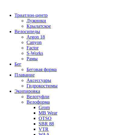
Перейти
к
Триатлон-центр
содержимому
Лужники
Крылатское
Велосипеды
Argon 18
Canyon
Factor
S-Works
Рамы
Бег
Беговая форма
Плавание
Аксессуары
Гидрокостюмы
Экипировка
Велотуфли
Велоформа
Grom
MB Wear
OTSO
SBR 88
VTR
WAA