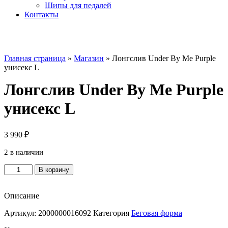
Шипы для педалей
Контакты
Главная страница
»
Магазин
»
Лонгслив Under By Me Purple
унисекс L
Лонгслив Under By Me Purple
унисекс L
3 990
₽
2 в наличии
Количество
В корзину
товара
Лонгслив
Under
Описание
By
Артикул:
2000000016092
Категория
Беговая форма
Me
Purple