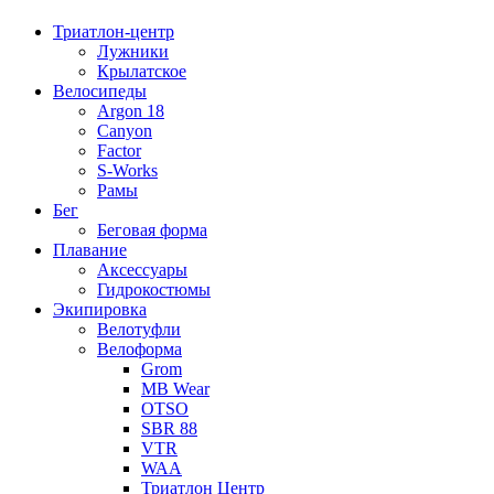
Триатлон-центр
Лужники
Крылатское
Велосипеды
Argon 18
Canyon
Factor
S-Works
Рамы
Бег
Беговая форма
Плавание
Аксессуары
Гидрокостюмы
Экипировка
Велотуфли
Велоформа
Grom
MB Wear
OTSO
SBR 88
VTR
WAA
Триатлон Центр