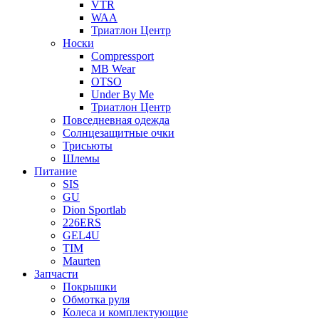
VTR
WAA
Триатлон Центр
Носки
Compressport
MB Wear
OTSO
Under By Me
Триатлон Центр
Повседневная одежда
Солнцезащитные очки
Трисьюты
Шлемы
Питание
SIS
GU
Dion Sportlab
226ERS
GEL4U
TIM
Maurten
Запчасти
Покрышки
Обмотка руля
Колеса и комплектующие