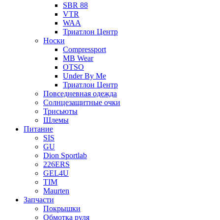
SBR 88
VTR
WAA
Триатлон Центр
Носки
Compressport
MB Wear
OTSO
Under By Me
Триатлон Центр
Повседневная одежда
Солнцезащитные очки
Трисьюты
Шлемы
Питание
SIS
GU
Dion Sportlab
226ERS
GEL4U
TIM
Maurten
Запчасти
Покрышки
Обмотка руля