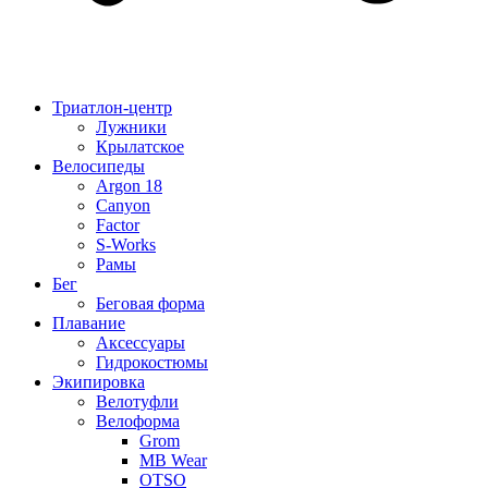
Триатлон-центр
Лужники
Крылатское
Велосипеды
Argon 18
Canyon
Factor
S-Works
Рамы
Бег
Беговая форма
Плавание
Аксессуары
Гидрокостюмы
Экипировка
Велотуфли
Велоформа
Grom
MB Wear
OTSO