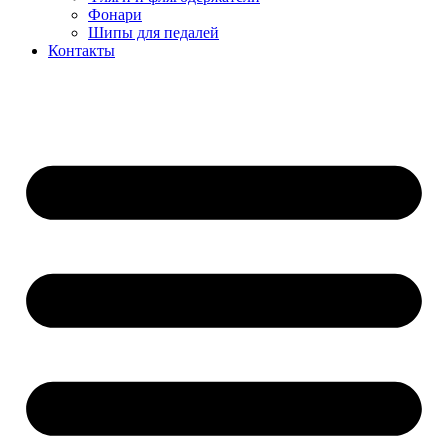
Фонари
Шипы для педалей
Контакты