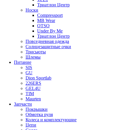
Триатлон Центр
Носки
Compressport
MB Wear
OTSO
Under By Me
Триатлон Центр
Повседневная одежда
Солнцезащитные очки
Трисьюты
Шлемы
Питание
SIS
GU
Dion Sportlab
226ERS
GEL4U
TIM
Maurten
Запчасти
Покрышки
Обмотка руля
Колеса и комплектующие
Цепи