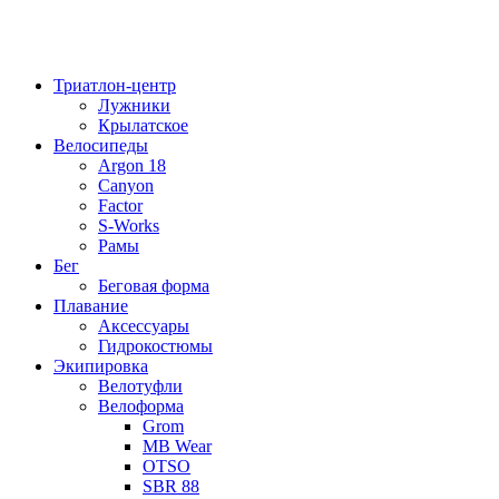
Триатлон-центр
Лужники
Крылатское
Велосипеды
Argon 18
Canyon
Factor
S-Works
Рамы
Бег
Беговая форма
Плавание
Аксессуары
Гидрокостюмы
Экипировка
Велотуфли
Велоформа
Grom
MB Wear
OTSO
SBR 88