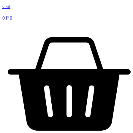
Cart
0
₽
0