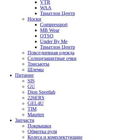
VTR
WAA
Триатлон Центр
Носки
Compressport
MB Wear
OTSO
Under By Me
Триатлон Центр
Повседневная одежда
Солнцезащитные очки
Трисьюты
Шлемы
Питание
SIS
GU
Dion Sportlab
226ERS
GEL4U
TIM
Maurten
Запчасти
Покрышки
Обмотка руля
Колеса и комплектующие