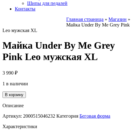
Шипы для педалей
Контакты
Главная страница
»
Магазин
»
Майка Under By Me Grey Pink
Leo мужская XL
Майка Under By Me Grey
Pink Leo мужская XL
3 990
₽
1 в наличии
Количество
В корзину
товара
Майка
Описание
Under
By
Артикул:
2000515046232
Категория
Беговая форма
Me
Характеристики
Grey
Pink