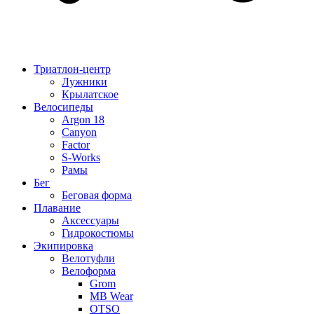
Триатлон-центр
Лужники
Крылатское
Велосипеды
Argon 18
Canyon
Factor
S-Works
Рамы
Бег
Беговая форма
Плавание
Аксессуары
Гидрокостюмы
Экипировка
Велотуфли
Велоформа
Grom
MB Wear
OTSO