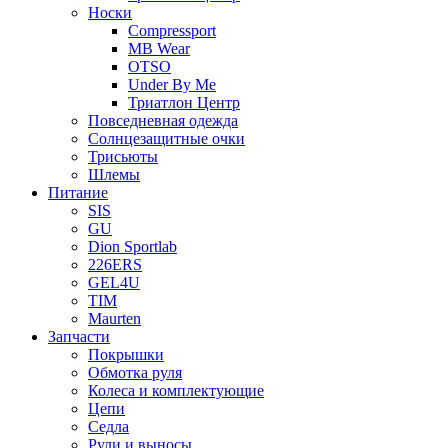
Носки
Compressport
MB Wear
OTSO
Under By Me
Триатлон Центр
Повседневная одежда
Солнцезащитные очки
Трисьюты
Шлемы
Питание
SIS
GU
Dion Sportlab
226ERS
GEL4U
TIM
Maurten
Запчасти
Покрышки
Обмотка руля
Колеса и комплектующие
Цепи
Седла
Рули и выносы