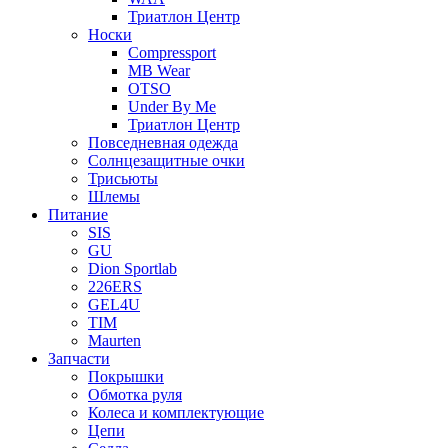
Триатлон Центр
Носки
Compressport
MB Wear
OTSO
Under By Me
Триатлон Центр
Повседневная одежда
Солнцезащитные очки
Трисьюты
Шлемы
Питание
SIS
GU
Dion Sportlab
226ERS
GEL4U
TIM
Maurten
Запчасти
Покрышки
Обмотка руля
Колеса и комплектующие
Цепи