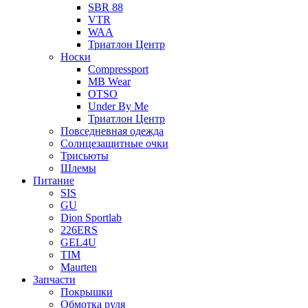
SBR 88
VTR
WAA
Триатлон Центр
Носки
Compressport
MB Wear
OTSO
Under By Me
Триатлон Центр
Повседневная одежда
Солнцезащитные очки
Трисьюты
Шлемы
Питание
SIS
GU
Dion Sportlab
226ERS
GEL4U
TIM
Maurten
Запчасти
Покрышки
Обмотка руля