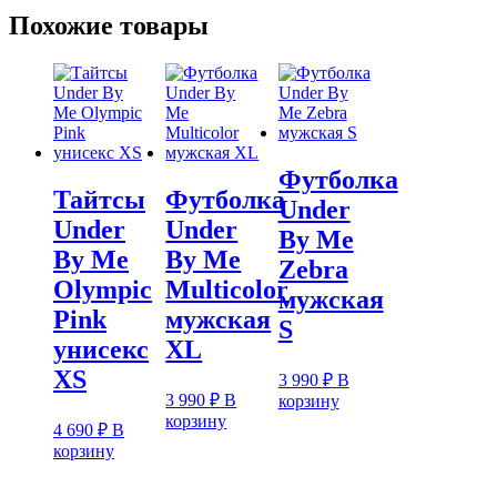
Leo
Похожие товары
мужская
XL
Футболка
Тайтсы
Футболка
Under
Under
Under
By Me
By Me
By Me
Zebra
Olympic
Multicolor
мужская
Pink
мужская
S
унисекс
XL
XS
3 990
₽
В
3 990
₽
В
корзину
корзину
4 690
₽
В
корзину