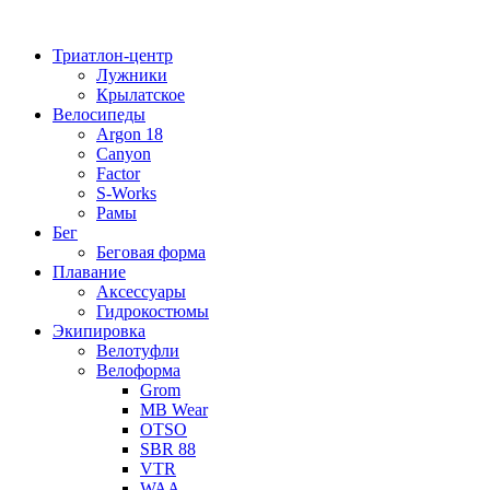
Перейти
к
Триатлон-центр
содержимому
Лужники
Крылатское
Велосипеды
Argon 18
Canyon
Factor
S-Works
Рамы
Бег
Беговая форма
Плавание
Аксессуары
Гидрокостюмы
Экипировка
Велотуфли
Велоформа
Grom
MB Wear
OTSO
SBR 88
VTR
WAA