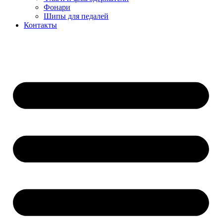
Фонари
Шипы для педалей
Контакты