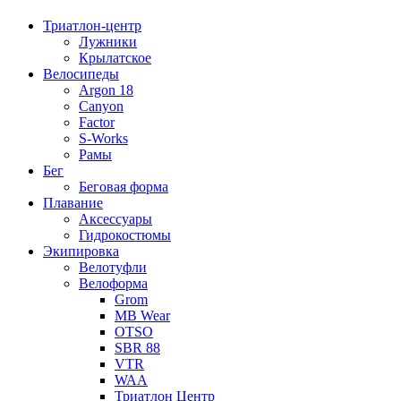
Триатлон-центр
Лужники
Крылатское
Велосипеды
Argon 18
Canyon
Factor
S-Works
Рамы
Бег
Беговая форма
Плавание
Аксессуары
Гидрокостюмы
Экипировка
Велотуфли
Велоформа
Grom
MB Wear
OTSO
SBR 88
VTR
WAA
Триатлон Центр