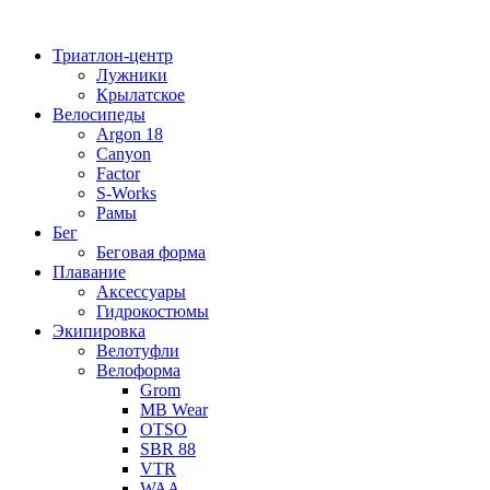
Перейти
к
Триатлон-центр
содержимому
Лужники
Крылатское
Велосипеды
Argon 18
Canyon
Factor
S-Works
Рамы
Бег
Беговая форма
Плавание
Аксессуары
Гидрокостюмы
Экипировка
Велотуфли
Велоформа
Grom
MB Wear
OTSO
SBR 88
VTR
WAA