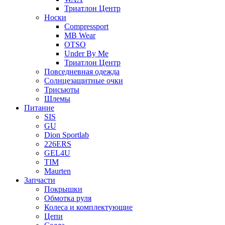
Триатлон Центр
Носки
Compressport
MB Wear
OTSO
Under By Me
Триатлон Центр
Повседневная одежда
Солнцезащитные очки
Трисьюты
Шлемы
Питание
SIS
GU
Dion Sportlab
226ERS
GEL4U
TIM
Maurten
Запчасти
Покрышки
Обмотка руля
Колеса и комплектующие
Цепи