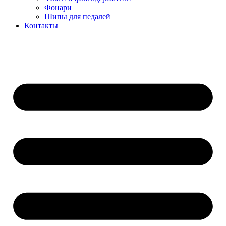
Фонари
Шипы для педалей
Контакты