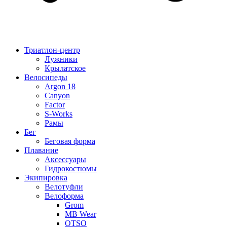
Триатлон-центр
Лужники
Крылатское
Велосипеды
Argon 18
Canyon
Factor
S-Works
Рамы
Бег
Беговая форма
Плавание
Аксессуары
Гидрокостюмы
Экипировка
Велотуфли
Велоформа
Grom
MB Wear
OTSO