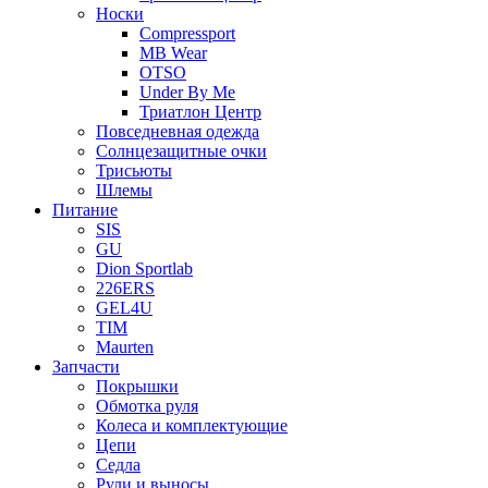
Носки
Compressport
MB Wear
OTSO
Under By Me
Триатлон Центр
Повседневная одежда
Солнцезащитные очки
Трисьюты
Шлемы
Питание
SIS
GU
Dion Sportlab
226ERS
GEL4U
TIM
Maurten
Запчасти
Покрышки
Обмотка руля
Колеса и комплектующие
Цепи
Седла
Рули и выносы