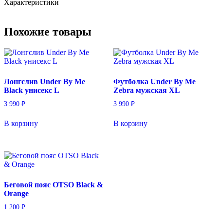
Характеристики
мужская
XL
Похожие товары
Лонгслив Under By Me
Футболка Under By Me
Black унисекс L
Zebra мужская XL
3 990
₽
3 990
₽
В корзину
В корзину
Беговой пояс OTSO Black &
Orange
1 200
₽