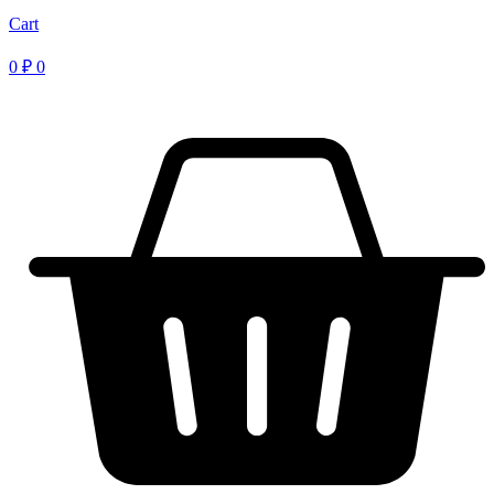
Cart
0
₽
0