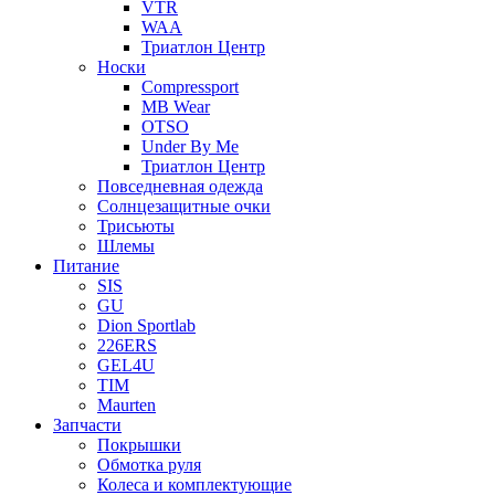
VTR
WAA
Триатлон Центр
Носки
Compressport
MB Wear
OTSO
Under By Me
Триатлон Центр
Повседневная одежда
Солнцезащитные очки
Трисьюты
Шлемы
Питание
SIS
GU
Dion Sportlab
226ERS
GEL4U
TIM
Maurten
Запчасти
Покрышки
Обмотка руля
Колеса и комплектующие