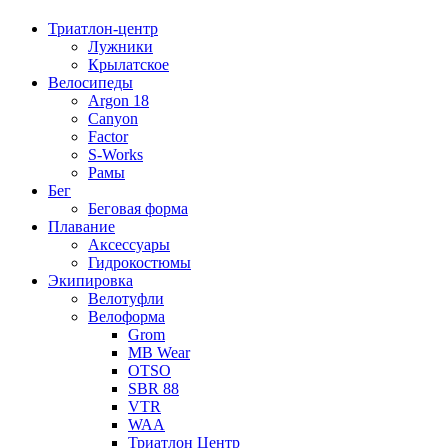
Триатлон-центр
Лужники
Крылатское
Велосипеды
Argon 18
Canyon
Factor
S-Works
Рамы
Бег
Беговая форма
Плавание
Аксессуары
Гидрокостюмы
Экипировка
Велотуфли
Велоформа
Grom
MB Wear
OTSO
SBR 88
VTR
WAA
Триатлон Центр