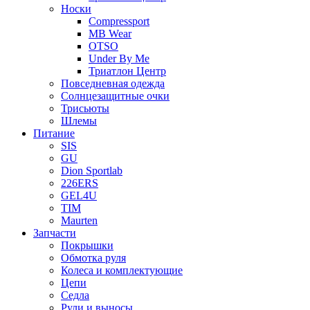
Носки
Compressport
MB Wear
OTSO
Under By Me
Триатлон Центр
Повседневная одежда
Солнцезащитные очки
Трисьюты
Шлемы
Питание
SIS
GU
Dion Sportlab
226ERS
GEL4U
TIM
Maurten
Запчасти
Покрышки
Обмотка руля
Колеса и комплектующие
Цепи
Седла
Рули и выносы