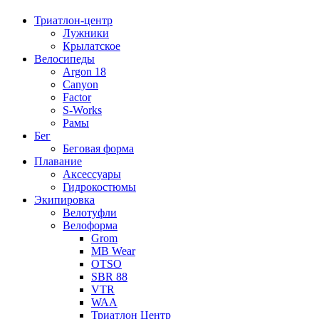
Триатлон-центр
Лужники
Крылатское
Велосипеды
Argon 18
Canyon
Factor
S-Works
Рамы
Бег
Беговая форма
Плавание
Аксессуары
Гидрокостюмы
Экипировка
Велотуфли
Велоформа
Grom
MB Wear
OTSO
SBR 88
VTR
WAA
Триатлон Центр