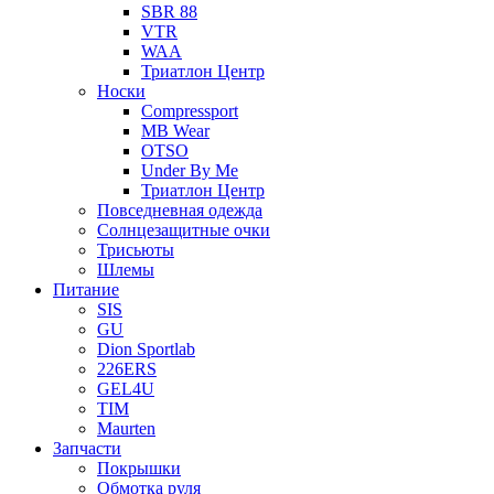
SBR 88
VTR
WAA
Триатлон Центр
Носки
Compressport
MB Wear
OTSO
Under By Me
Триатлон Центр
Повседневная одежда
Солнцезащитные очки
Трисьюты
Шлемы
Питание
SIS
GU
Dion Sportlab
226ERS
GEL4U
TIM
Maurten
Запчасти
Покрышки
Обмотка руля