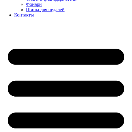
Фонари
Шипы для педалей
Контакты