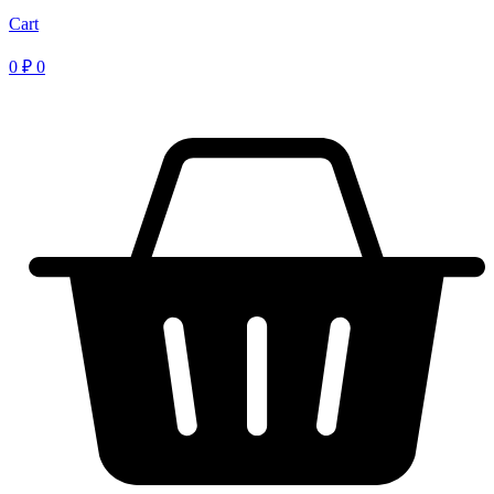
Cart
0
₽
0