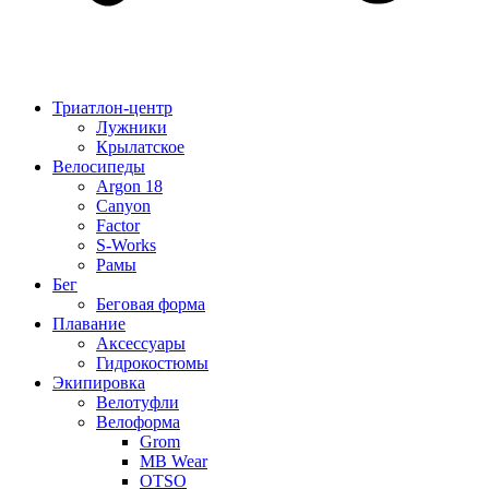
Триатлон-центр
Лужники
Крылатское
Велосипеды
Argon 18
Canyon
Factor
S-Works
Рамы
Бег
Беговая форма
Плавание
Аксессуары
Гидрокостюмы
Экипировка
Велотуфли
Велоформа
Grom
MB Wear
OTSO