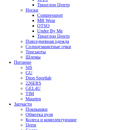
Триатлон Центр
Носки
Compressport
MB Wear
OTSO
Under By Me
Триатлон Центр
Повседневная одежда
Солнцезащитные очки
Трисьюты
Шлемы
Питание
SIS
GU
Dion Sportlab
226ERS
GEL4U
TIM
Maurten
Запчасти
Покрышки
Обмотка руля
Колеса и комплектующие
Цепи