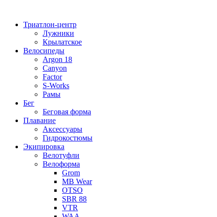
Перейти
к
Триатлон-центр
содержимому
Лужники
Крылатское
Велосипеды
Argon 18
Canyon
Factor
S-Works
Рамы
Бег
Беговая форма
Плавание
Аксессуары
Гидрокостюмы
Экипировка
Велотуфли
Велоформа
Grom
MB Wear
OTSO
SBR 88
VTR
WAA