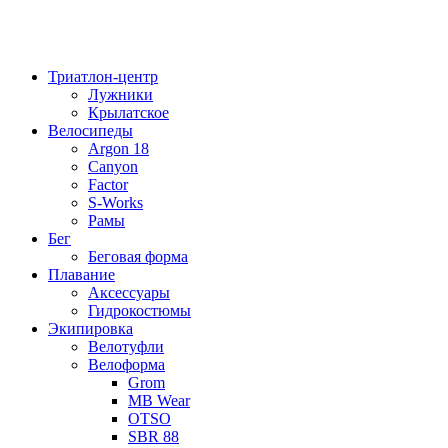
Триатлон-центр
Лужники
Крылатское
Велосипеды
Argon 18
Canyon
Factor
S-Works
Рамы
Бег
Беговая форма
Плавание
Аксессуары
Гидрокостюмы
Экипировка
Велотуфли
Велоформа
Grom
MB Wear
OTSO
SBR 88