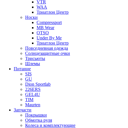
VTR
WAA
Триатлон Центр
Носки
Compressport
MB Wear
OTSO
Under By Me
Триатлон Центр
Повседневная одежда
Солнцезащитные очки
Трисьюты
Шлемы
Питание
SIS
GU
Dion Sportlab
226ERS
GEL4U
TIM
Maurten
Запчасти
Покрышки
Обмотка руля
Колеса и комплектующие