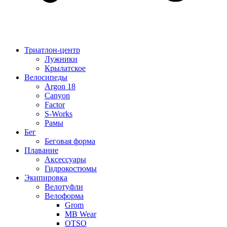
Триатлон-центр
Лужники
Крылатское
Велосипеды
Argon 18
Canyon
Factor
S-Works
Рамы
Бег
Беговая форма
Плавание
Аксессуары
Гидрокостюмы
Экипировка
Велотуфли
Велоформа
Grom
MB Wear
OTSO