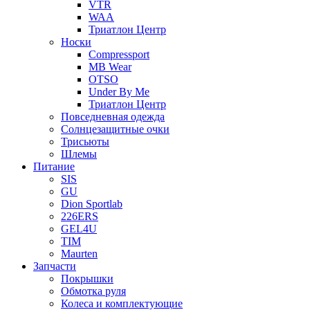
VTR
WAA
Триатлон Центр
Носки
Compressport
MB Wear
OTSO
Under By Me
Триатлон Центр
Повседневная одежда
Солнцезащитные очки
Трисьюты
Шлемы
Питание
SIS
GU
Dion Sportlab
226ERS
GEL4U
TIM
Maurten
Запчасти
Покрышки
Обмотка руля
Колеса и комплектующие