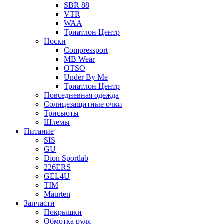
SBR 88
VTR
WAA
Триатлон Центр
Носки
Compressport
MB Wear
OTSO
Under By Me
Триатлон Центр
Повседневная одежда
Солнцезащитные очки
Трисьюты
Шлемы
Питание
SIS
GU
Dion Sportlab
226ERS
GEL4U
TIM
Maurten
Запчасти
Покрышки
Обмотка руля