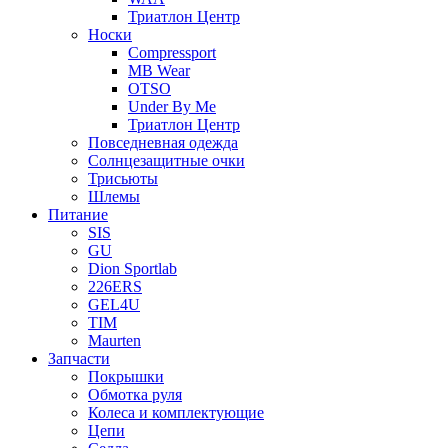
Триатлон Центр
Носки
Compressport
MB Wear
OTSO
Under By Me
Триатлон Центр
Повседневная одежда
Солнцезащитные очки
Трисьюты
Шлемы
Питание
SIS
GU
Dion Sportlab
226ERS
GEL4U
TIM
Maurten
Запчасти
Покрышки
Обмотка руля
Колеса и комплектующие
Цепи