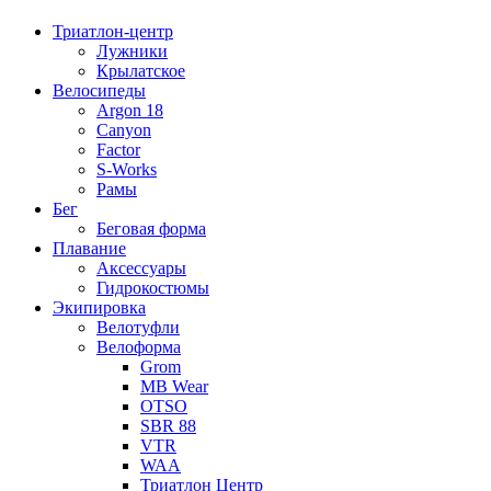
Триатлон-центр
Лужники
Крылатское
Велосипеды
Argon 18
Canyon
Factor
S-Works
Рамы
Бег
Беговая форма
Плавание
Аксессуары
Гидрокостюмы
Экипировка
Велотуфли
Велоформа
Grom
MB Wear
OTSO
SBR 88
VTR
WAA
Триатлон Центр