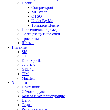
Носки
Compressport
MB Wear
OTSO
Under By Me
Триатлон Центр
Повседневная одежда
Солнцезащитные очки
Трисьюты
Шлемы
Питание
SIS
GU
Dion Sportlab
226ERS
GEL4U
TIM
Maurten
Запчасти
Покрышки
Обмотка руля
Колеса и комплектующие
Цепи
Седла
Рули и выносы