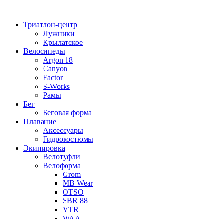
Перейти
к
Триатлон-центр
содержимому
Лужники
Крылатское
Велосипеды
Argon 18
Canyon
Factor
S-Works
Рамы
Бег
Беговая форма
Плавание
Аксессуары
Гидрокостюмы
Экипировка
Велотуфли
Велоформа
Grom
MB Wear
OTSO
SBR 88
VTR
WAA