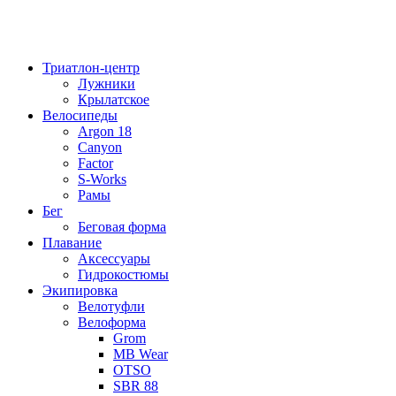
Триатлон-центр
Лужники
Крылатское
Велосипеды
Argon 18
Canyon
Factor
S-Works
Рамы
Бег
Беговая форма
Плавание
Аксессуары
Гидрокостюмы
Экипировка
Велотуфли
Велоформа
Grom
MB Wear
OTSO
SBR 88