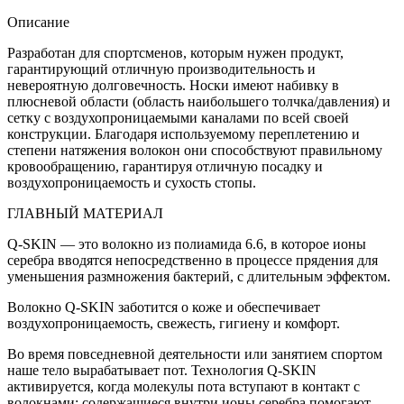
Носки
MB
Описание
Wear
Разработан для спортсменов, которым нужен продукт,
FUN
гарантирующий отличную производительность и
Black
невероятную долговечность. Носки имеют набивку в
Sheep
плюсневой области (область наибольшего толчка/давления) и
S/M
сетку с воздухопроницаемыми каналами по всей своей
конструкции. Благодаря используемому переплетению и
степени натяжения волокон они способствуют правильному
кровообращению, гарантируя отличную посадку и
воздухопроницаемость и сухость стопы.
ГЛАВНЫЙ МАТЕРИАЛ
Q-SKIN — это волокно из полиамида 6.6, в которое ионы
серебра вводятся непосредственно в процессе прядения для
уменьшения размножения бактерий, с длительным эффектом.
Волокно Q-SKIN заботится о коже и обеспечивает
воздухопроницаемость, свежесть, гигиену и комфорт.
Во время повседневной деятельности или занятием спортом
наше тело вырабатывает пот. Технология Q-SKIN
активируется, когда молекулы пота вступают в контакт с
волокнами: содержащиеся внутри ионы серебра помогают