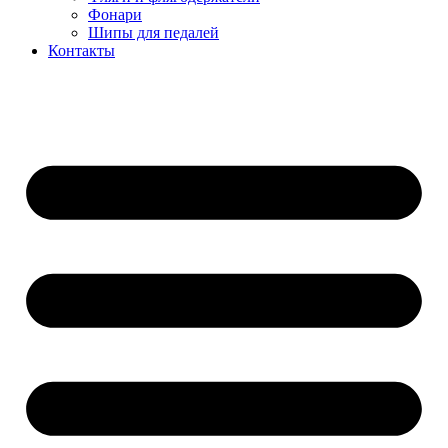
Фонари
Шипы для педалей
Контакты