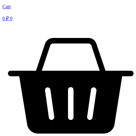
Cart
0
₽
0