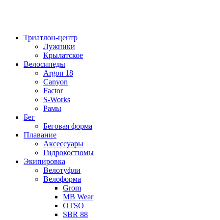
Триатлон-центр
Лужники
Крылатское
Велосипеды
Argon 18
Canyon
Factor
S-Works
Рамы
Бег
Беговая форма
Плавание
Аксессуары
Гидрокостюмы
Экипировка
Велотуфли
Велоформа
Grom
MB Wear
OTSO
SBR 88