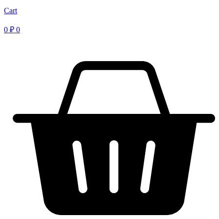
Cart
0
₽
0