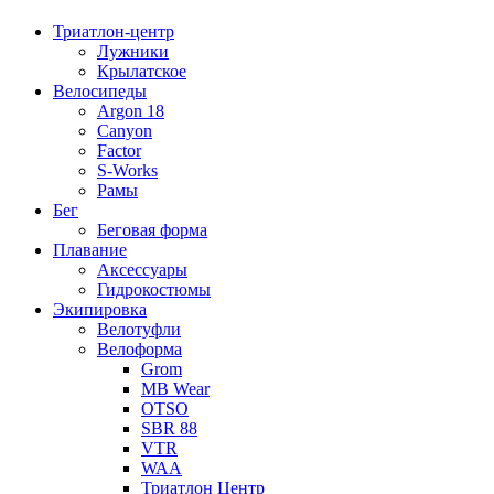
Триатлон-центр
Лужники
Крылатское
Велосипеды
Argon 18
Canyon
Factor
S-Works
Рамы
Бег
Беговая форма
Плавание
Аксессуары
Гидрокостюмы
Экипировка
Велотуфли
Велоформа
Grom
MB Wear
OTSO
SBR 88
VTR
WAA
Триатлон Центр