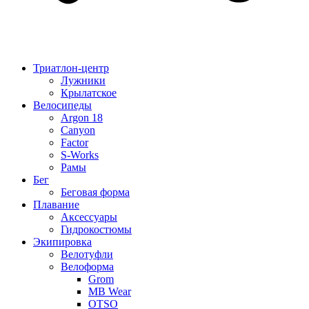
Триатлон-центр
Лужники
Крылатское
Велосипеды
Argon 18
Canyon
Factor
S-Works
Рамы
Бег
Беговая форма
Плавание
Аксессуары
Гидрокостюмы
Экипировка
Велотуфли
Велоформа
Grom
MB Wear
OTSO