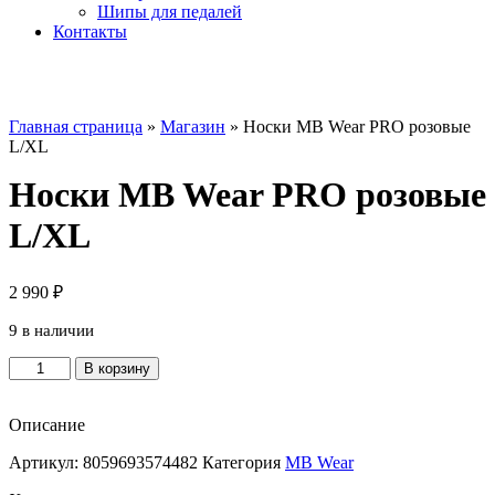
Шипы для педалей
Контакты
Главная страница
»
Магазин
»
Носки MB Wear PRO розовые
L/XL
Носки MB Wear PRO розовые
L/XL
2 990
₽
9 в наличии
Количество
В корзину
товара
Носки
MB
Описание
Wear
Артикул:
8059693574482
Категория
MB Wear
PRO
розовые