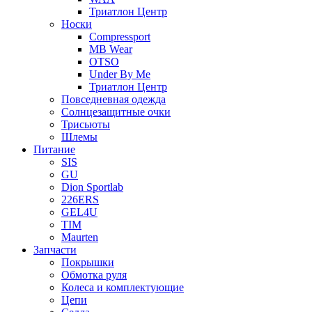
Триатлон Центр
Носки
Compressport
MB Wear
OTSO
Under By Me
Триатлон Центр
Повседневная одежда
Солнцезащитные очки
Трисьюты
Шлемы
Питание
SIS
GU
Dion Sportlab
226ERS
GEL4U
TIM
Maurten
Запчасти
Покрышки
Обмотка руля
Колеса и комплектующие
Цепи