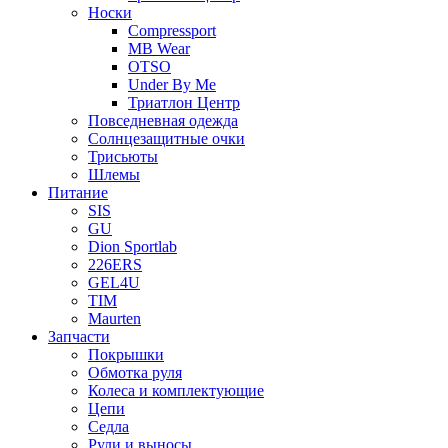
Носки
Compressport
MB Wear
OTSO
Under By Me
Триатлон Центр
Повседневная одежда
Солнцезащитные очки
Трисьюты
Шлемы
Питание
SIS
GU
Dion Sportlab
226ERS
GEL4U
TIM
Maurten
Запчасти
Покрышки
Обмотка руля
Колеса и комплектующие
Цепи
Седла
Рули и выносы