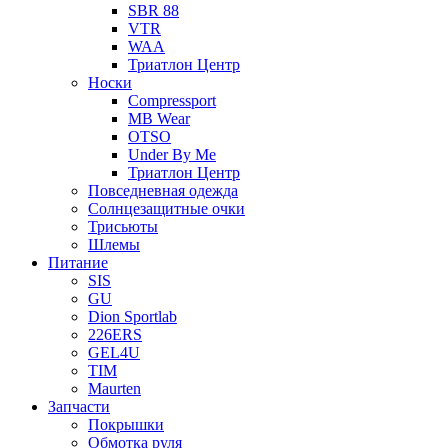
SBR 88
VTR
WAA
Триатлон Центр
Носки
Compressport
MB Wear
OTSO
Under By Me
Триатлон Центр
Повседневная одежда
Солнцезащитные очки
Трисьюты
Шлемы
Питание
SIS
GU
Dion Sportlab
226ERS
GEL4U
TIM
Maurten
Запчасти
Покрышки
Обмотка руля