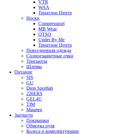
VTR
WAA
Триатлон Центр
Носки
Compressport
MB Wear
OTSO
Under By Me
Триатлон Центр
Повседневная одежда
Солнцезащитные очки
Трисьюты
Шлемы
Питание
SIS
GU
Dion Sportlab
226ERS
GEL4U
TIM
Maurten
Запчасти
Покрышки
Обмотка руля
Колеса и комплектующие