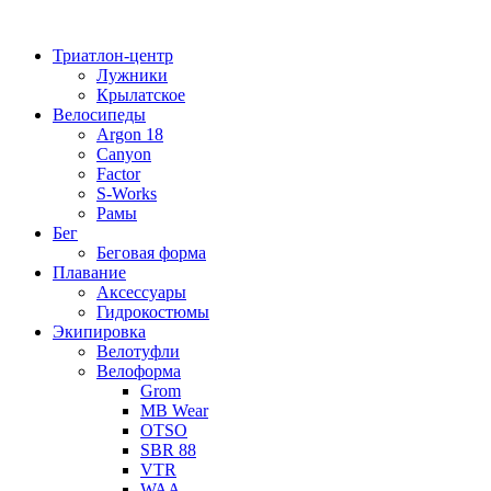
Перейти
к
Триатлон-центр
содержимому
Лужники
Крылатское
Велосипеды
Argon 18
Canyon
Factor
S-Works
Рамы
Бег
Беговая форма
Плавание
Аксессуары
Гидрокостюмы
Экипировка
Велотуфли
Велоформа
Grom
MB Wear
OTSO
SBR 88
VTR
WAA