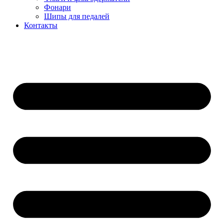
Фонари
Шипы для педалей
Контакты