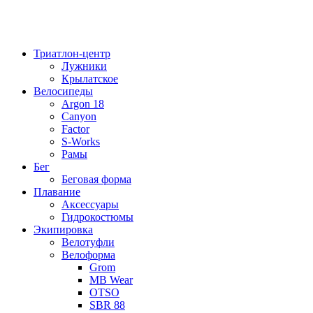
Триатлон-центр
Лужники
Крылатское
Велосипеды
Argon 18
Canyon
Factor
S-Works
Рамы
Бег
Беговая форма
Плавание
Аксессуары
Гидрокостюмы
Экипировка
Велотуфли
Велоформа
Grom
MB Wear
OTSO
SBR 88