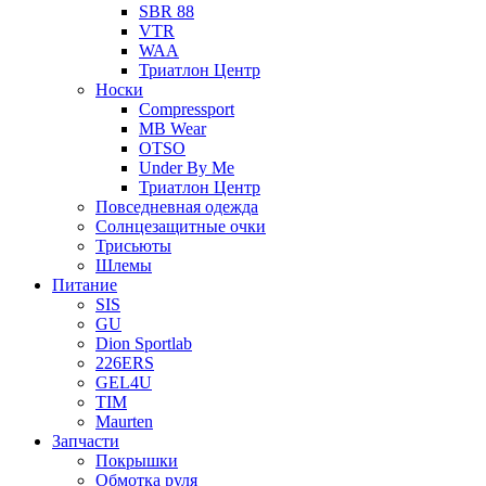
SBR 88
VTR
WAA
Триатлон Центр
Носки
Compressport
MB Wear
OTSO
Under By Me
Триатлон Центр
Повседневная одежда
Солнцезащитные очки
Трисьюты
Шлемы
Питание
SIS
GU
Dion Sportlab
226ERS
GEL4U
TIM
Maurten
Запчасти
Покрышки
Обмотка руля