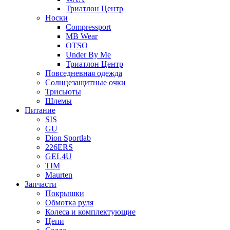
Триатлон Центр
Носки
Compressport
MB Wear
OTSO
Under By Me
Триатлон Центр
Повседневная одежда
Солнцезащитные очки
Трисьюты
Шлемы
Питание
SIS
GU
Dion Sportlab
226ERS
GEL4U
TIM
Maurten
Запчасти
Покрышки
Обмотка руля
Колеса и комплектующие
Цепи