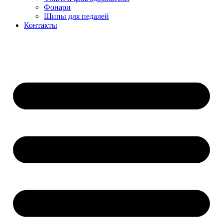
Фонари
Шипы для педалей
Контакты