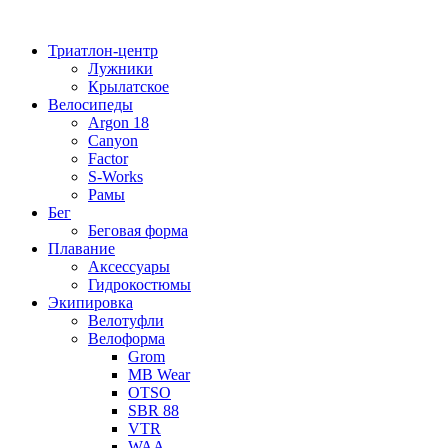
Перейти
к
Триатлон-центр
содержимому
Лужники
Крылатское
Велосипеды
Argon 18
Canyon
Factor
S-Works
Рамы
Бег
Беговая форма
Плавание
Аксессуары
Гидрокостюмы
Экипировка
Велотуфли
Велоформа
Grom
MB Wear
OTSO
SBR 88
VTR
WAA