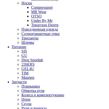
Носки
Compressport
MB Wear
OTSO
Under By Me
Триатлон Центр
Повседневная одежда
Солнцезащитные очки
Трисьюты
Шлемы
Питание
SIS
GU
Dion Sportlab
226ERS
GEL4U
TIM
Maurten
Запчасти
Покрышки
Обмотка руля
Колеса и комплектующие
Цепи
Седла
Рули и выносы