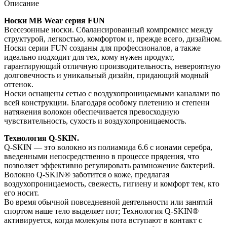
MB
Описание
Wear
Носки MB Wear серия FUN
SMILE
Всесезонные носки. Сбалансированный компромисс между
синие
структурой, легкостью, комфортом и, прежде всего, дизайном.
S/M
Носки серии FUN созданы для профессионалов, а также
идеально подходит для тех, кому нужен продукт,
гарантирующий отличную производительность, невероятную
долговечность и уникальный дизайн, придающий модный
оттенок.
Носки оснащены сетью с воздухопроницаемыми каналами по
всей конструкции. Благодаря особому плетению и степени
натяжения волокон обеспечивается превосходную
чувствительность, сухость и воздухопроницаемость.
Технология Q-SKIN.
Q-SKIN — это волокно из полиамида 6.6 с ионами серебра,
введенными непосредственно в процессе прядения, что
позволяет эффективно регулировать размножение бактерий.
Волокно Q-SKIN® заботится о коже, предлагая
воздухопроницаемость, свежесть, гигиену и комфорт тем, кто
его носит.
Во время обычной повседневной деятельности или занятий
спортом наше тело выделяет пот; Технология Q-SKIN®
активируется, когда молекулы пота вступают в контакт с