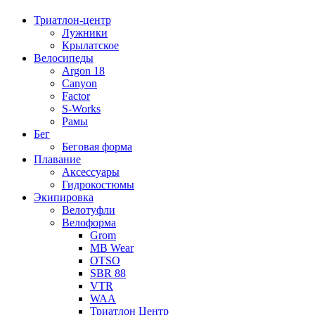
Триатлон-центр
Лужники
Крылатское
Велосипеды
Argon 18
Canyon
Factor
S-Works
Рамы
Бег
Беговая форма
Плавание
Аксессуары
Гидрокостюмы
Экипировка
Велотуфли
Велоформа
Grom
MB Wear
OTSO
SBR 88
VTR
WAA
Триатлон Центр