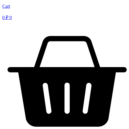
Cart
0
₽
0