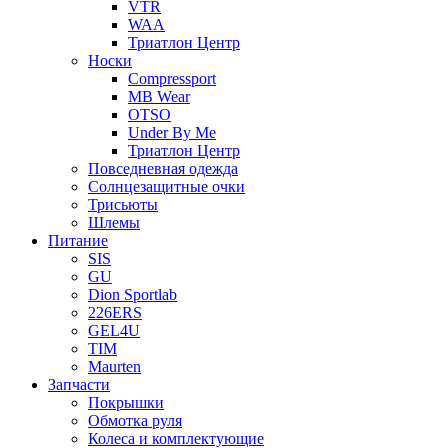
VTR
WAA
Триатлон Центр
Носки
Compressport
MB Wear
OTSO
Under By Me
Триатлон Центр
Повседневная одежда
Солнцезащитные очки
Трисьюты
Шлемы
Питание
SIS
GU
Dion Sportlab
226ERS
GEL4U
TIM
Maurten
Запчасти
Покрышки
Обмотка руля
Колеса и комплектующие