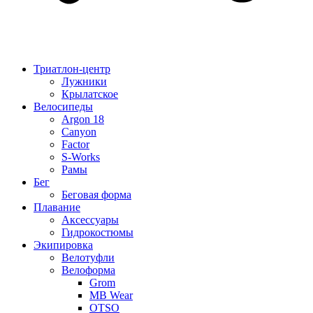
Триатлон-центр
Лужники
Крылатское
Велосипеды
Argon 18
Canyon
Factor
S-Works
Рамы
Бег
Беговая форма
Плавание
Аксессуары
Гидрокостюмы
Экипировка
Велотуфли
Велоформа
Grom
MB Wear
OTSO