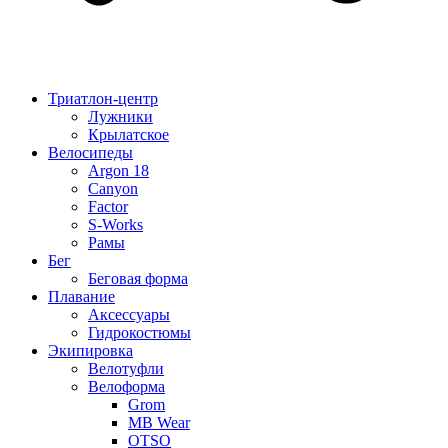
Триатлон-центр
Лужники
Крылатское
Велосипеды
Argon 18
Canyon
Factor
S-Works
Рамы
Бег
Беговая форма
Плавание
Аксессуары
Гидрокостюмы
Экипировка
Велотуфли
Велоформа
Grom
MB Wear
OTSO