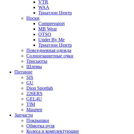
VTR
WAA
Триатлон Центр
Носки
Compressport
MB Wear
OTSO
Under By Me
Триатлон Центр
Повседневная одежда
Солнцезащитные очки
Трисьюты
Шлемы
Питание
SIS
GU
Dion Sportlab
226ERS
GEL4U
TIM
Maurten
Запчасти
Покрышки
Обмотка руля
Колеса и комплектующие