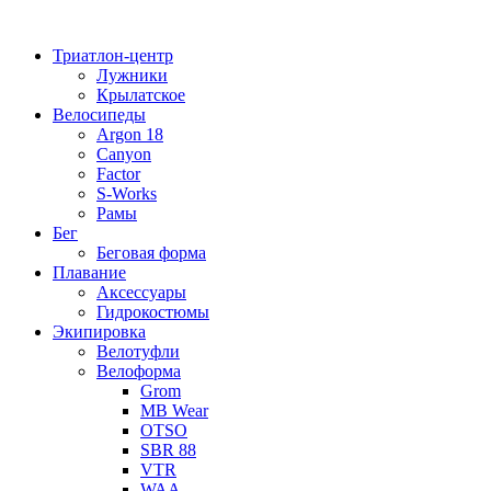
Перейти
к
Триатлон-центр
содержимому
Лужники
Крылатское
Велосипеды
Argon 18
Canyon
Factor
S-Works
Рамы
Бег
Беговая форма
Плавание
Аксессуары
Гидрокостюмы
Экипировка
Велотуфли
Велоформа
Grom
MB Wear
OTSO
SBR 88
VTR
WAA