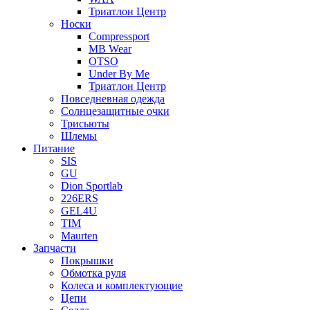
Триатлон Центр
Носки
Compressport
MB Wear
OTSO
Under By Me
Триатлон Центр
Повседневная одежда
Солнцезащитные очки
Трисьюты
Шлемы
Питание
SIS
GU
Dion Sportlab
226ERS
GEL4U
TIM
Maurten
Запчасти
Покрышки
Обмотка руля
Колеса и комплектующие
Цепи