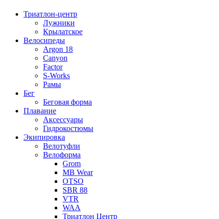
Триатлон-центр
Лужники
Крылатское
Велосипеды
Argon 18
Canyon
Factor
S-Works
Рамы
Бег
Беговая форма
Плавание
Аксессуары
Гидрокостюмы
Экипировка
Велотуфли
Велоформа
Grom
MB Wear
OTSO
SBR 88
VTR
WAA
Триатлон Центр