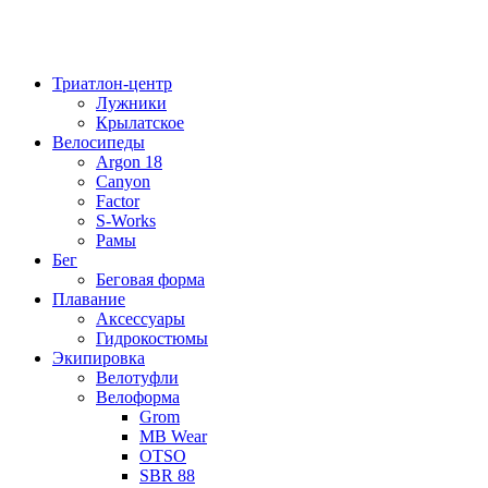
Триатлон-центр
Лужники
Крылатское
Велосипеды
Argon 18
Canyon
Factor
S-Works
Рамы
Бег
Беговая форма
Плавание
Аксессуары
Гидрокостюмы
Экипировка
Велотуфли
Велоформа
Grom
MB Wear
OTSO
SBR 88