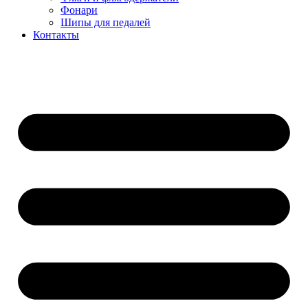
Фонари
Шипы для педалей
Контакты