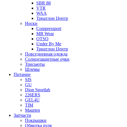
SBR 88
VTR
WAA
Триатлон Центр
Носки
Compressport
MB Wear
OTSO
Under By Me
Триатлон Центр
Повседневная одежда
Солнцезащитные очки
Трисьюты
Шлемы
Питание
SIS
GU
Dion Sportlab
226ERS
GEL4U
TIM
Maurten
Запчасти
Покрышки
Обмотка руля