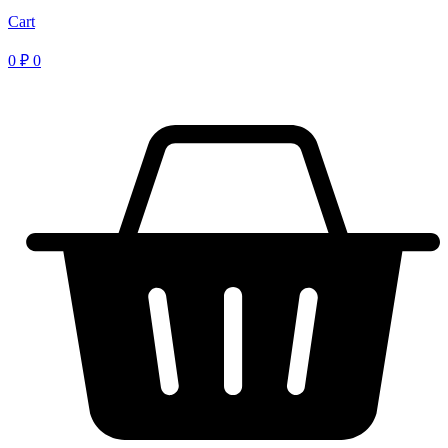
Cart
0
₽
0