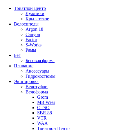
Триатлон-центр
Лужники
Крылатское
Велосипеды
Argon 18
Canyon
Factor
S-Works
Рамы
Бег
Беговая форма
Плавание
Аксессуары
Гидрокостюмы
Экипировка
Велотуфли
Велоформа
Grom
MB Wear
OTSO
SBR 88
VTR
WAA
Триатлон Центр