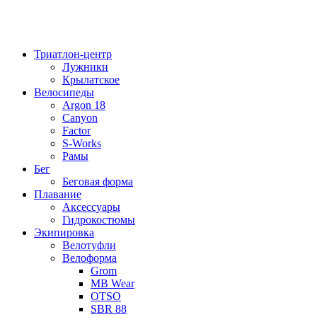
Триатлон-центр
Лужники
Крылатское
Велосипеды
Argon 18
Canyon
Factor
S-Works
Рамы
Бег
Беговая форма
Плавание
Аксессуары
Гидрокостюмы
Экипировка
Велотуфли
Велоформа
Grom
MB Wear
OTSO
SBR 88