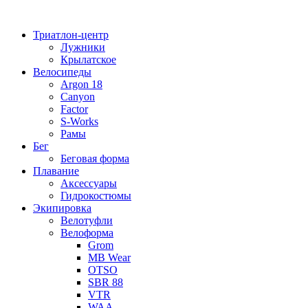
Перейти
к
Триатлон-центр
содержимому
Лужники
Крылатское
Велосипеды
Argon 18
Canyon
Factor
S-Works
Рамы
Бег
Беговая форма
Плавание
Аксессуары
Гидрокостюмы
Экипировка
Велотуфли
Велоформа
Grom
MB Wear
OTSO
SBR 88
VTR
WAA