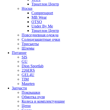
Триатлон Центр
Носки
Compressport
MB Wear
OTSO
Under By Me
Триатлон Центр
Повседневная одежда
Солнцезащитные очки
Трисьюты
Шлемы
Питание
SIS
GU
Dion Sportlab
226ERS
GEL4U
TIM
Maurten
Запчасти
Покрышки
Обмотка руля
Колеса и комплектующие
Цепи