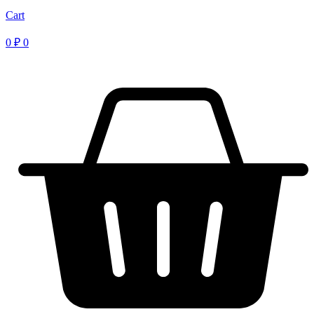
Cart
0
₽
0