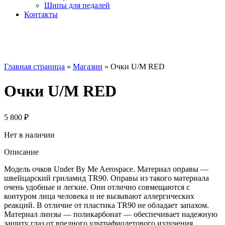
Шипы для педалей
Контакты
Главная страница
»
Магазин
»
Очки U/M RED
Очки U/M RED
5 800
₽
Нет в наличии
Описание
Модель очков Under By Me Aerospace. Материал оправы —
швейцарский гриламид TR90. Оправы из такого материала
очень удобные и легкие. Они отлично совмещаются с
контуром лица человека и не вызывают аллергических
реакций. В отличие от пластика TR90 не обладает запахом.
Материал линзы — поликарбонат — обеспечивает надежную
защиту глаз от вредного ультрафиолетового излучения