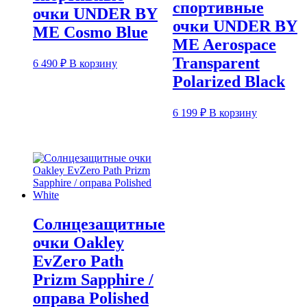
спортивные
очки UNDER BY
очки UNDER BY
ME Cosmo Blue
ME Aerospace
Transparent
6 490
₽
В корзину
Polarized Black
6 199
₽
В корзину
Солнцезащитные
очки Oakley
EvZero Path
Prizm Sapphire /
оправа Polished