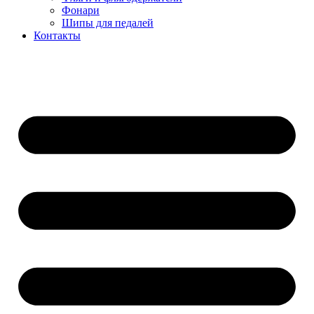
Фонари
Шипы для педалей
Контакты