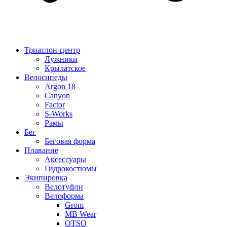
Триатлон-центр
Лужники
Крылатское
Велосипеды
Argon 18
Canyon
Factor
S-Works
Рамы
Бег
Беговая форма
Плавание
Аксессуары
Гидрокостюмы
Экипировка
Велотуфли
Велоформа
Grom
MB Wear
OTSO