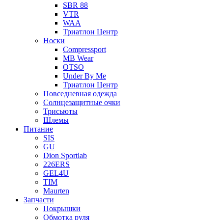
SBR 88
VTR
WAA
Триатлон Центр
Носки
Compressport
MB Wear
OTSO
Under By Me
Триатлон Центр
Повседневная одежда
Солнцезащитные очки
Трисьюты
Шлемы
Питание
SIS
GU
Dion Sportlab
226ERS
GEL4U
TIM
Maurten
Запчасти
Покрышки
Обмотка руля