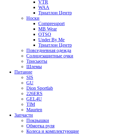
VTR
WAA
Триатлон Центр
Носки
Compressport
MB Wear
OTSO
Under By Me
Триатлон Центр
Повседневная одежда
Солнцезащитные очки
Трисьюты
Шлемы
Питание
SIS
GU
Dion Sportlab
226ERS
GEL4U
TIM
Maurten
Запчасти
Покрышки
Обмотка руля
Колеса и комплектующие