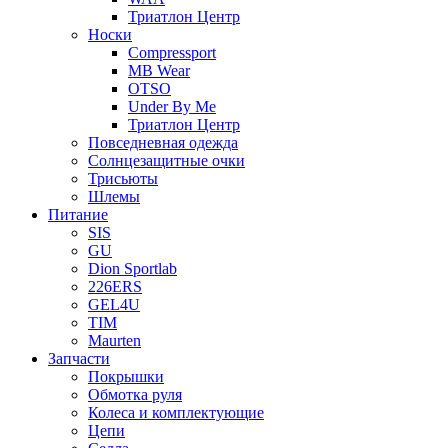
Триатлон Центр
Носки
Compressport
MB Wear
OTSO
Under By Me
Триатлон Центр
Повседневная одежда
Солнцезащитные очки
Трисьюты
Шлемы
Питание
SIS
GU
Dion Sportlab
226ERS
GEL4U
TIM
Maurten
Запчасти
Покрышки
Обмотка руля
Колеса и комплектующие
Цепи