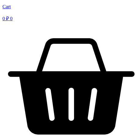
Cart
0
₽
0