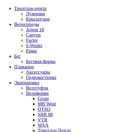
Триатлон-центр
Лужники
Крылатское
Велосипеды
Argon 18
Canyon
Factor
S-Works
Рамы
Бег
Беговая форма
Плавание
Аксессуары
Гидрокостюмы
Экипировка
Велотуфли
Велоформа
Grom
MB Wear
OTSO
SBR 88
VTR
WAA
Триатлон Центр