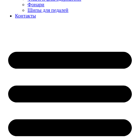
Фонари
Шипы для педалей
Контакты