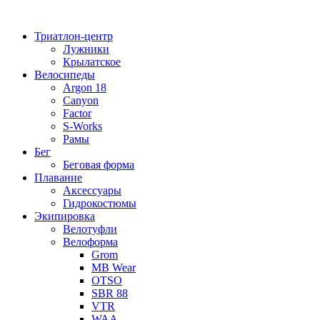
Перейти
к
Триатлон-центр
содержимому
Лужники
Крылатское
Велосипеды
Argon 18
Canyon
Factor
S-Works
Рамы
Бег
Беговая форма
Плавание
Аксессуары
Гидрокостюмы
Экипировка
Велотуфли
Велоформа
Grom
MB Wear
OTSO
SBR 88
VTR
WAA