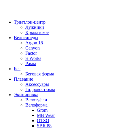
Триатлон-центр
Лужники
Крылатское
Велосипеды
Argon 18
Canyon
Factor
S-Works
Рамы
Бег
Беговая форма
Плавание
Аксессуары
Гидрокостюмы
Экипировка
Велотуфли
Велоформа
Grom
MB Wear
OTSO
SBR 88