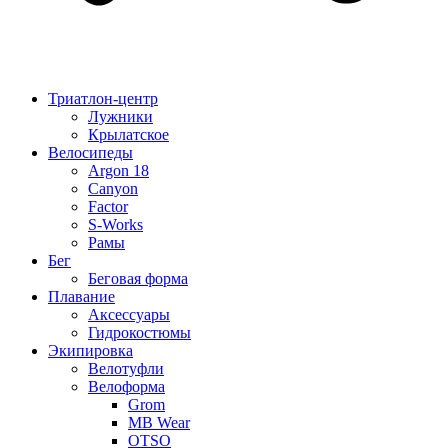
Триатлон-центр
Лужники
Крылатское
Велосипеды
Argon 18
Canyon
Factor
S-Works
Рамы
Бег
Беговая форма
Плавание
Аксессуары
Гидрокостюмы
Экипировка
Велотуфли
Велоформа
Grom
MB Wear
OTSO