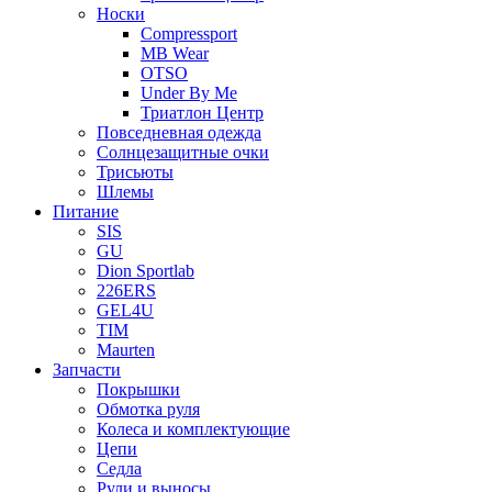
Носки
Compressport
MB Wear
OTSO
Under By Me
Триатлон Центр
Повседневная одежда
Солнцезащитные очки
Трисьюты
Шлемы
Питание
SIS
GU
Dion Sportlab
226ERS
GEL4U
TIM
Maurten
Запчасти
Покрышки
Обмотка руля
Колеса и комплектующие
Цепи
Седла
Рули и выносы