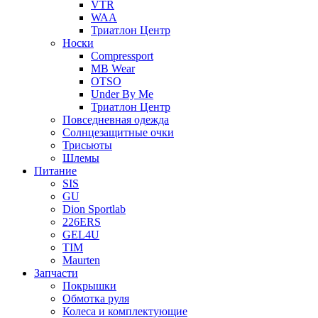
VTR
WAA
Триатлон Центр
Носки
Compressport
MB Wear
OTSO
Under By Me
Триатлон Центр
Повседневная одежда
Солнцезащитные очки
Трисьюты
Шлемы
Питание
SIS
GU
Dion Sportlab
226ERS
GEL4U
TIM
Maurten
Запчасти
Покрышки
Обмотка руля
Колеса и комплектующие