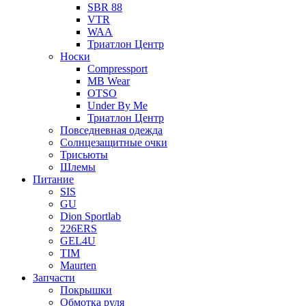
SBR 88
VTR
WAA
Триатлон Центр
Носки
Compressport
MB Wear
OTSO
Under By Me
Триатлон Центр
Повседневная одежда
Солнцезащитные очки
Трисьюты
Шлемы
Питание
SIS
GU
Dion Sportlab
226ERS
GEL4U
TIM
Maurten
Запчасти
Покрышки
Обмотка руля