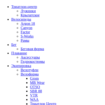
Триатлон-центр
Лужники
Крылатское
Велосипеды
Argon 18
Canyon
Factor
S-Works
Рамы
Бег
Беговая форма
Плавание
Аксессуары
Гидрокостюмы
Экипировка
Велотуфли
Велоформа
Grom
MB Wear
OTSO
SBR 88
VTR
WAA
Триатлон Центр