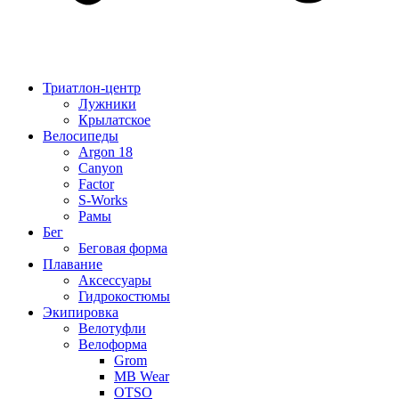
Триатлон-центр
Лужники
Крылатское
Велосипеды
Argon 18
Canyon
Factor
S-Works
Рамы
Бег
Беговая форма
Плавание
Аксессуары
Гидрокостюмы
Экипировка
Велотуфли
Велоформа
Grom
MB Wear
OTSO