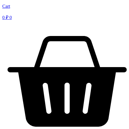
Cart
0
₽
0