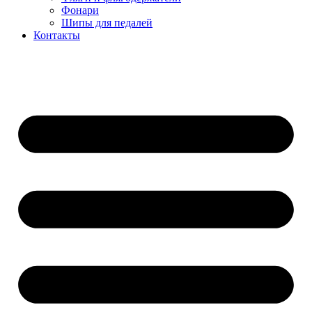
Фонари
Шипы для педалей
Контакты