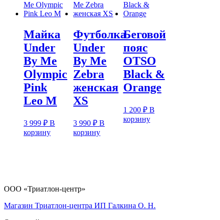
Майка
Футболка
Беговой
Under
Under
пояс
By Me
By Me
OTSO
Olympic
Zebra
Black &
Pink
женская
Orange
Leo M
XS
1 200
₽
В
корзину
3 999
₽
В
3 990
₽
В
корзину
корзину
ООО «Триатлон-центр»
Магазин Триатлон-центра ИП Галкина О. Н.