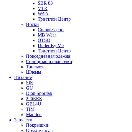
SBR 88
VTR
WAA
Триатлон Центр
Носки
Compressport
MB Wear
OTSO
Under By Me
Триатлон Центр
Повседневная одежда
Солнцезащитные очки
Трисьюты
Шлемы
Питание
SIS
GU
Dion Sportlab
226ERS
GEL4U
TIM
Maurten
Запчасти
Покрышки
Обмотка руля