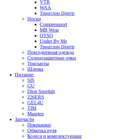
VTR
WAA
Триатлон Центр
Носки
Compressport
MB Wear
OTSO
Under By Me
Триатлон Центр
Повседневная одежда
Солнцезащитные очки
Трисьюты
Шлемы
Питание
SIS
GU
Dion Sportlab
226ERS
GEL4U
TIM
Maurten
Запчасти
Покрышки
Обмотка руля
Колеса и комплектующие