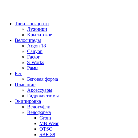
Триатлон-центр
Лужники
Крылатское
Велосипеды
Argon 18
Canyon
Factor
S-Works
Рамы
Бег
Беговая форма
Плавание
Аксессуары
Гидрокостюмы
Экипировка
Велотуфли
Велоформа
Grom
MB Wear
OTSO
SBR 88