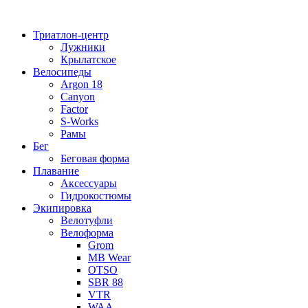
Перейти
к
Триатлон-центр
содержимому
Лужники
Крылатское
Велосипеды
Argon 18
Canyon
Factor
S-Works
Рамы
Бег
Беговая форма
Плавание
Аксессуары
Гидрокостюмы
Экипировка
Велотуфли
Велоформа
Grom
MB Wear
OTSO
SBR 88
VTR
WAA