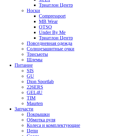
Триатлон Центр
Носки
Compressport
MB Wear
OTSO
Under By Me
Триатлон Центр
Повседневная одежда
Солнцезащитные очки
Трисьюты
Шлемы
Питание
SIS
GU
Dion Sportlab
226ERS
GEL4U
TIM
Maurten
Запчасти
Покрышки
Обмотка руля
Колеса и комплектующие
Цепи