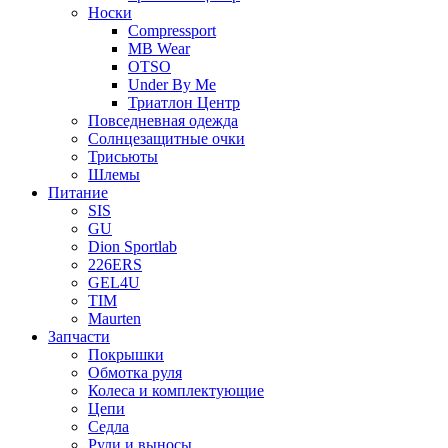
Носки
Compressport
MB Wear
OTSO
Under By Me
Триатлон Центр
Повседневная одежда
Солнцезащитные очки
Трисьюты
Шлемы
Питание
SIS
GU
Dion Sportlab
226ERS
GEL4U
TIM
Maurten
Запчасти
Покрышки
Обмотка руля
Колеса и комплектующие
Цепи
Седла
Рули и выносы