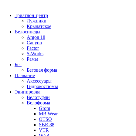
Перейти
к
Триатлон-центр
содержимому
Лужники
Крылатское
Велосипеды
Argon 18
Canyon
Factor
S-Works
Рамы
Бег
Беговая форма
Плавание
Аксессуары
Гидрокостюмы
Экипировка
Велотуфли
Велоформа
Grom
MB Wear
OTSO
SBR 88
VTR
WAA