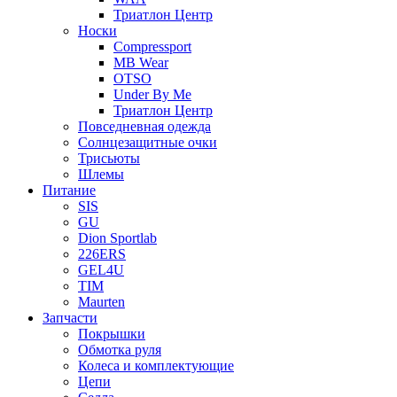
Триатлон Центр
Носки
Compressport
MB Wear
OTSO
Under By Me
Триатлон Центр
Повседневная одежда
Солнцезащитные очки
Трисьюты
Шлемы
Питание
SIS
GU
Dion Sportlab
226ERS
GEL4U
TIM
Maurten
Запчасти
Покрышки
Обмотка руля
Колеса и комплектующие
Цепи