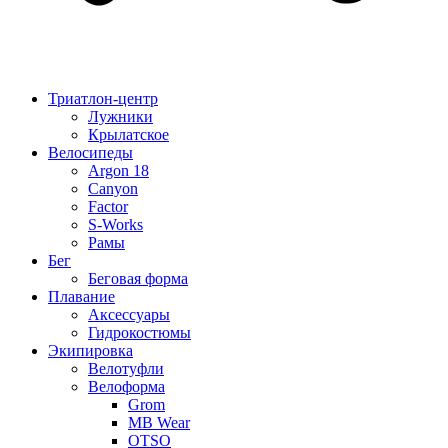
Триатлон-центр
Лужники
Крылатское
Велосипеды
Argon 18
Canyon
Factor
S-Works
Рамы
Бег
Беговая форма
Плавание
Аксессуары
Гидрокостюмы
Экипировка
Велотуфли
Велоформа
Grom
MB Wear
OTSO