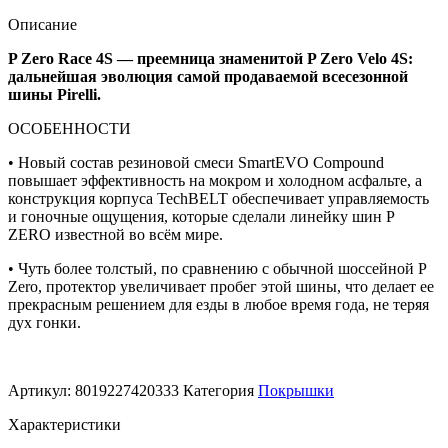
Покрышка
Pirelli
Описание
Pzero
P Zero Race 4S — преемница знаменитой P Zero Velo 4S:
Race
дальнейшая эволюция самой продаваемой всесезонной
4S
шины Pirelli.
700X28
ОСОБЕННОСТИ
• Новый состав резиновой смеси SmartEVO Compound
повышает эффективность на мокром и холодном асфальте, а
конструкция корпуса TechBELT обеспечивает управляемость
и гоночные ощущения, которые сделали линейку шин P
ZERO известной во всём мире.
• Чуть более толстый, по сравнению с обычной шоссейной P
Zero, протектор увеличивает пробег этой шины, что делает ее
прекрасным решением для езды в любое время года, не теряя
дух гонки.
Артикул:
8019227420333
Категория
Покрышки
Характеристики