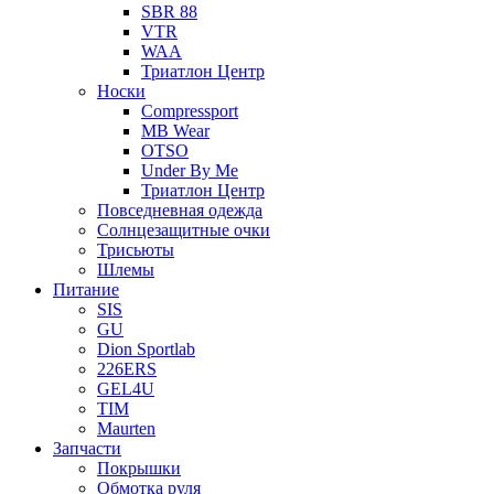
SBR 88
VTR
WAA
Триатлон Центр
Носки
Compressport
MB Wear
OTSO
Under By Me
Триатлон Центр
Повседневная одежда
Солнцезащитные очки
Трисьюты
Шлемы
Питание
SIS
GU
Dion Sportlab
226ERS
GEL4U
TIM
Maurten
Запчасти
Покрышки
Обмотка руля