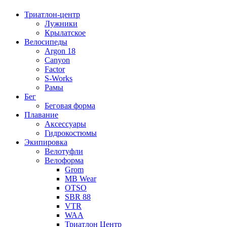
Триатлон-центр
Лужники
Крылатское
Велосипеды
Argon 18
Canyon
Factor
S-Works
Рамы
Бег
Беговая форма
Плавание
Аксессуары
Гидрокостюмы
Экипировка
Велотуфли
Велоформа
Grom
MB Wear
OTSO
SBR 88
VTR
WAA
Триатлон Центр