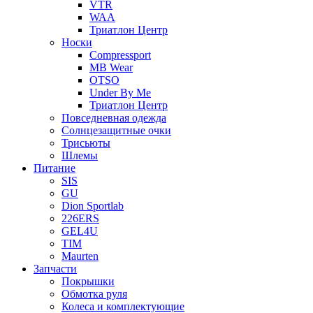
VTR
WAA
Триатлон Центр
Носки
Compressport
MB Wear
OTSO
Under By Me
Триатлон Центр
Повседневная одежда
Солнцезащитные очки
Трисьюты
Шлемы
Питание
SIS
GU
Dion Sportlab
226ERS
GEL4U
TIM
Maurten
Запчасти
Покрышки
Обмотка руля
Колеса и комплектующие