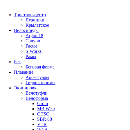
Перейти
к
Триатлон-центр
содержимому
Лужники
Крылатское
Велосипеды
Argon 18
Canyon
Factor
S-Works
Рамы
Бег
Беговая форма
Плавание
Аксессуары
Гидрокостюмы
Экипировка
Велотуфли
Велоформа
Grom
MB Wear
OTSO
SBR 88
VTR
WAA