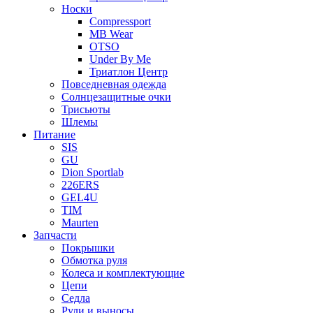
Носки
Compressport
MB Wear
OTSO
Under By Me
Триатлон Центр
Повседневная одежда
Солнцезащитные очки
Трисьюты
Шлемы
Питание
SIS
GU
Dion Sportlab
226ERS
GEL4U
TIM
Maurten
Запчасти
Покрышки
Обмотка руля
Колеса и комплектующие
Цепи
Седла
Рули и выносы