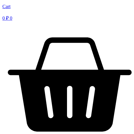
Cart
0
₽
0