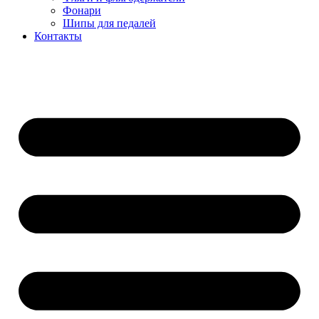
Фонари
Шипы для педалей
Контакты