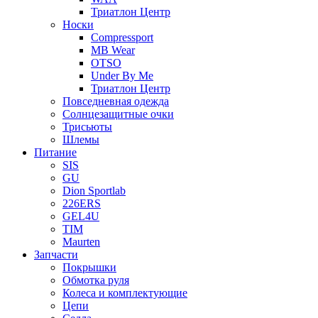
Триатлон Центр
Носки
Compressport
MB Wear
OTSO
Under By Me
Триатлон Центр
Повседневная одежда
Солнцезащитные очки
Трисьюты
Шлемы
Питание
SIS
GU
Dion Sportlab
226ERS
GEL4U
TIM
Maurten
Запчасти
Покрышки
Обмотка руля
Колеса и комплектующие
Цепи