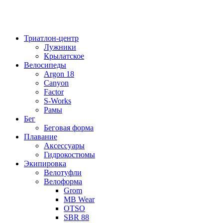
Триатлон-центр
Лужники
Крылатское
Велосипеды
Argon 18
Canyon
Factor
S-Works
Рамы
Бег
Беговая форма
Плавание
Аксессуары
Гидрокостюмы
Экипировка
Велотуфли
Велоформа
Grom
MB Wear
OTSO
SBR 88