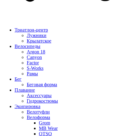
Триатлон-центр
Лужники
Крылатское
Велосипеды
Argon 18
Canyon
Factor
S-Works
Рамы
Бег
Беговая форма
Плавание
Аксессуары
Гидрокостюмы
Экипировка
Велотуфли
Велоформа
Grom
MB Wear
OTSO