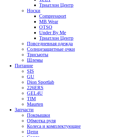
Триатлон Центр
Носки
Compressport
MB Wear
OTSO
Under By Me
Триатлон Центр
Повседневная одежда
Солнцезащитные очки
Трисьюты
Шлемы
Питание
SIS
GU
Dion Sportlab
226ERS
GEL4U
TIM
Maurten
Запчасти
Покрышки
Обмотка руля
Колеса и комплектующие
Цепи