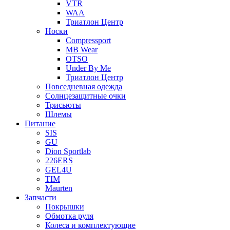
VTR
WAA
Триатлон Центр
Носки
Compressport
MB Wear
OTSO
Under By Me
Триатлон Центр
Повседневная одежда
Солнцезащитные очки
Трисьюты
Шлемы
Питание
SIS
GU
Dion Sportlab
226ERS
GEL4U
TIM
Maurten
Запчасти
Покрышки
Обмотка руля
Колеса и комплектующие