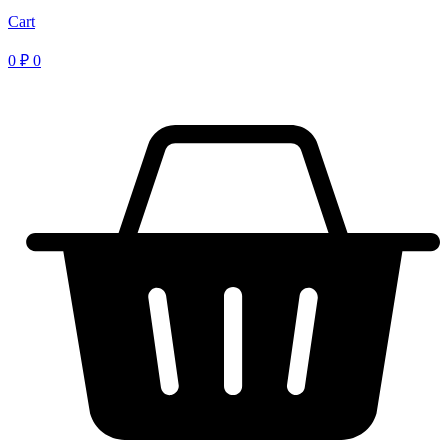
Cart
0
₽
0