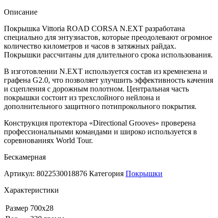
Покрышка
Vittoria
Описание
CORSA
Покрышка Vittoria ROAD CORSA N.EXT разработана
700X28C
специально для энтузиастов, которые преодолевают огромное
черная
количество километров и часов в затяжных райдах.
Покрышки рассчитаны для длительного срока использования.
В изготовлении N.EXT используется состав из кремнезена и
графена G2.0, что позволяет улучшить эффективность качения
и сцепления с дорожным полотном. Центральная часть
покрышки состоит из трехслойного нейлона и
дополнительного защитного потипрокольного покрытия.
Конструкция протектора «Directional Grooves» проверена
профессиональными командами и широко используется в
соревнованиях World Tour.
Бескамерная
Артикул:
8022530018876
Категория
Покрышки
Характеристики
Размер
700х28