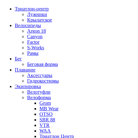
Триатлон-центр
Лужники
Крылатское
Велосипеды
Argon 18
Canyon
Factor
S-Works
Рамы
Бег
Беговая форма
Плавание
Аксессуары
Гидрокостюмы
Экипировка
Велотуфли
Велоформа
Grom
MB Wear
OTSO
SBR 88
VTR
WAA
Триатлон Центр