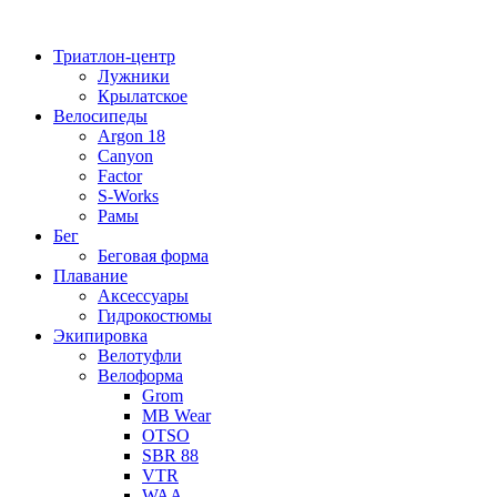
Перейти
к
Триатлон-центр
содержимому
Лужники
Крылатское
Велосипеды
Argon 18
Canyon
Factor
S-Works
Рамы
Бег
Беговая форма
Плавание
Аксессуары
Гидрокостюмы
Экипировка
Велотуфли
Велоформа
Grom
MB Wear
OTSO
SBR 88
VTR
WAA