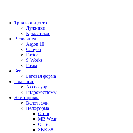
Триатлон-центр
Лужники
Крылатское
Велосипеды
Argon 18
Canyon
Factor
S-Works
Рамы
Бег
Беговая форма
Плавание
Аксессуары
Гидрокостюмы
Экипировка
Велотуфли
Велоформа
Grom
MB Wear
OTSO
SBR 88