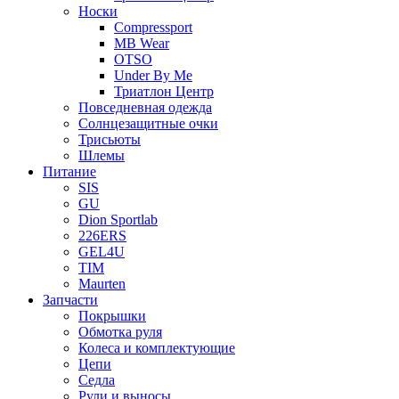
Носки
Compressport
MB Wear
OTSO
Under By Me
Триатлон Центр
Повседневная одежда
Солнцезащитные очки
Трисьюты
Шлемы
Питание
SIS
GU
Dion Sportlab
226ERS
GEL4U
TIM
Maurten
Запчасти
Покрышки
Обмотка руля
Колеса и комплектующие
Цепи
Седла
Рули и выносы