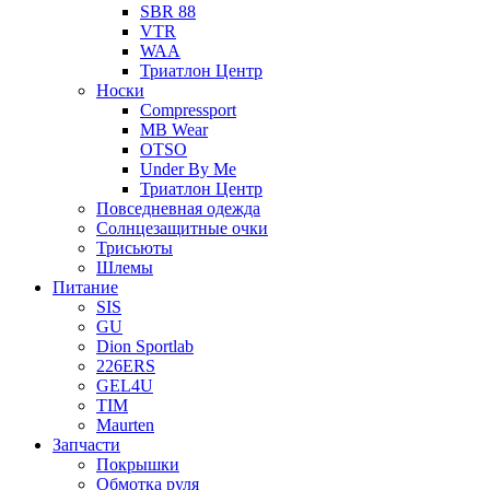
SBR 88
VTR
WAA
Триатлон Центр
Носки
Compressport
MB Wear
OTSO
Under By Me
Триатлон Центр
Повседневная одежда
Солнцезащитные очки
Трисьюты
Шлемы
Питание
SIS
GU
Dion Sportlab
226ERS
GEL4U
TIM
Maurten
Запчасти
Покрышки
Обмотка руля