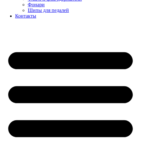
Фонари
Шипы для педалей
Контакты