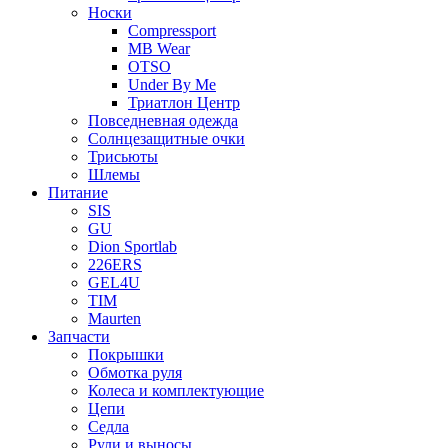
Носки
Compressport
MB Wear
OTSO
Under By Me
Триатлон Центр
Повседневная одежда
Солнцезащитные очки
Трисьюты
Шлемы
Питание
SIS
GU
Dion Sportlab
226ERS
GEL4U
TIM
Maurten
Запчасти
Покрышки
Обмотка руля
Колеса и комплектующие
Цепи
Седла
Рули и выносы