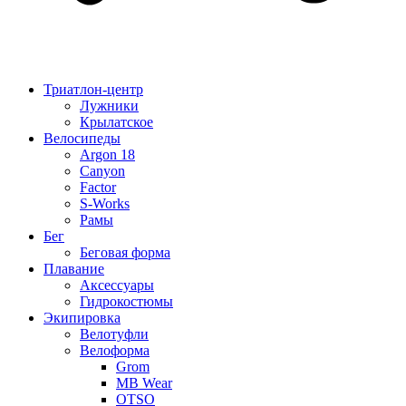
Триатлон-центр
Лужники
Крылатское
Велосипеды
Argon 18
Canyon
Factor
S-Works
Рамы
Бег
Беговая форма
Плавание
Аксессуары
Гидрокостюмы
Экипировка
Велотуфли
Велоформа
Grom
MB Wear
OTSO