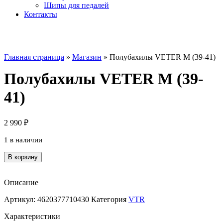
Шипы для педалей
Контакты
Главная страница
»
Магазин
»
Полубахилы VETER M (39-41)
Полубахилы VETER M (39-
41)
2 990
₽
1 в наличии
Количество
В корзину
товара
Полубахилы
VETER
Описание
M
Артикул:
4620377710430
Категория
VTR
(39-
41)
Характеристики