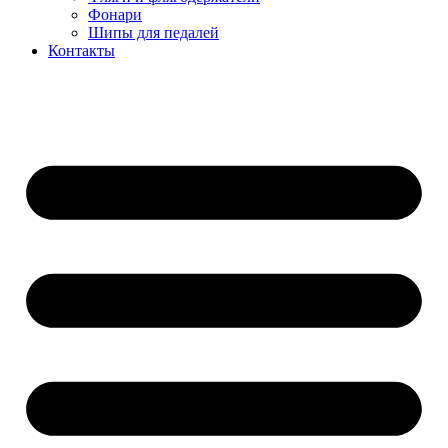
Фонари
Шипы для педалей
Контакты