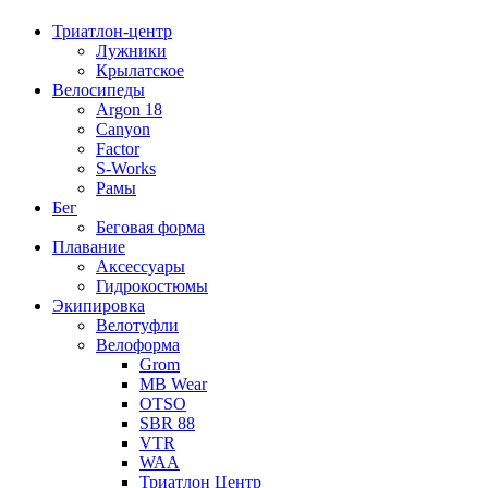
Триатлон-центр
Лужники
Крылатское
Велосипеды
Argon 18
Canyon
Factor
S-Works
Рамы
Бег
Беговая форма
Плавание
Аксессуары
Гидрокостюмы
Экипировка
Велотуфли
Велоформа
Grom
MB Wear
OTSO
SBR 88
VTR
WAA
Триатлон Центр