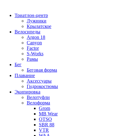
Перейти
к
Триатлон-центр
содержимому
Лужники
Крылатское
Велосипеды
Argon 18
Canyon
Factor
S-Works
Рамы
Бег
Беговая форма
Плавание
Аксессуары
Гидрокостюмы
Экипировка
Велотуфли
Велоформа
Grom
MB Wear
OTSO
SBR 88
VTR
WAA