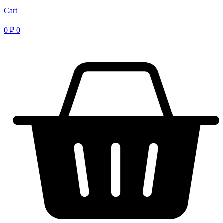
Cart
0
₽
0