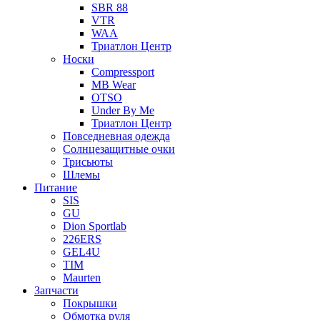
SBR 88
VTR
WAA
Триатлон Центр
Носки
Compressport
MB Wear
OTSO
Under By Me
Триатлон Центр
Повседневная одежда
Солнцезащитные очки
Трисьюты
Шлемы
Питание
SIS
GU
Dion Sportlab
226ERS
GEL4U
TIM
Maurten
Запчасти
Покрышки
Обмотка руля