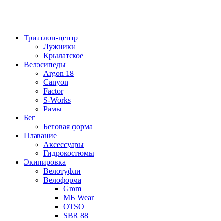
Триатлон-центр
Лужники
Крылатское
Велосипеды
Argon 18
Canyon
Factor
S-Works
Рамы
Бег
Беговая форма
Плавание
Аксессуары
Гидрокостюмы
Экипировка
Велотуфли
Велоформа
Grom
MB Wear
OTSO
SBR 88