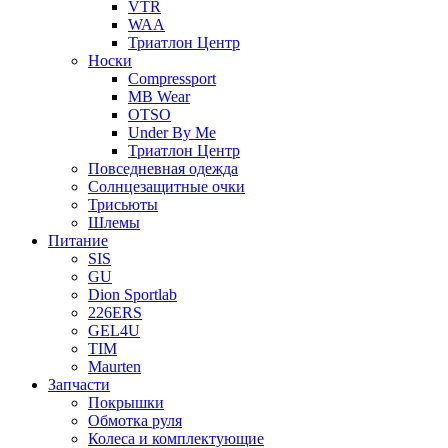
VTR
WAA
Триатлон Центр
Носки
Compressport
MB Wear
OTSO
Under By Me
Триатлон Центр
Повседневная одежда
Солнцезащитные очки
Трисьюты
Шлемы
Питание
SIS
GU
Dion Sportlab
226ERS
GEL4U
TIM
Maurten
Запчасти
Покрышки
Обмотка руля
Колеса и комплектующие