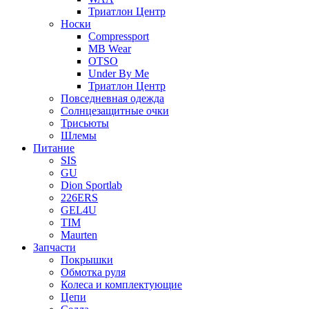
Триатлон Центр
Носки
Compressport
MB Wear
OTSO
Under By Me
Триатлон Центр
Повседневная одежда
Солнцезащитные очки
Трисьюты
Шлемы
Питание
SIS
GU
Dion Sportlab
226ERS
GEL4U
TIM
Maurten
Запчасти
Покрышки
Обмотка руля
Колеса и комплектующие
Цепи