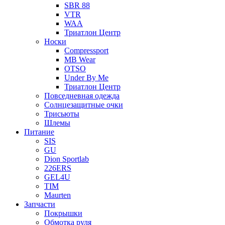
SBR 88
VTR
WAA
Триатлон Центр
Носки
Compressport
MB Wear
OTSO
Under By Me
Триатлон Центр
Повседневная одежда
Солнцезащитные очки
Трисьюты
Шлемы
Питание
SIS
GU
Dion Sportlab
226ERS
GEL4U
TIM
Maurten
Запчасти
Покрышки
Обмотка руля