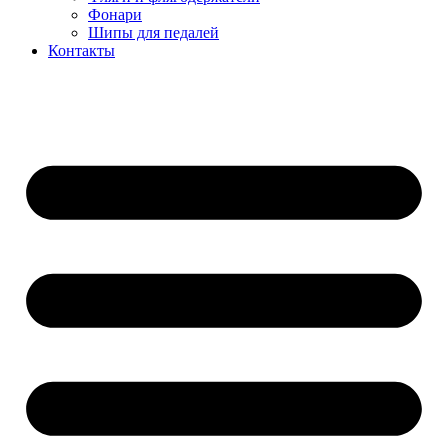
Фонари
Шипы для педалей
Контакты