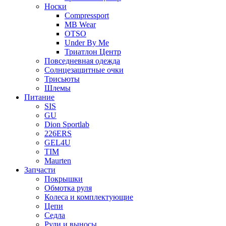
Носки
Compressport
MB Wear
OTSO
Under By Me
Триатлон Центр
Повседневная одежда
Солнцезащитные очки
Трисьюты
Шлемы
Питание
SIS
GU
Dion Sportlab
226ERS
GEL4U
TIM
Maurten
Запчасти
Покрышки
Обмотка руля
Колеса и комплектующие
Цепи
Седла
Рули и выносы