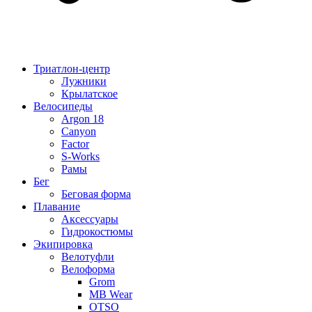
Триатлон-центр
Лужники
Крылатское
Велосипеды
Argon 18
Canyon
Factor
S-Works
Рамы
Бег
Беговая форма
Плавание
Аксессуары
Гидрокостюмы
Экипировка
Велотуфли
Велоформа
Grom
MB Wear
OTSO