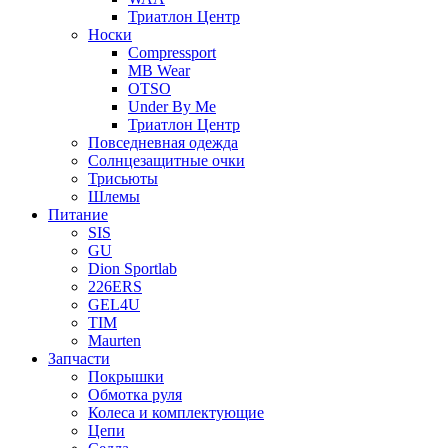
Триатлон Центр
Носки
Compressport
MB Wear
OTSO
Under By Me
Триатлон Центр
Повседневная одежда
Солнцезащитные очки
Трисьюты
Шлемы
Питание
SIS
GU
Dion Sportlab
226ERS
GEL4U
TIM
Maurten
Запчасти
Покрышки
Обмотка руля
Колеса и комплектующие
Цепи