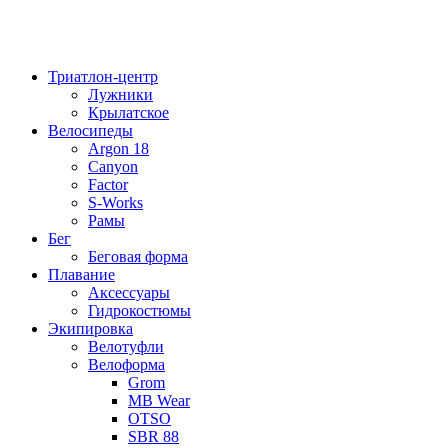
Триатлон-центр
Лужники
Крылатское
Велосипеды
Argon 18
Canyon
Factor
S-Works
Рамы
Бег
Беговая форма
Плавание
Аксессуары
Гидрокостюмы
Экипировка
Велотуфли
Велоформа
Grom
MB Wear
OTSO
SBR 88