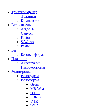
Перейти
к
Триатлон-центр
содержимому
Лужники
Крылатское
Велосипеды
Argon 18
Canyon
Factor
S-Works
Рамы
Бег
Беговая форма
Плавание
Аксессуары
Гидрокостюмы
Экипировка
Велотуфли
Велоформа
Grom
MB Wear
OTSO
SBR 88
VTR
WAA