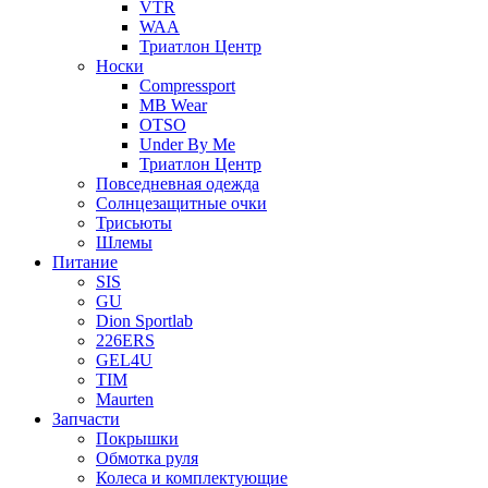
VTR
WAA
Триатлон Центр
Носки
Compressport
MB Wear
OTSO
Under By Me
Триатлон Центр
Повседневная одежда
Солнцезащитные очки
Трисьюты
Шлемы
Питание
SIS
GU
Dion Sportlab
226ERS
GEL4U
TIM
Maurten
Запчасти
Покрышки
Обмотка руля
Колеса и комплектующие