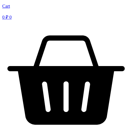
Cart
0
₽
0