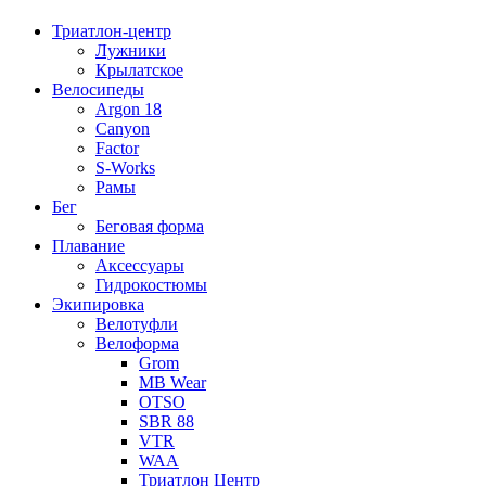
Триатлон-центр
Лужники
Крылатское
Велосипеды
Argon 18
Canyon
Factor
S-Works
Рамы
Бег
Беговая форма
Плавание
Аксессуары
Гидрокостюмы
Экипировка
Велотуфли
Велоформа
Grom
MB Wear
OTSO
SBR 88
VTR
WAA
Триатлон Центр