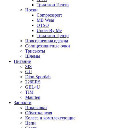
Триатлон Центр
Носки
Compressport
MB Wear
OTSO
Under By Me
Триатлон Центр
Повседневная одежда
Солнцезащитные очки
Трисьюты
Шлемы
Питание
SIS
GU
Dion Sportlab
226ERS
GEL4U
TIM
Maurten
Запчасти
Покрышки
Обмотка руля
Колеса и комплектующие
Цепи