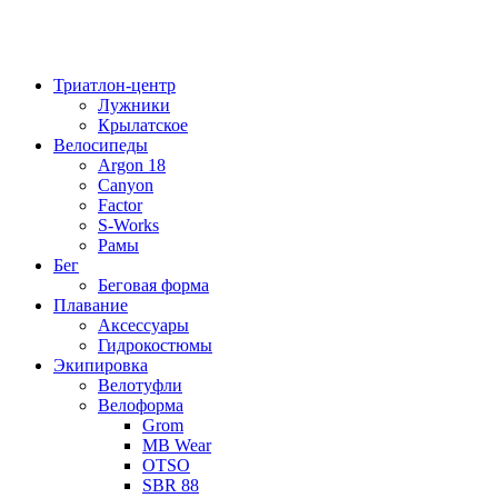
Триатлон-центр
Лужники
Крылатское
Велосипеды
Argon 18
Canyon
Factor
S-Works
Рамы
Бег
Беговая форма
Плавание
Аксессуары
Гидрокостюмы
Экипировка
Велотуфли
Велоформа
Grom
MB Wear
OTSO
SBR 88