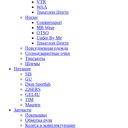
VTR
WAA
Триатлон Центр
Носки
Compressport
MB Wear
OTSO
Under By Me
Триатлон Центр
Повседневная одежда
Солнцезащитные очки
Трисьюты
Шлемы
Питание
SIS
GU
Dion Sportlab
226ERS
GEL4U
TIM
Maurten
Запчасти
Покрышки
Обмотка руля
Колеса и комплектующие