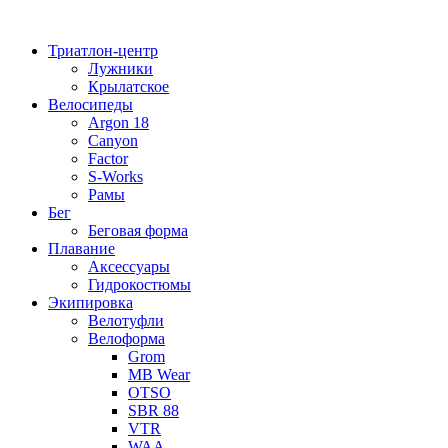
Перейти
к
Триатлон-центр
содержимому
Лужники
Крылатское
Велосипеды
Argon 18
Canyon
Factor
S-Works
Рамы
Бег
Беговая форма
Плавание
Аксессуары
Гидрокостюмы
Экипировка
Велотуфли
Велоформа
Grom
MB Wear
OTSO
SBR 88
VTR
WAA