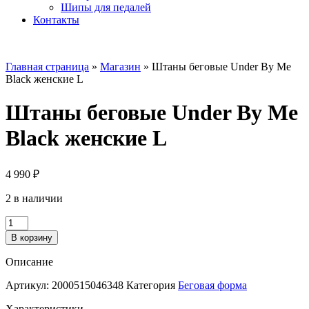
Шипы для педалей
Контакты
Главная страница
»
Магазин
»
Штаны беговые Under By Me
Black женские L
Штаны беговые Under By Me
Black женские L
4 990
₽
2 в наличии
Количество
товара
В корзину
Штаны
беговые
Описание
Under
By
Артикул:
2000515046348
Категория
Беговая форма
Me
Black
Характеристики