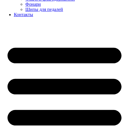
Фонари
Шипы для педалей
Контакты