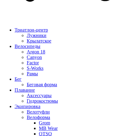
Триатлон-центр
Лужники
Крылатское
Велосипеды
Argon 18
Canyon
Factor
S-Works
Рамы
Бег
Беговая форма
Плавание
Аксессуары
Гидрокостюмы
Экипировка
Велотуфли
Велоформа
Grom
MB Wear
OTSO