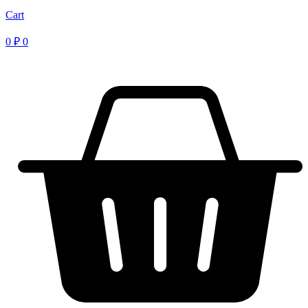
Cart
0
₽
0