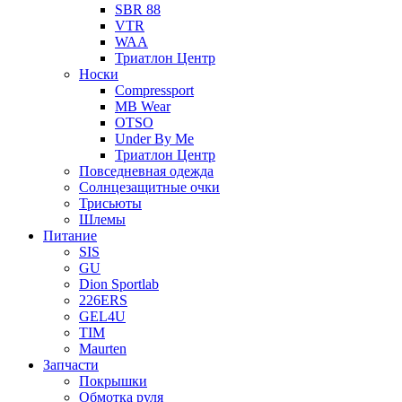
SBR 88
VTR
WAA
Триатлон Центр
Носки
Compressport
MB Wear
OTSO
Under By Me
Триатлон Центр
Повседневная одежда
Солнцезащитные очки
Трисьюты
Шлемы
Питание
SIS
GU
Dion Sportlab
226ERS
GEL4U
TIM
Maurten
Запчасти
Покрышки
Обмотка руля