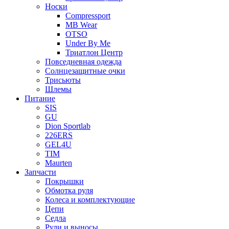
Носки
Compressport
MB Wear
OTSO
Under By Me
Триатлон Центр
Повседневная одежда
Солнцезащитные очки
Трисьюты
Шлемы
Питание
SIS
GU
Dion Sportlab
226ERS
GEL4U
TIM
Maurten
Запчасти
Покрышки
Обмотка руля
Колеса и комплектующие
Цепи
Седла
Рули и выносы