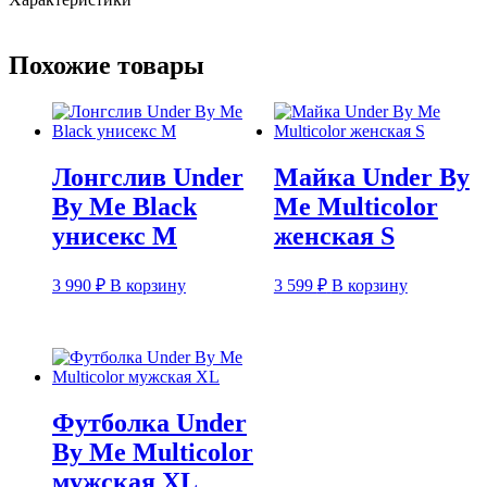
женские
L
Похожие товары
Лонгслив Under
Майка Under By
By Me Black
Me Multicolor
унисекс M
женская S
3 990
₽
В корзину
3 599
₽
В корзину
Футболка Under
By Me Multicolor
мужская XL