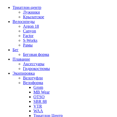
Триатлон-центр
Лужники
Крылатское
Велосипеды
Argon 18
Canyon
Factor
S-Works
Рамы
Бег
Беговая форма
Плавание
Аксессуары
Гидрокостюмы
Экипировка
Велотуфли
Велоформа
Grom
MB Wear
OTSO
SBR 88
VTR
WAA
Триатлон Центр