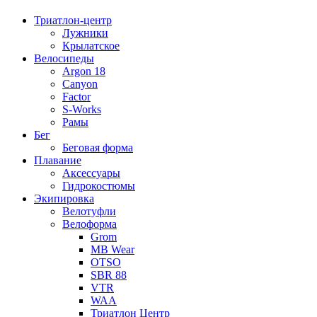
Триатлон-центр
Лужники
Крылатское
Велосипеды
Argon 18
Canyon
Factor
S-Works
Рамы
Бег
Беговая форма
Плавание
Аксессуары
Гидрокостюмы
Экипировка
Велотуфли
Велоформа
Grom
MB Wear
OTSO
SBR 88
VTR
WAA
Триатлон Центр