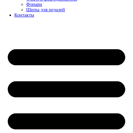
Фонари
Шипы для педалей
Контакты