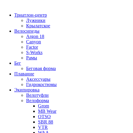
Перейти
к
Триатлон-центр
содержимому
Лужники
Крылатское
Велосипеды
Argon 18
Canyon
Factor
S-Works
Рамы
Бег
Беговая форма
Плавание
Аксессуары
Гидрокостюмы
Экипировка
Велотуфли
Велоформа
Grom
MB Wear
OTSO
SBR 88
VTR
WAA