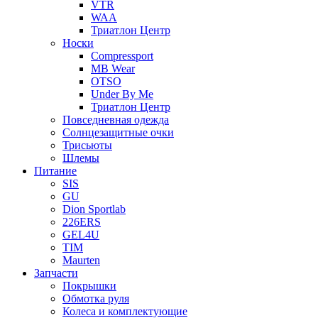
VTR
WAA
Триатлон Центр
Носки
Compressport
MB Wear
OTSO
Under By Me
Триатлон Центр
Повседневная одежда
Солнцезащитные очки
Трисьюты
Шлемы
Питание
SIS
GU
Dion Sportlab
226ERS
GEL4U
TIM
Maurten
Запчасти
Покрышки
Обмотка руля
Колеса и комплектующие