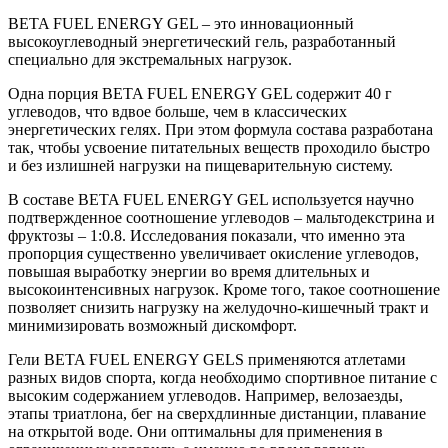
FUEL
BETA FUEL ENERGY GEL – это инновационный
GEL
высокоуглеводный энергетический гель, разработанный
/
специально для экстремальных нагрузок.
Гель
энегетический
Одна порция BETA FUEL ENERGY GEL содержит 40 г
(Нейтральный)
углеводов, что вдвое больше, чем в классических
60
энергетических гелях. При этом формула состава разработана
гр.
так, чтобы усвоение питательных веществ проходило быстро
и без излишней нагрузки на пищеварительную систему.
В составе BETA FUEL ENERGY GEL используется научно
подтвержденное соотношение углеводов – мальтодекстрина и
фруктозы – 1:0.8. Исследования показали, что именно эта
пропорция существенно увеличивает окисление углеводов,
повышая выработку энергии во время длительных и
высокоинтенсивных нагрузок. Кроме того, такое соотношение
позволяет снизить нагрузку на желудочно-кишечный тракт и
минимизировать возможный дискомфорт.
Гели BETA FUEL ENERGY GELS применяются атлетами
разных видов спорта, когда необходимо спортивное питание с
высоким содержанием углеводов. Например, велозаезды,
этапы триатлона, бег на сверхдлинные дистанции, плавание
на открытой воде. Они оптимальны для применения в