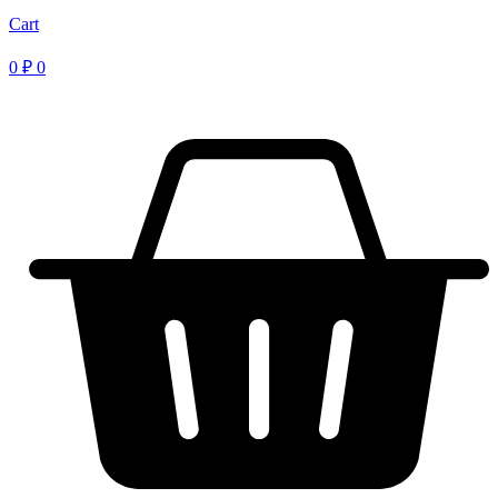
Cart
0
₽
0