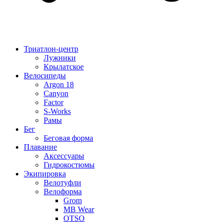
Триатлон-центр
Лужники
Крылатское
Велосипеды
Argon 18
Canyon
Factor
S-Works
Рамы
Бег
Беговая форма
Плавание
Аксессуары
Гидрокостюмы
Экипировка
Велотуфли
Велоформа
Grom
MB Wear
OTSO