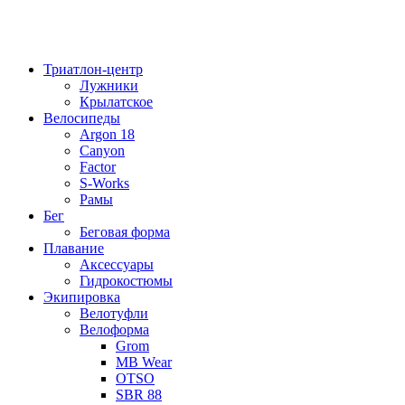
Триатлон-центр
Лужники
Крылатское
Велосипеды
Argon 18
Canyon
Factor
S-Works
Рамы
Бег
Беговая форма
Плавание
Аксессуары
Гидрокостюмы
Экипировка
Велотуфли
Велоформа
Grom
MB Wear
OTSO
SBR 88