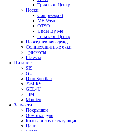
Триатлон Центр
Носки
Compressport
MB Wear
OTSO
Under By Me
Триатлон Центр
Повседневная одежда
Солнцезащитные очки
Трисьюты
Шлемы
Питание
SIS
GU
Dion Sportlab
226ERS
GEL4U
TIM
Maurten
Запчасти
Покрышки
Обмотка руля
Колеса и комплектующие
Цепи