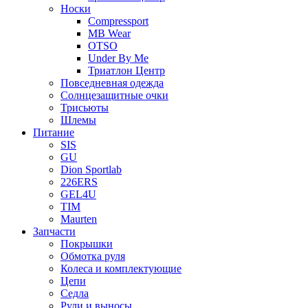
Носки
Compressport
MB Wear
OTSO
Under By Me
Триатлон Центр
Повседневная одежда
Солнцезащитные очки
Трисьюты
Шлемы
Питание
SIS
GU
Dion Sportlab
226ERS
GEL4U
TIM
Maurten
Запчасти
Покрышки
Обмотка руля
Колеса и комплектующие
Цепи
Седла
Рули и выносы