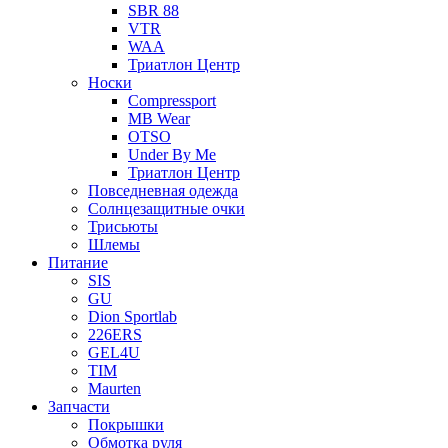
SBR 88
VTR
WAA
Триатлон Центр
Носки
Compressport
MB Wear
OTSO
Under By Me
Триатлон Центр
Повседневная одежда
Солнцезащитные очки
Трисьюты
Шлемы
Питание
SIS
GU
Dion Sportlab
226ERS
GEL4U
TIM
Maurten
Запчасти
Покрышки
Обмотка руля