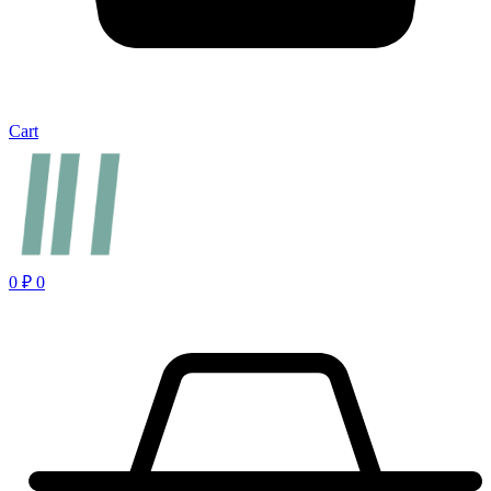
Cart
0
₽
0