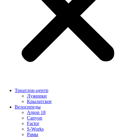
Триатлон-центр
Лужники
Крылатское
Велосипеды
Argon 18
Canyon
Factor
S-Works
Рамы