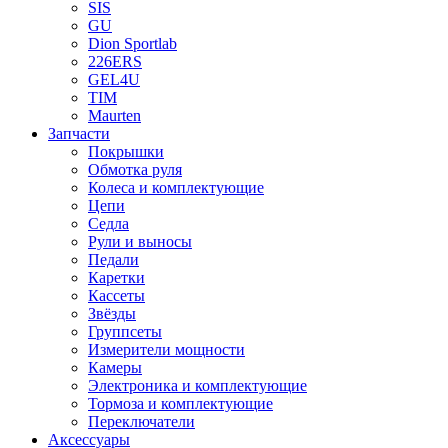
SIS
GU
Dion Sportlab
226ERS
GEL4U
TIM
Maurten
Запчасти
Покрышки
Обмотка руля
Колеса и комплектующие
Цепи
Седла
Рули и выносы
Педали
Каретки
Кассеты
Звёзды
Группсеты
Измерители мощности
Камеры
Электроника и комплектующие
Тормоза и комплектующие
Переключатели
Аксессуары