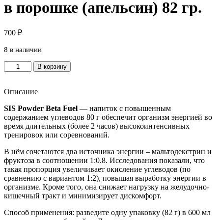
в порошке (апельсин) 82 гр.
700
₽
8 в наличии
Количество
В корзину
товара
SIS
BETA
Описание
FUEL/
SIS Powder Beta Fuel
— напиток с повышенным
Напиток
содержанием углеводов 80 г обеспечит организм энергией во
углеводный
время длительных (более 2 часов) высокоинтенсивных
с
тренировок или соревнований.
электролитами
в
В нём сочетаются два источника энергии – мальтодекстрин и
порошке
фруктоза в соотношении 1:0.8. Исследования показали, что
(апельсин)
такая пропорция увеличивает окисление углеводов (по
82
сравнению с вариантом 1:2), повышая выработку энергии в
гр.
организме. Кроме того, она снижает нагрузку на желудочно-
кишечный тракт и минимизирует дискомфорт.
Способ применения: разведите одну упаковку (82 г) в 600 мл