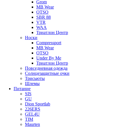
Grom
MB Wear
OTSO
SBR 88
VTR
WAA
Триатлон Центр
Носки
Compressport
MB Wear
OTSO
Under By Me
Триатлон Центр
Повседневная одежда
Солнцезащитные очки
Трисьюты
Шлемы
Питание
SIS
GU
Dion Sportlab
226ERS
GEL4U
TIM
Maurten