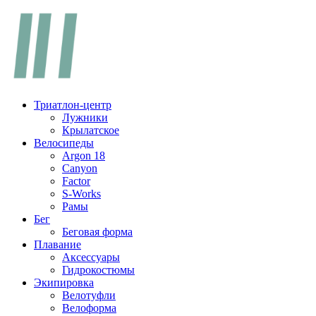
Перейти
к
содержимому
Триатлон-центр
Лужники
Крылатское
Велосипеды
Argon 18
Canyon
Factor
S-Works
Рамы
Бег
Беговая форма
Плавание
Аксессуары
Гидрокостюмы
Экипировка
Велотуфли
Велоформа