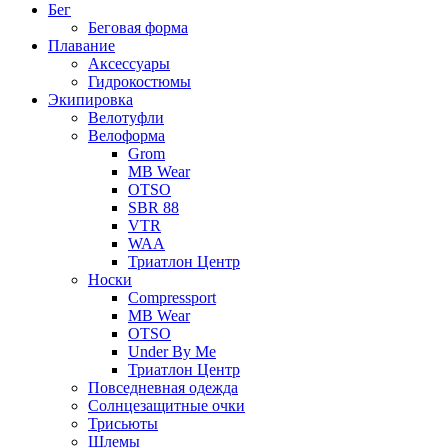
Бег
Беговая форма
Плавание
Аксессуары
Гидрокостюмы
Экипировка
Велотуфли
Велоформа
Grom
MB Wear
OTSO
SBR 88
VTR
WAA
Триатлон Центр
Носки
Compressport
MB Wear
OTSO
Under By Me
Триатлон Центр
Повседневная одежда
Солнцезащитные очки
Трисьюты
Шлемы