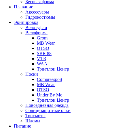
Беговая форма
Плавание
Аксессуары
Гидрокостюмы
Экипировка
Велотуфли
Велоформа
Grom
MB Wear
OTSO
SBR 88
VTR
WAA
Триатлон Центр
Носки
Compressport
MB Wear
OTSO
Under By Me
Триатлон Центр
Повседневная одежда
Солнцезащитные очки
Трисьюты
Шлемы
Питание