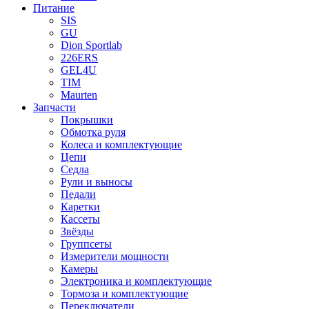
Питание
SIS
GU
Dion Sportlab
226ERS
GEL4U
TIM
Maurten
Запчасти
Покрышки
Обмотка руля
Колеса и комплектующие
Цепи
Седла
Рули и выносы
Педали
Каретки
Кассеты
Звёзды
Группсеты
Измерители мощности
Камеры
Электроника и комплектующие
Тормоза и комплектующие
Переключатели