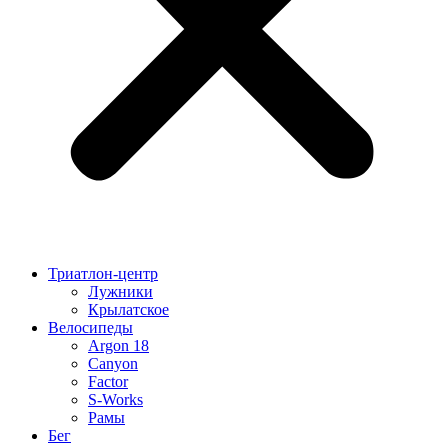
Триатлон-центр
Лужники
Крылатское
Велосипеды
Argon 18
Canyon
Factor
S-Works
Рамы
Бег