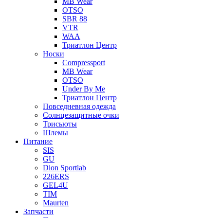
MB Wear
OTSO
SBR 88
VTR
WAA
Триатлон Центр
Носки
Compressport
MB Wear
OTSO
Under By Me
Триатлон Центр
Повседневная одежда
Солнцезащитные очки
Трисьюты
Шлемы
Питание
SIS
GU
Dion Sportlab
226ERS
GEL4U
TIM
Maurten
Запчасти