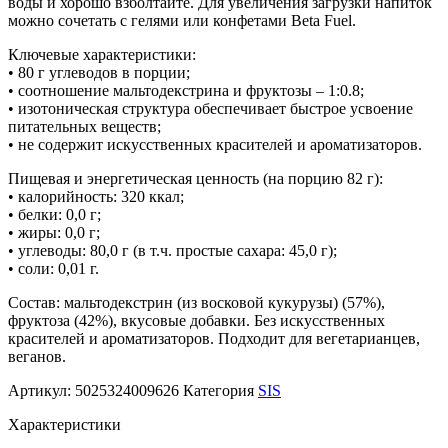
воды и хорошо взболтайте. Для увеличения загрузки напиток
можно сочетать с гелями или конфетами Beta Fuel.
Ключевые характеристики:
• 80 г углеводов в порции;
• соотношение мальтодекстрина и фруктозы – 1:0.8;
• изотоническая структура обеспечивает быстрое усвоение
питательных веществ;
• не содержит искусственных красителей и ароматизаторов.
Пищевая и энергетическая ценность (на порцию 82 г):
• калорийность: 320 ккал;
• белки: 0,0 г;
• жиры: 0,0 г;
• углеводы: 80,0 г (в т.ч. простые сахара: 45,0 г);
• соли: 0,01 г.
Состав: мальтодекстрин (из восковой кукурузы) (57%),
фруктоза (42%), вкусовые добавки. Без искусственных
красителей и ароматизаторов. Подходит для вегетарианцев,
веганов.
Артикул:
5025324009626
Категория
SIS
Характеристики