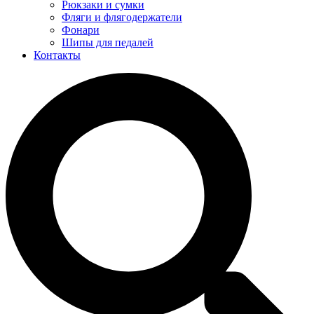
Рюкзаки и сумки
Фляги и флягодержатели
Фонари
Шипы для педалей
Контакты