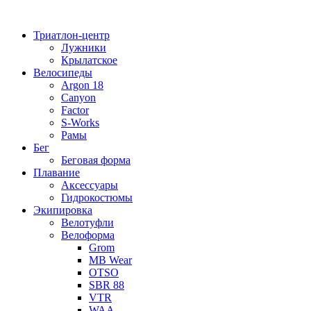
Перейти
к
Триатлон-центр
содержимому
Лужники
Крылатское
Велосипеды
Argon 18
Canyon
Factor
S-Works
Рамы
Бег
Беговая форма
Плавание
Аксессуары
Гидрокостюмы
Экипировка
Велотуфли
Велоформа
Grom
MB Wear
OTSO
SBR 88
VTR
WAA