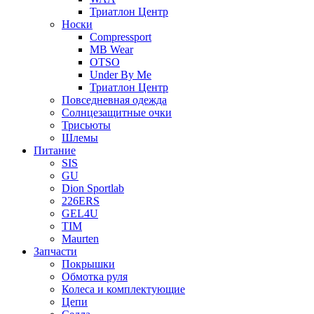
Триатлон Центр
Носки
Compressport
MB Wear
OTSO
Under By Me
Триатлон Центр
Повседневная одежда
Солнцезащитные очки
Трисьюты
Шлемы
Питание
SIS
GU
Dion Sportlab
226ERS
GEL4U
TIM
Maurten
Запчасти
Покрышки
Обмотка руля
Колеса и комплектующие
Цепи