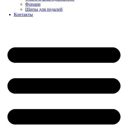
Фонари
Шипы для педалей
Контакты