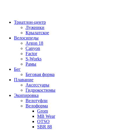
Триатлон-центр
Лужники
Крылатское
Велосипеды
Argon 18
Canyon
Factor
S-Works
Рамы
Бег
Беговая форма
Плавание
Аксессуары
Гидрокостюмы
Экипировка
Велотуфли
Велоформа
Grom
MB Wear
OTSO
SBR 88