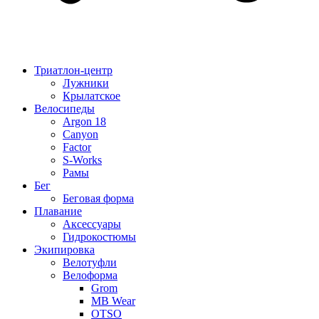
Триатлон-центр
Лужники
Крылатское
Велосипеды
Argon 18
Canyon
Factor
S-Works
Рамы
Бег
Беговая форма
Плавание
Аксессуары
Гидрокостюмы
Экипировка
Велотуфли
Велоформа
Grom
MB Wear
OTSO