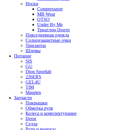
Носки
Compressport
MB Wear
OTSO
Under By Me
Триатлон Центр
Повседневная одежда
Солнцезащитные очки
Трисьюты
Шлемы
Питание
SIS
GU
Dion Sportlab
226ERS
GEL4U
TIM
Maurten
Запчасти
Покрышки
Обмотка руля
Колеса и комплектующие
Цепи
Седла
Рули и выносы