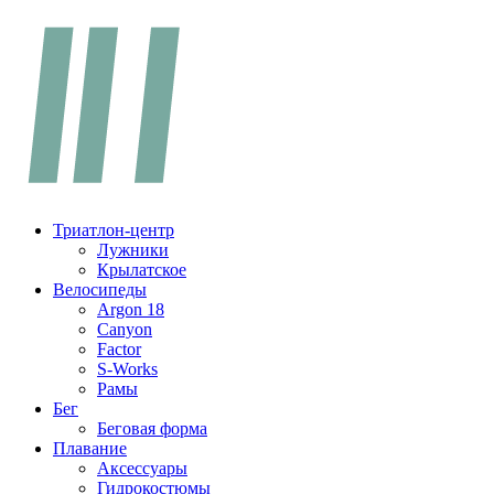
Перейти
к
содержимому
Триатлон-центр
Лужники
Крылатское
Велосипеды
Argon 18
Canyon
Factor
S-Works
Рамы
Бег
Беговая форма
Плавание
Аксессуары
Гидрокостюмы