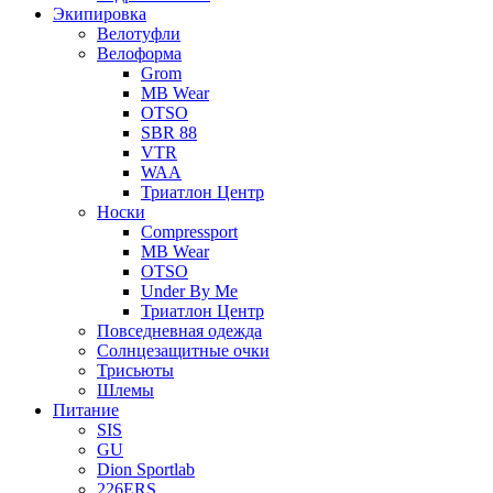
Экипировка
Велотуфли
Велоформа
Grom
MB Wear
OTSO
SBR 88
VTR
WAA
Триатлон Центр
Носки
Compressport
MB Wear
OTSO
Under By Me
Триатлон Центр
Повседневная одежда
Солнцезащитные очки
Трисьюты
Шлемы
Питание
SIS
GU
Dion Sportlab
226ERS